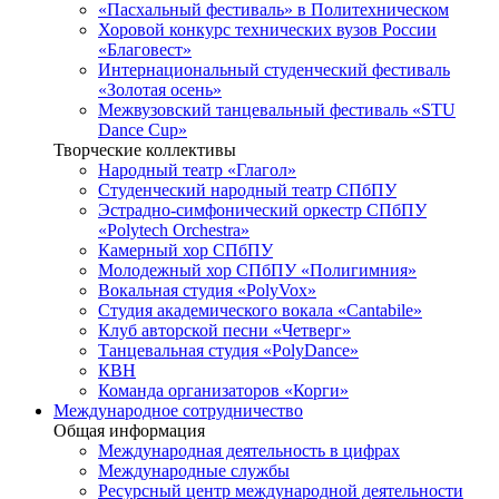
«Пасхальный фестиваль» в Политехническом
Хоровой конкурс технических вузов России
«Благовест»
Интернациональный студенческий фестиваль
«Золотая осень»
Межвузовский танцевальный фестиваль «STU
Dance Cup»
Творческие коллективы
Народный театр «Глагол»
Студенческий народный театр СПбПУ
Эстрадно-симфонический оркестр СПбПУ
«Polytech Orchestra»
Камерный хор СПбПУ
Молодежный хор СПбПУ «Полигимния»
Вокальная студия «PolyVox»
Студия академического вокала «Cantabile»
Клуб авторской песни «Четверг»
Танцевальная студия «PolyDance»
КВН
Команда организаторов «Корги»
Международное сотрудничество
Общая информация
Международная деятельность в цифрах
Международные службы
Ресурсный центр международной деятельности