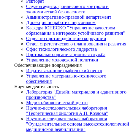
Ректорат
Служба аудита, финансового контроля и
экономической безопасности
Административно-правовой департамент
Дирекция по работе с персоналом
Кафедра ЮНЕСКО "Управление качеством
образования в интересах устойчивого развития"
Отдел по противодействию коррупции
Отдел стратегического планирования и развития
Офис технологического лидерства
Протокольно-организационная служба
Управление молодежной политики
Обеспечивающие подразделения
Издательско-полиграфический центр
Управление материально-технического
обеспечения
Научная деятельность
Лаборатория "Дизайн материалов и аддитивного
производства"
Медико-биологический центр
Научно-исследовательская лаборатория
"Теоретическая биология А.П. Козлова"
Научно-исследовательская лаборатория
"Фундаментальные основы высокотехнологичной
медицинской реабилитации"