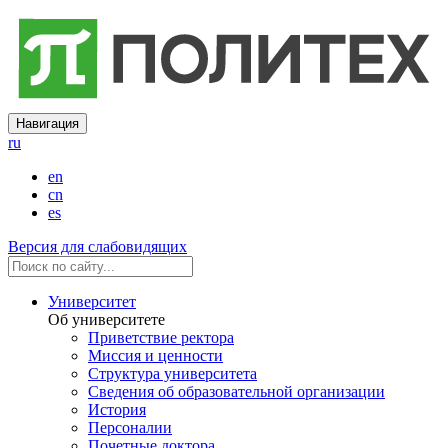
Навигация
ru
en
cn
es
Версия для слабовидящих
Университет
Об университете
Приветствие ректора
Миссия и ценности
Структура университета
Сведения об образовательной организации
История
Персоналии
Почетные доктора