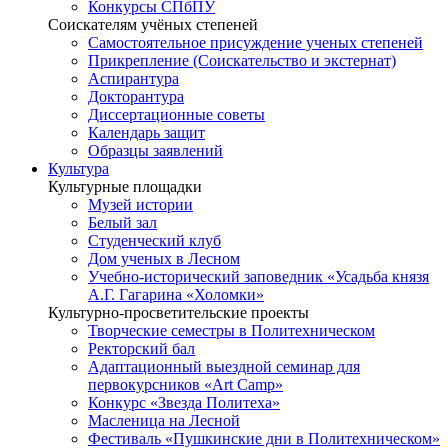
Конкурсы СПбПУ
Соискателям учёных степеней
Самостоятельное присуждение ученых степеней
Прикрепление (Соискательство и экстернат)
Аспирантура
Докторантура
Диссертационные советы
Календарь защит
Образцы заявлений
Культура
Культурные площадки
Музей истории
Белый зал
Студенческий клуб
Дом ученых в Лесном
Учебно-исторический заповедник «Усадьба князя
А.Г. Гагарина «Холомки»
Культурно-просветительские проекты
Творческие семестры в Политехническом
Ректорский бал
Адаптационный выездной семинар для
первокурсников «Art Camp»
Конкурс «Звезда Политеха»
Масленица на Лесной
Фестиваль «Пушкинские дни в Политехническом»