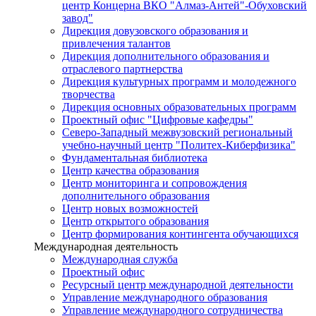
центр Концерна ВКО "Алмаз-Антей"-Обуховский
завод"
Дирекция довузовского образования и
привлечения талантов
Дирекция дополнительного образования и
отраслевого партнерства
Дирекция культурных программ и молодежного
творчества
Дирекция основных образовательных программ
Проектный офис "Цифровые кафедры"
Северо-Западный межвузовский региональный
учебно-научный центр "Политех-Киберфизика"
Фундаментальная библиотека
Центр качества образования
Центр мониторинга и сопровождения
дополнительного образования
Центр новых возможностей
Центр открытого образования
Центр формирования контингента обучающихся
Международная деятельность
Международная служба
Проектный офис
Ресурсный центр международной деятельности
Управление международного образования
Управление международного сотрудничества