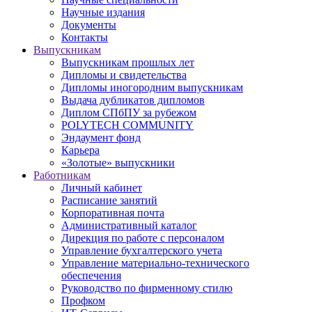
Научные издания
Документы
Контакты
Выпускникам
Выпускникам прошлых лет
Дипломы и свидетельства
Дипломы иногородним выпускникам
Выдача дубликатов дипломов
Диплом СПбПУ за рубежом
POLYTECH COMMUNITY
Эндаумент фонд
Карьера
«Золотые» выпускники
Работникам
Личный кабинет
Расписание занятий
Корпоративная почта
Административный каталог
Дирекция по работе с персоналом
Управление бухгалтерского учета
Управление материально-технического
обеспечения
Руководство по фирменному стилю
Профком