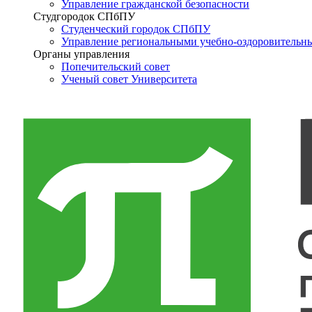
Управление гражданской безопасности
Студгородок СПбПУ
Студенческий городок СПбПУ
Управление региональными учебно-оздоровительн
Органы управления
Попечительский совет
Ученый совет Университета