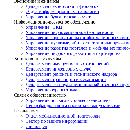
Экономика и финансы
Департамент экономики и финансов
Отдел информационных технологий
Управление бухгалтерского учета
Информационно-ресурсное обеспечение
Управление "СКЦ"
Управление информационной безопасности
Управление корпоративных информационных сист
Управление мультимедийных систем и импортозам
Управление развития порталов и мобильных прил
Управление цифрового развития и партнерства
Хозяйственные службы
Департамент имущественных отношений
Департамент инженерных служб
Департамент ремонта и технического надзора
Департамент транспорта и механизации
Департамент эксплуатационно-хозяйственных служ
Управление охраны труда
Связи с общественностью
Управление по связям с общественностью
Центр фандрайзинга и работы с выпускниками
Безопасность
Отдел мобилизационной подготовки
Сектор по защите информации
Спецотдел