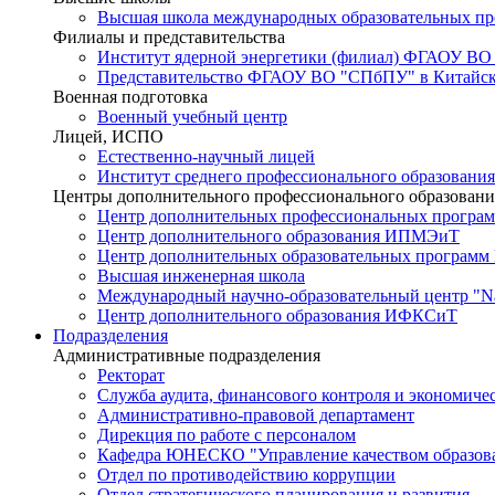
Высшая школа международных образовательных п
Филиалы и представительства
Институт ядерной энергетики (филиал) ФГАОУ ВО
Представительство ФГАОУ ВО "СПбПУ" в Китайско
Военная подготовка
Военный учебный центр
Лицей, ИСПО
Естественно-научный лицей
Институт среднего профессионального образования
Центры дополнительного профессионального образовани
Центр дополнительных профессиональных програм
Центр дополнительного образования ИПМЭиТ
Центр дополнительных образовательных программ
Высшая инженерная школа
Международный научно-образовательный центр "Nat
Центр дополнительного образования ИФКСиТ
Подразделения
Административные подразделения
Ректорат
Служба аудита, финансового контроля и экономиче
Административно-правовой департамент
Дирекция по работе с персоналом
Кафедра ЮНЕСКО "Управление качеством образован
Отдел по противодействию коррупции
Отдел стратегического планирования и развития