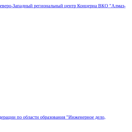
"Северо-Западный региональный центр Концерна ВКО "Алмаз-
ерации по области образования "Инженерное дело,