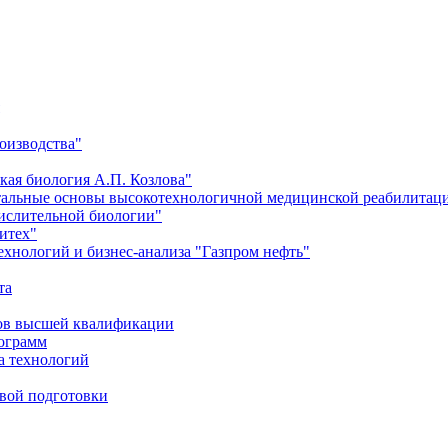
оизводства"
кая биология А.П. Козлова"
тальные основы высокотехнологичной медицинской реабилитац
числительной биологии"
итех"
хнологий и бизнес-анализа "Газпром нефть"
та
ров высшей квалификации
рограмм
а технологий
евой подготовки