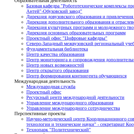
Образовательная деятельность
Базовая кафедра "Робототехнические комплексы п
Антей"-Обуховский завод"
Дирекция довузовского образования и привлечения
Дирекция дополнительного образования и отраслев
Дирекция культурных программ и молодежного тво
Дирекция основных образовательных программ
Проектный офис "Цифровые кафедры"
Северо-Западный межвузовский региональный уче
Фундаментальная библиотека
Центр качества образования
Центр мониторинга и сопровождения дополнительн
Центр новых возможностей
Центр открытого образования
Центр формирования контингента обучающихся
Международная деятельность
Международная служба
Проектный офис
Ресурсный центр международной деятельности
Управление международного образования
Управление международного сотрудничества
Перспективные проекты
Научно-методический центр Координационного сов
технологии и технические науки" - секретариат Ко
Технопарк "Политехнический"