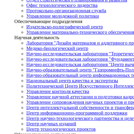
Офис технологического лидерства
Протокольно-организационная служба
Управление молодежной политики
Обеспечивающие подразделения
Издательско-полиграфический центр
Управление материально-технического обеспечения
Научная деятельность
Лаборатория "Дизайн материалов и аддитивного пр
Медико-биологический центр
Научно-исследовательская лаборатория "Теоретичес
Научно-исследовательская лаборатория "Фундамен
Научно-исследовательская лаборатория "Центр вы
Научно-образовательный центр "Газпромнефть-Пол
Научно-образовательный центр информационных те
Национальный центр качества и экспертизы
Политехнический Центр Искусственного Интеллек
Управление контроля качества
Управление научной аттестации и подготовки кад
Управление сопровождения научных проектов и п
Центр интеллектуальной собственности и трансфер
Центр информационно-программной поддержки
Центр научно-технологического партнерства и цел
Центр научных изданий
Центр технологических проектов