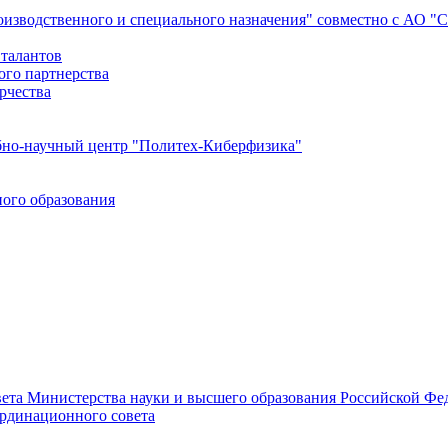
роизводственного и специального назначения" совместно с АО 
 талантов
ого партнерства
рчества
бно-научный центр "Политех-Киберфизика"
ого образования
ета Министерства науки и высшего образования Российской Фед
ординационного совета