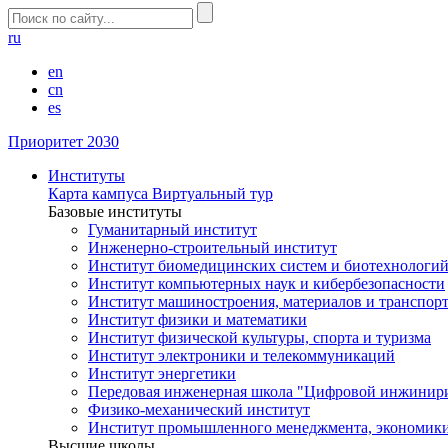
ru
en
cn
es
Приоритет 2030
Институты
Карта кампуса
Виртуальный тур
Базовые институты
Гуманитарный институт
Инженерно-строительный институт
Институт биомедицинских систем и биотехнологи
Институт компьютерных наук и кибербезопасности
Институт машиностроения, материалов и транспор
Институт физики и математики
Институт физической культуры, спорта и туризма
Институт электроники и телекоммуникаций
Институт энергетики
Передовая инженерная школа "Цифровой инжинир
Физико-механический институт
Институт промышленного менеджмента, экономики
Высшие школы