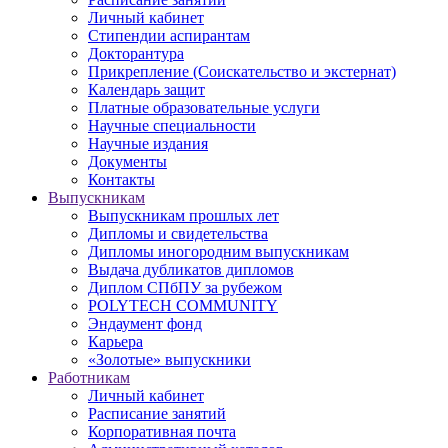
Личный кабинет
Стипендии аспирантам
Докторантура
Прикрепление (Соискательство и экстернат)
Календарь защит
Платные образовательные услуги
Научные специальности
Научные издания
Документы
Контакты
Выпускникам
Выпускникам прошлых лет
Дипломы и свидетельства
Дипломы иногородним выпускникам
Выдача дубликатов дипломов
Диплом СПбПУ за рубежом
POLYTECH COMMUNITY
Эндаумент фонд
Карьера
«Золотые» выпускники
Работникам
Личный кабинет
Расписание занятий
Корпоративная почта