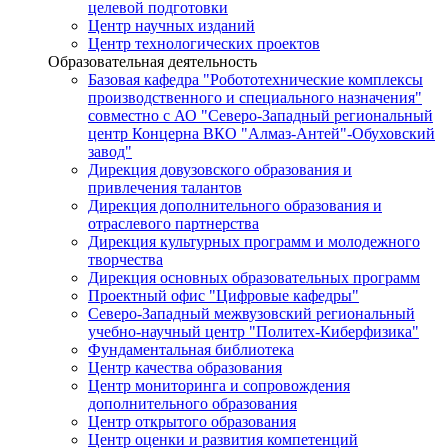
целевой подготовки
Центр научных изданий
Центр технологических проектов
Образовательная деятельность
Базовая кафедра "Робототехнические комплексы
производственного и специального назначения"
совместно с АО "Северо-Западный региональный
центр Концерна ВКО "Алмаз-Антей"-Обуховский
завод"
Дирекция довузовского образования и
привлечения талантов
Дирекция дополнительного образования и
отраслевого партнерства
Дирекция культурных программ и молодежного
творчества
Дирекция основных образовательных программ
Проектный офис "Цифровые кафедры"
Северо-Западный межвузовский региональный
учебно-научный центр "Политех-Киберфизика"
Фундаментальная библиотека
Центр качества образования
Центр мониторинга и сопровождения
дополнительного образования
Центр открытого образования
Центр оценки и развития компетенций