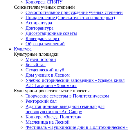
Конкурсы СПбПУ
Соискателям учёных степеней
Самостоятельное присуждение ученых степеней
Прикрепление (Соискательство и экстернат)
Аспирантура
Докторантура
Диссертационные советы
Календарь защит
Образцы заявлений
Культура
Культурные площадки
Музей истории
Белый зал
Студенческий клуб
Дом ученых в Лесном
Учебно-исторический заповедник «Усадьба князя
А.Г. Гагарина «Холомки»
Культурно-просветительские проекты
Творческие семестры в Политехническом
Ректорский бал
Адаптационный выездной семинар для
первокурсников «Art Camp»
Конкурс «Звезда Политеха»
Масленица на Лесной
Фестиваль «Пушкинские дни в Политехническом»