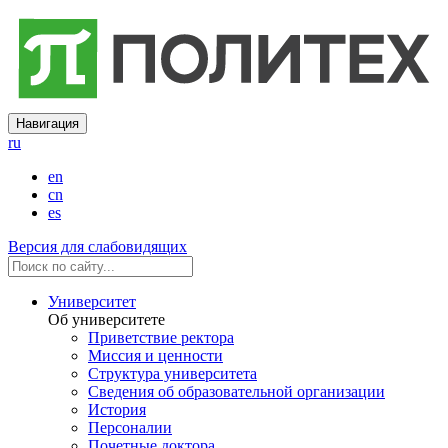
Навигация
ru
en
cn
es
Версия для слабовидящих
Университет
Об университете
Приветствие ректора
Миссия и ценности
Структура университета
Сведения об образовательной организации
История
Персоналии
Почетные доктора