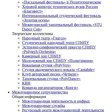
«Пасхальный фестиваль» в Политехническом
Хоровой конкурс технических вузов России
«Благовест»
Интернациональный студенческий фестиваль
«Золотая осень»
Межвузовский танцевальный фестиваль «STU
Dance Cup»
Творческие коллективы
Народный театр «Глагол»
Студенческий народный театр СПбПУ
Эстрадно-симфонический оркестр СПбПУ
«Polytech Orchestra»
Камерный хор СПбПУ
Молодежный хор СПбПУ «Полигимния»
Вокальная студия «PolyVox»
Студия академического вокала «Cantabile»
Клуб авторской песни «Четверг»
Танцевальная студия «PolyDance»
КВН
Команда организаторов «Корги»
Международное сотрудничество
Общая информация
Международная деятельность в цифрах
Международные службы
Ресурсный центр международной деятельности