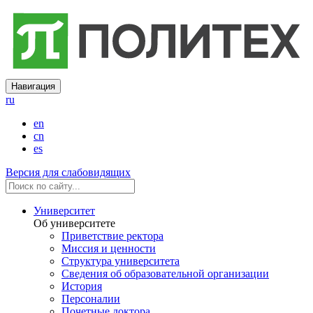
Навигация
ru
en
cn
es
Версия для слабовидящих
Университет
Об университете
Приветствие ректора
Миссия и ценности
Структура университета
Сведения об образовательной организации
История
Персоналии
Почетные доктора