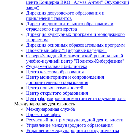
центр Концерна ВКО "Алмаз-Антей"-Обуховский
завод"
Дирекция довузовского образования и
привлечения талантов
Дирекция дополнительного образования и
отраслевого партнерства
Дирекция культурных программ и молодежного
творчества
Дирекция основных образовательных программ
Проектный офис "Цифровые кафедры"
Северо-Западный межвузовский региональный
учебно-научный центр "Политех-Киберфизика"
Фундаментальная библиотека
Центр качества образования
Центр мониторинга и сопровождения
дополнительного образования
Центр новых возможностей
Центр открытого образования
Центр формирования контингента обучающихся
Международная деятельность
Международная служба
Проектный офис
Ресурсный центр международной деятельности
Управление международного образования
Управление международного сотрудничества