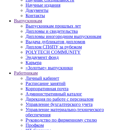
Научные издания
Документы
Контакты
Выпускникам
Выпускникам прошлых лет
Дипломы и свидетельства
Дипломы иногородним выпускникам
Выдача дубликатов дипломов
Диплом СПбПУ за рубежом
POLYTECH COMMUNITY
Эндаумент фонд
Карьера
«Золотые» выпускники
Работникам
Личный кабинет
Расписание занятий
Корпоративная почта
Административный каталог
Дирекция по работе с персоналом
Управление бухгалтерского учета
Управление материально-технического
обеспечения
Руководство по фирменному стилю
Профком