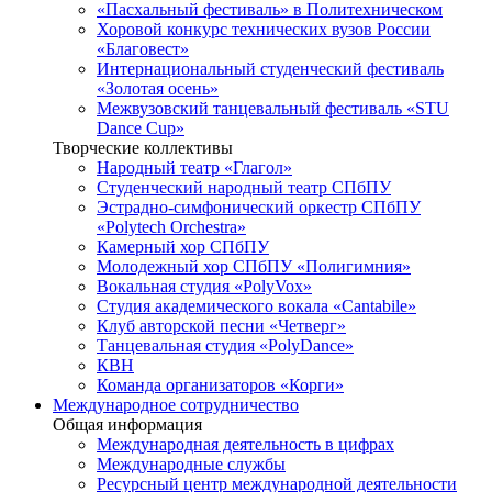
«Пасхальный фестиваль» в Политехническом
Хоровой конкурс технических вузов России
«Благовест»
Интернациональный студенческий фестиваль
«Золотая осень»
Межвузовский танцевальный фестиваль «STU
Dance Cup»
Творческие коллективы
Народный театр «Глагол»
Студенческий народный театр СПбПУ
Эстрадно-симфонический оркестр СПбПУ
«Polytech Orchestra»
Камерный хор СПбПУ
Молодежный хор СПбПУ «Полигимния»
Вокальная студия «PolyVox»
Студия академического вокала «Cantabile»
Клуб авторской песни «Четверг»
Танцевальная студия «PolyDance»
КВН
Команда организаторов «Корги»
Международное сотрудничество
Общая информация
Международная деятельность в цифрах
Международные службы
Ресурсный центр международной деятельности