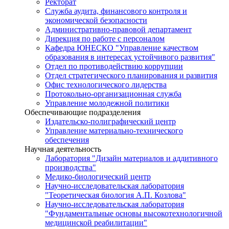
Ректорат
Служба аудита, финансового контроля и
экономической безопасности
Административно-правовой департамент
Дирекция по работе с персоналом
Кафедра ЮНЕСКО "Управление качеством
образования в интересах устойчивого развития"
Отдел по противодействию коррупции
Отдел стратегического планирования и развития
Офис технологического лидерства
Протокольно-организационная служба
Управление молодежной политики
Обеспечивающие подразделения
Издательско-полиграфический центр
Управление материально-технического
обеспечения
Научная деятельность
Лаборатория "Дизайн материалов и аддитивного
производства"
Медико-биологический центр
Научно-исследовательская лаборатория
"Теоретическая биология А.П. Козлова"
Научно-исследовательская лаборатория
"Фундаментальные основы высокотехнологичной
медицинской реабилитации"