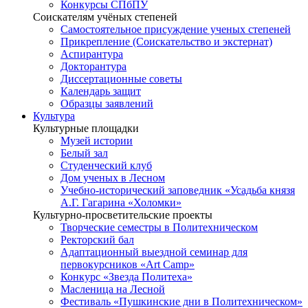
Конкурсы СПбПУ
Соискателям учёных степеней
Самостоятельное присуждение ученых степеней
Прикрепление (Соискательство и экстернат)
Аспирантура
Докторантура
Диссертационные советы
Календарь защит
Образцы заявлений
Культура
Культурные площадки
Музей истории
Белый зал
Студенческий клуб
Дом ученых в Лесном
Учебно-исторический заповедник «Усадьба князя
А.Г. Гагарина «Холомки»
Культурно-просветительские проекты
Творческие семестры в Политехническом
Ректорский бал
Адаптационный выездной семинар для
первокурсников «Art Camp»
Конкурс «Звезда Политеха»
Масленица на Лесной
Фестиваль «Пушкинские дни в Политехническом»