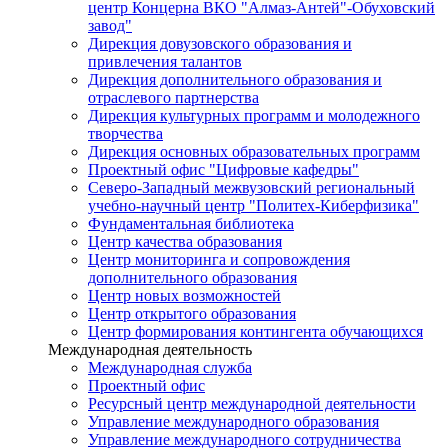
центр Концерна ВКО "Алмаз-Антей"-Обуховский
завод"
Дирекция довузовского образования и
привлечения талантов
Дирекция дополнительного образования и
отраслевого партнерства
Дирекция культурных программ и молодежного
творчества
Дирекция основных образовательных программ
Проектный офис "Цифровые кафедры"
Северо-Западный межвузовский региональный
учебно-научный центр "Политех-Киберфизика"
Фундаментальная библиотека
Центр качества образования
Центр мониторинга и сопровождения
дополнительного образования
Центр новых возможностей
Центр открытого образования
Центр формирования контингента обучающихся
Международная деятельность
Международная служба
Проектный офис
Ресурсный центр международной деятельности
Управление международного образования
Управление международного сотрудничества