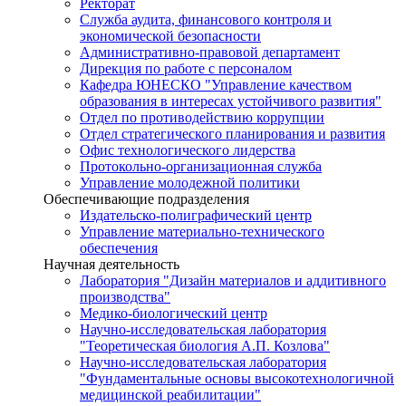
Ректорат
Служба аудита, финансового контроля и
экономической безопасности
Административно-правовой департамент
Дирекция по работе с персоналом
Кафедра ЮНЕСКО "Управление качеством
образования в интересах устойчивого развития"
Отдел по противодействию коррупции
Отдел стратегического планирования и развития
Офис технологического лидерства
Протокольно-организационная служба
Управление молодежной политики
Обеспечивающие подразделения
Издательско-полиграфический центр
Управление материально-технического
обеспечения
Научная деятельность
Лаборатория "Дизайн материалов и аддитивного
производства"
Медико-биологический центр
Научно-исследовательская лаборатория
"Теоретическая биология А.П. Козлова"
Научно-исследовательская лаборатория
"Фундаментальные основы высокотехнологичной
медицинской реабилитации"