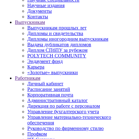
Научные издания
Документы
Контакты
Выпускникам
Выпускникам прошлых лет
Дипломы и свидетельства
Дипломы иногородним выпускникам
Выдача дубликатов дипломов
Диплом СПбПУ за рубежом
POLYTECH COMMUNITY
Эндаумент фонд
Карьера
«Золотые» выпускники
Работникам
Личный кабинет
Расписание занятий
Корпоративная почта
Административный каталог
Дирекция по работе с персоналом
Управление бухгалтерского учета
Управление материально-технического
обеспечения
Руководство по фирменному стилю
Профком