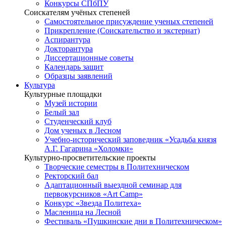
Конкурсы СПбПУ
Соискателям учёных степеней
Самостоятельное присуждение ученых степеней
Прикрепление (Соискательство и экстернат)
Аспирантура
Докторантура
Диссертационные советы
Календарь защит
Образцы заявлений
Культура
Культурные площадки
Музей истории
Белый зал
Студенческий клуб
Дом ученых в Лесном
Учебно-исторический заповедник «Усадьба князя
А.Г. Гагарина «Холомки»
Культурно-просветительские проекты
Творческие семестры в Политехническом
Ректорский бал
Адаптационный выездной семинар для
первокурсников «Art Camp»
Конкурс «Звезда Политеха»
Масленица на Лесной
Фестиваль «Пушкинские дни в Политехническом»