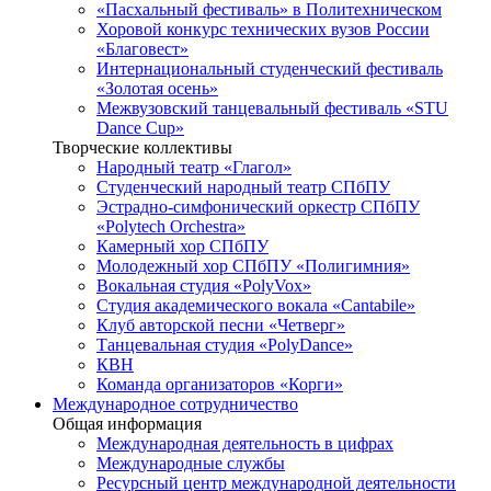
«Пасхальный фестиваль» в Политехническом
Хоровой конкурс технических вузов России
«Благовест»
Интернациональный студенческий фестиваль
«Золотая осень»
Межвузовский танцевальный фестиваль «STU
Dance Cup»
Творческие коллективы
Народный театр «Глагол»
Студенческий народный театр СПбПУ
Эстрадно-симфонический оркестр СПбПУ
«Polytech Orchestra»
Камерный хор СПбПУ
Молодежный хор СПбПУ «Полигимния»
Вокальная студия «PolyVox»
Студия академического вокала «Cantabile»
Клуб авторской песни «Четверг»
Танцевальная студия «PolyDance»
КВН
Команда организаторов «Корги»
Международное сотрудничество
Общая информация
Международная деятельность в цифрах
Международные службы
Ресурсный центр международной деятельности