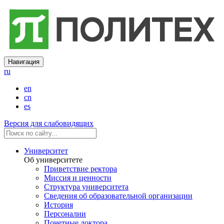
Навигация
ru
en
cn
es
Версия для слабовидящих
Университет
Об университете
Приветствие ректора
Миссия и ценности
Структура университета
Сведения об образовательной организации
История
Персоналии
Почетные доктора