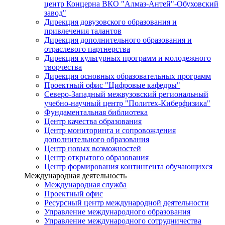
центр Концерна ВКО "Алмаз-Антей"-Обуховский
завод"
Дирекция довузовского образования и
привлечения талантов
Дирекция дополнительного образования и
отраслевого партнерства
Дирекция культурных программ и молодежного
творчества
Дирекция основных образовательных программ
Проектный офис "Цифровые кафедры"
Северо-Западный межвузовский региональный
учебно-научный центр "Политех-Киберфизика"
Фундаментальная библиотека
Центр качества образования
Центр мониторинга и сопровождения
дополнительного образования
Центр новых возможностей
Центр открытого образования
Центр формирования контингента обучающихся
Международная деятельность
Международная служба
Проектный офис
Ресурсный центр международной деятельности
Управление международного образования
Управление международного сотрудничества