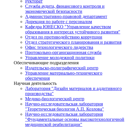
Ректорат
Служба аудита, финансового контроля и
экономической безопасности
Административно-правовой департамент
Дирекция по работе с персоналом
Кафедра ЮНЕСКО "Управление качеством
образования в интересах устойчивого развития"
Отдел по противодействию коррупции
Отдел стратегического планирования и развития
Офис технологического лидерства
Протокольно-организационная служба
Управление молодежной политики
Обеспечивающие подразделения
Издательско-полиграфический центр
Управление материально-технического
обеспечения
Научная деятельность
Лаборатория "Дизайн материалов и аддитивного
производства"
Медико-биологический центр
Научно-исследовательская лаборатория
"Теоретическая биология А.П. Козлова"
Научно-исследовательская лаборатория
"Фундаментальные основы высокотехнологичной
медицинской реабилитации"