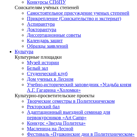
Конкурсы СПбПУ
Соискателям учёных степеней
Самостоятельное присуждение ученых степеней
Прикрепление (Соискательство и экстернат)
Аспирантура
Докторантура
Диссертационные советы
Календарь защит
Образцы заявлений
Культура
Культурные площадки
Музей истории
Белый зал
Студенческий клуб
Дом ученых в Лесном
Учебно-исторический заповедник «Усадьба князя
А.Г. Гагарина «Холомки»
Культурно-просветительские проекты
Творческие семестры в Политехническом
Ректорский бал
Адаптационный выездной семинар для
первокурсников «Art Camp»
Конкурс «Звезда Политеха»
Масленица на Лесной
Фестиваль «Пушкинские дни в Политехническом»