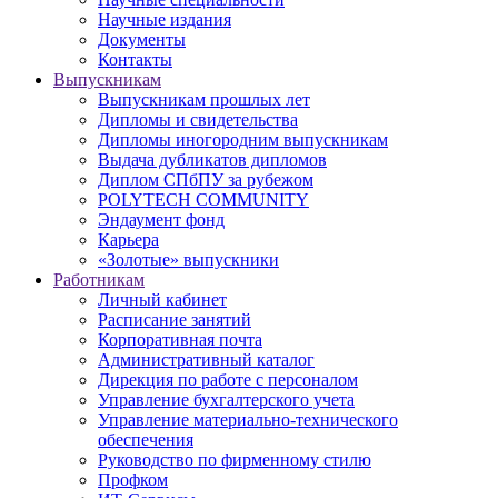
Научные издания
Документы
Контакты
Выпускникам
Выпускникам прошлых лет
Дипломы и свидетельства
Дипломы иногородним выпускникам
Выдача дубликатов дипломов
Диплом СПбПУ за рубежом
POLYTECH COMMUNITY
Эндаумент фонд
Карьера
«Золотые» выпускники
Работникам
Личный кабинет
Расписание занятий
Корпоративная почта
Административный каталог
Дирекция по работе с персоналом
Управление бухгалтерского учета
Управление материально-технического
обеспечения
Руководство по фирменному стилю
Профком