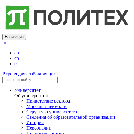
Навигация
ru
en
cn
es
Версия для слабовидящих
Университет
Об университете
Приветствие ректора
Миссия и ценности
Структура университета
Сведения об образовательной организации
История
Персоналии
Почетные доктора