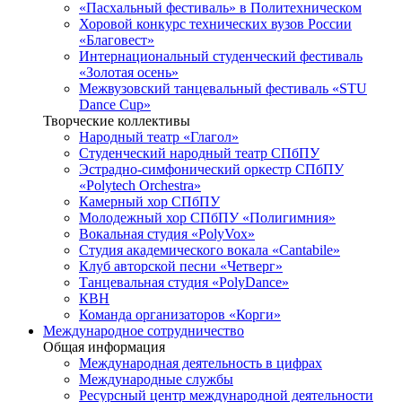
«Пасхальный фестиваль» в Политехническом
Хоровой конкурс технических вузов России
«Благовест»
Интернациональный студенческий фестиваль
«Золотая осень»
Межвузовский танцевальный фестиваль «STU
Dance Cup»
Творческие коллективы
Народный театр «Глагол»
Студенческий народный театр СПбПУ
Эстрадно-симфонический оркестр СПбПУ
«Polytech Orchestra»
Камерный хор СПбПУ
Молодежный хор СПбПУ «Полигимния»
Вокальная студия «PolyVox»
Студия академического вокала «Cantabile»
Клуб авторской песни «Четверг»
Танцевальная студия «PolyDance»
КВН
Команда организаторов «Корги»
Международное сотрудничество
Общая информация
Международная деятельность в цифрах
Международные службы
Ресурсный центр международной деятельности