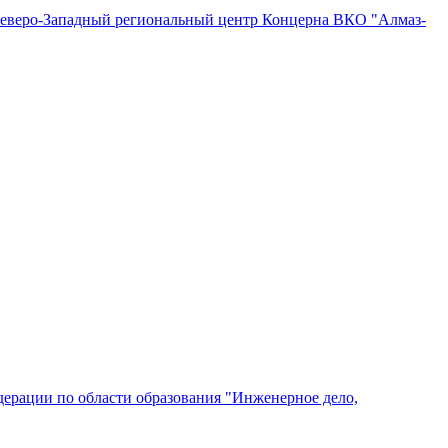
"Северо-Западный региональный центр Концерна ВКО "Алмаз-
ерации по области образования "Инженерное дело,