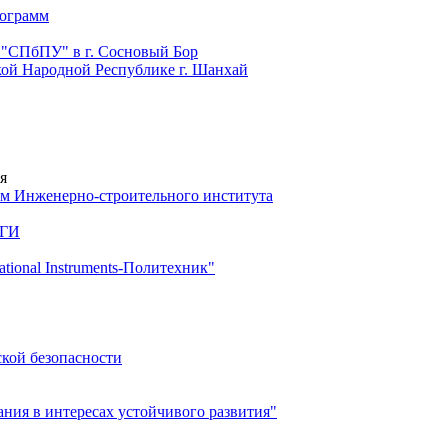
рограмм
 "СПбПУ" в г. Сосновый Бор
й Народной Республике г. Шанхай
я
м Инженерно-строительного института
 ГИ
ional Instruments-Политехник"
ской безопасности
ия в интересах устойчивого развития"