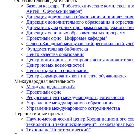
Образовательная деятельность
Базовая кафедра "Робототехнические комплексы п
Антей"-Обуховский завод"
Дирекция довузовского образования и привлечения
Дирекция дополнительного образования и отраслев
Дирекция культурных программ и молодежного тво
Дирекция основных образовательных программ
Проектный офис "Цифровые кафедры"
Северо-Западный межвузовский региональный уче
Фундаментальная библиотека
Центр качества образования
Центр мониторинга и сопровождения дополнительн
Центр новых возможностей
Центр открытого образования
Центр формирования контингента обучающихся
Международная деятельность
Международная служба
Проектный офис
Ресурсный центр международной деятельности
Управление международного образования
Управление международного сотрудничества
Перспективные проекты
Научно-методический центр Координационного сов
технологии и технические науки" - секретариат Ко
Технопарк "Политехнический"