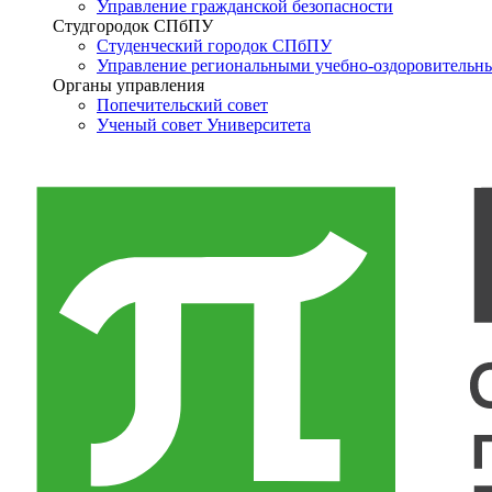
Управление гражданской безопасности
Студгородок СПбПУ
Студенческий городок СПбПУ
Управление региональными учебно-оздоровительн
Органы управления
Попечительский совет
Ученый совет Университета