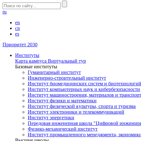
ru
en
cn
es
Приоритет 2030
Институты
Карта кампуса
Виртуальный тур
Базовые институты
Гуманитарный институт
Инженерно-строительный институт
Институт биомедицинских систем и биотехнологи
Институт компьютерных наук и кибербезопасности
Институт машиностроения, материалов и транспор
Институт физики и математики
Институт физической культуры, спорта и туризма
Институт электроники и телекоммуникаций
Институт энергетики
Передовая инженерная школа "Цифровой инжинир
Физико-механический институт
Институт промышленного менеджмента, экономики
Высшие школы