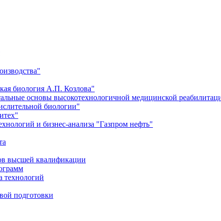
оизводства"
кая биология А.П. Козлова"
тальные основы высокотехнологичной медицинской реабилитац
числительной биологии"
итех"
хнологий и бизнес-анализа "Газпром нефть"
та
ров высшей квалификации
рограмм
а технологий
евой подготовки