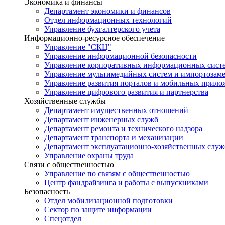
Экономика и финансы
Департамент экономики и финансов
Отдел информационных технологий
Управление бухгалтерского учета
Информационно-ресурсное обеспечение
Управление "СКЦ"
Управление информационной безопасности
Управление корпоративных информационных сист
Управление мультимедийных систем и импортозам
Управление развития порталов и мобильных прил
Управление цифрового развития и партнерства
Хозяйственные службы
Департамент имущественных отношений
Департамент инженерных служб
Департамент ремонта и технического надзора
Департамент транспорта и механизации
Департамент эксплуатационно-хозяйственных служ
Управление охраны труда
Связи с общественностью
Управление по связям с общественностью
Центр фандрайзинга и работы с выпускниками
Безопасность
Отдел мобилизационной подготовки
Сектор по защите информации
Спецотдел