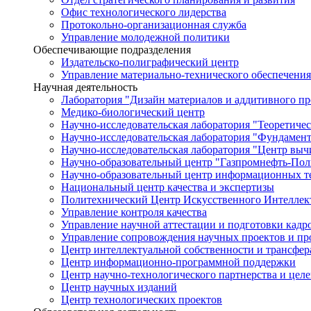
Офис технологического лидерства
Протокольно-организационная служба
Управление молодежной политики
Обеспечивающие подразделения
Издательско-полиграфический центр
Управление материально-технического обеспечения
Научная деятельность
Лаборатория "Дизайн материалов и аддитивного пр
Медико-биологический центр
Научно-исследовательская лаборатория "Теоретичес
Научно-исследовательская лаборатория "Фундамен
Научно-исследовательская лаборатория "Центр вы
Научно-образовательный центр "Газпромнефть-Пол
Научно-образовательный центр информационных те
Национальный центр качества и экспертизы
Политехнический Центр Искусственного Интеллек
Управление контроля качества
Управление научной аттестации и подготовки кад
Управление сопровождения научных проектов и п
Центр интеллектуальной собственности и трансфер
Центр информационно-программной поддержки
Центр научно-технологического партнерства и цел
Центр научных изданий
Центр технологических проектов