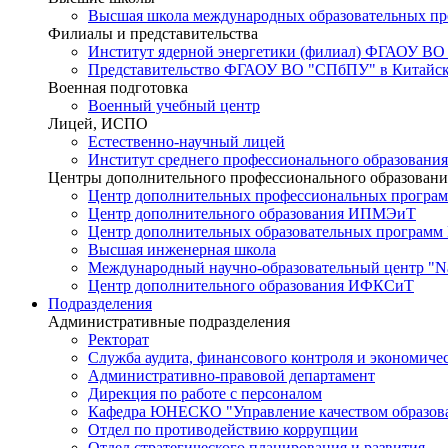
Высшая школа международных образовательных п
Филиалы и представительства
Институт ядерной энергетики (филиал) ФГАОУ ВО
Представительство ФГАОУ ВО "СПбПУ" в Китайско
Военная подготовка
Военный учебный центр
Лицей, ИСПО
Естественно-научный лицей
Институт среднего профессионального образования
Центры дополнительного профессионального образовани
Центр дополнительных профессиональных програм
Центр дополнительного образования ИПМЭиТ
Центр дополнительных образовательных программ
Высшая инженерная школа
Международный научно-образовательный центр "Nat
Центр дополнительного образования ИФКСиТ
Подразделения
Административные подразделения
Ректорат
Служба аудита, финансового контроля и экономиче
Административно-правовой департамент
Дирекция по работе с персоналом
Кафедра ЮНЕСКО "Управление качеством образован
Отдел по противодействию коррупции
Отдел стратегического планирования и развития