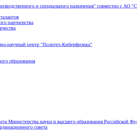
роизводственного и специального назначения" совместно с АО 
 талантов
ого партнерства
рчества
бно-научный центр "Политех-Киберфизика"
ого образования
ета Министерства науки и высшего образования Российской Фед
ординационного совета