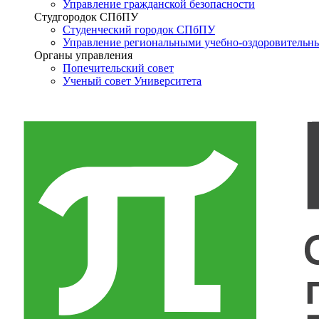
Управление гражданской безопасности
Студгородок СПбПУ
Студенческий городок СПбПУ
Управление региональными учебно-оздоровительн
Органы управления
Попечительский совет
Ученый совет Университета