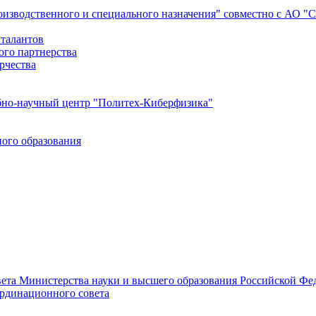
роизводственного и специального назначения" совместно с АО 
 талантов
ого партнерства
рчества
бно-научный центр "Политех-Киберфизика"
ого образования
ета Министерства науки и высшего образования Российской Фед
ординационного совета