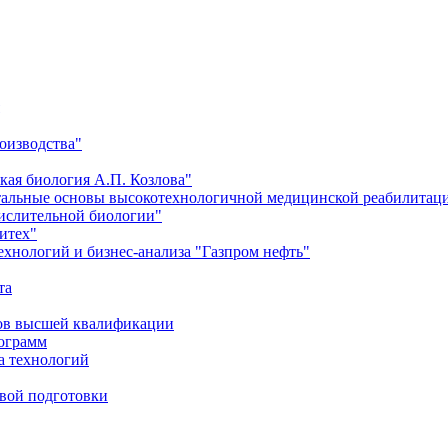
оизводства"
кая биология А.П. Козлова"
тальные основы высокотехнологичной медицинской реабилитац
числительной биологии"
итех"
хнологий и бизнес-анализа "Газпром нефть"
та
ров высшей квалификации
рограмм
а технологий
евой подготовки