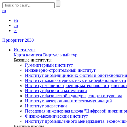
ru
en
cn
es
Приоритет 2030
Институты
Карта кампуса
Виртуальный тур
Базовые институты
Гуманитарный институт
Инженерно-строительный институт
Институт биомедицинских систем и биотехнологи
Институт компьютерных наук и кибербезопасности
Институт машиностроения, материалов и транспор
Институт физики и математики
Институт физической культуры, спорта и туризма
Институт электроники и телекоммуникаций
Институт энергетики
Передовая инженерная школа "Цифровой инжинир
Физико-механический институт
Институт промышленного менеджмента, экономики
Высшие школы