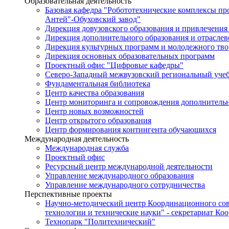
Образовательная деятельность
Базовая кафедра "Робототехнические комплексы п
Антей"-Обуховский завод"
Дирекция довузовского образования и привлечения
Дирекция дополнительного образования и отраслев
Дирекция культурных программ и молодежного тво
Дирекция основных образовательных программ
Проектный офис "Цифровые кафедры"
Северо-Западный межвузовский региональный уче
Фундаментальная библиотека
Центр качества образования
Центр мониторинга и сопровождения дополнительн
Центр новых возможностей
Центр открытого образования
Центр формирования контингента обучающихся
Международная деятельность
Международная служба
Проектный офис
Ресурсный центр международной деятельности
Управление международного образования
Управление международного сотрудничества
Перспективные проекты
Научно-методический центр Координационного сов
технологии и технические науки" - секретариат Ко
Технопарк "Политехнический"