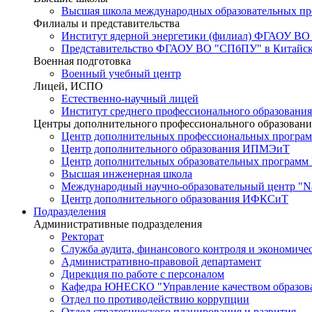
Высшая школа международных образовательных п
Филиалы и представительства
Институт ядерной энергетики (филиал) ФГАОУ ВО
Представительство ФГАОУ ВО "СПбПУ" в Китайско
Военная подготовка
Военный учебный центр
Лицей, ИСПО
Естественно-научный лицей
Институт среднего профессионального образования
Центры дополнительного профессионального образовани
Центр дополнительных профессиональных програм
Центр дополнительного образования ИПМЭиТ
Центр дополнительных образовательных программ
Высшая инженерная школа
Международный научно-образовательный центр "Nat
Центр дополнительного образования ИФКСиТ
Подразделения
Административные подразделения
Ректорат
Служба аудита, финансового контроля и экономиче
Административно-правовой департамент
Дирекция по работе с персоналом
Кафедра ЮНЕСКО "Управление качеством образован
Отдел по противодействию коррупции
Отдел стратегического планирования и развития