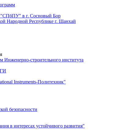
рограмм
 "СПбПУ" в г. Сосновый Бор
й Народной Республике г. Шанхай
я
м Инженерно-строительного института
 ГИ
ional Instruments-Политехник"
ской безопасности
ия в интересах устойчивого развития"