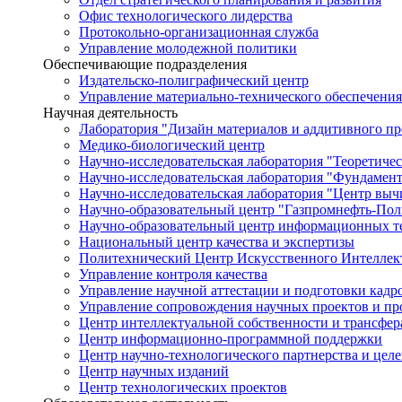
Офис технологического лидерства
Протокольно-организационная служба
Управление молодежной политики
Обеспечивающие подразделения
Издательско-полиграфический центр
Управление материально-технического обеспечения
Научная деятельность
Лаборатория "Дизайн материалов и аддитивного пр
Медико-биологический центр
Научно-исследовательская лаборатория "Теоретичес
Научно-исследовательская лаборатория "Фундамен
Научно-исследовательская лаборатория "Центр вы
Научно-образовательный центр "Газпромнефть-Пол
Научно-образовательный центр информационных те
Национальный центр качества и экспертизы
Политехнический Центр Искусственного Интеллек
Управление контроля качества
Управление научной аттестации и подготовки кад
Управление сопровождения научных проектов и п
Центр интеллектуальной собственности и трансфер
Центр информационно-программной поддержки
Центр научно-технологического партнерства и цел
Центр научных изданий
Центр технологических проектов