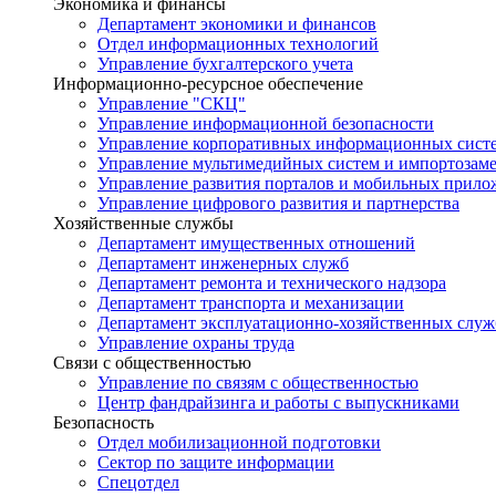
Экономика и финансы
Департамент экономики и финансов
Отдел информационных технологий
Управление бухгалтерского учета
Информационно-ресурсное обеспечение
Управление "СКЦ"
Управление информационной безопасности
Управление корпоративных информационных сист
Управление мультимедийных систем и импортозам
Управление развития порталов и мобильных прил
Управление цифрового развития и партнерства
Хозяйственные службы
Департамент имущественных отношений
Департамент инженерных служб
Департамент ремонта и технического надзора
Департамент транспорта и механизации
Департамент эксплуатационно-хозяйственных служ
Управление охраны труда
Связи с общественностью
Управление по связям с общественностью
Центр фандрайзинга и работы с выпускниками
Безопасность
Отдел мобилизационной подготовки
Сектор по защите информации
Спецотдел