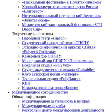
«Пасхальный фестиваль» в Политехническом
Хоровой конкурс технических вузов России
«Благовест»
Интернациональный студенческий фестиваль
«Золотая осень»
Межвузовский танцевальный фестиваль «STU
Dance Cup»
Творческие коллективы
Народный театр «Глагол»
Студенческий народный театр СПбПУ
Эстрадно-симфонический оркестр СПбПУ
«Polytech Orchestra»
Камерный хор СПбПУ
Молодежный хор СПбПУ «Полигимния»
Вокальная студия «PolyVox»
Студия академического вокала «Cantabile»
Клуб авторской песни «Четверг»
Танцевальная студия «PolyDance»
КВН
Команда организаторов «Корги»
Международное сотрудничество
Общая информация
Международная деятельность в цифрах
Международные службы
Ресурсный центр международной деятельности