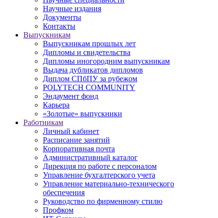
Научные издания
Документы
Контакты
Выпускникам
Выпускникам прошлых лет
Дипломы и свидетельства
Дипломы иногородним выпускникам
Выдача дубликатов дипломов
Диплом СПбПУ за рубежом
POLYTECH COMMUNITY
Эндаумент фонд
Карьера
«Золотые» выпускники
Работникам
Личный кабинет
Расписание занятий
Корпоративная почта
Административный каталог
Дирекция по работе с персоналом
Управление бухгалтерского учета
Управление материально-технического
обеспечения
Руководство по фирменному стилю
Профком