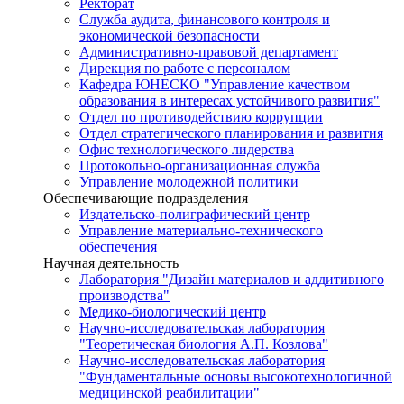
Ректорат
Служба аудита, финансового контроля и
экономической безопасности
Административно-правовой департамент
Дирекция по работе с персоналом
Кафедра ЮНЕСКО "Управление качеством
образования в интересах устойчивого развития"
Отдел по противодействию коррупции
Отдел стратегического планирования и развития
Офис технологического лидерства
Протокольно-организационная служба
Управление молодежной политики
Обеспечивающие подразделения
Издательско-полиграфический центр
Управление материально-технического
обеспечения
Научная деятельность
Лаборатория "Дизайн материалов и аддитивного
производства"
Медико-биологический центр
Научно-исследовательская лаборатория
"Теоретическая биология А.П. Козлова"
Научно-исследовательская лаборатория
"Фундаментальные основы высокотехнологичной
медицинской реабилитации"