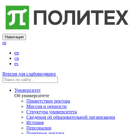
Навигация
ru
en
cn
es
Версия для слабовидящих
Университет
Об университете
Приветствие ректора
Миссия и ценности
Структура университета
Сведения об образовательной организации
История
Персоналии
Почетные доктора