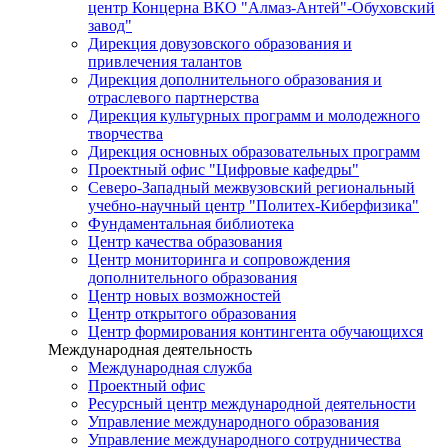
центр Концерна ВКО "Алмаз-Антей"-Обуховский
завод"
Дирекция довузовского образования и
привлечения талантов
Дирекция дополнительного образования и
отраслевого партнерства
Дирекция культурных программ и молодежного
творчества
Дирекция основных образовательных программ
Проектный офис "Цифровые кафедры"
Северо-Западный межвузовский региональный
учебно-научный центр "Политех-Киберфизика"
Фундаментальная библиотека
Центр качества образования
Центр мониторинга и сопровождения
дополнительного образования
Центр новых возможностей
Центр открытого образования
Центр формирования контингента обучающихся
Международная деятельность
Международная служба
Проектный офис
Ресурсный центр международной деятельности
Управление международного образования
Управление международного сотрудничества