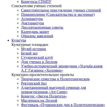
Конкурсы СПбПУ
Соискателям учёных степеней
Самостоятельное присуждение ученых степеней
Прикрепление (Соискательство и экстернат)
Аспирантура
Докторантура
Диссертационные советы
Календарь защит
Образцы заявлений
Культура
Культурные площадки
Музей истории
Белый зал
Студенческий клуб
Дом ученых в Лесном
Учебно-исторический заповедник «Усадьба князя
А.Г. Гагарина «Холомки»
Культурно-просветительские проекты
Творческие семестры в Политехническом
Ректорский бал
Адаптационный выездной семинар для
первокурсников «Art Camp»
Конкурс «Звезда Политеха»
Масленица на Лесной
Фестиваль «Пушкинские дни в Политехническом»