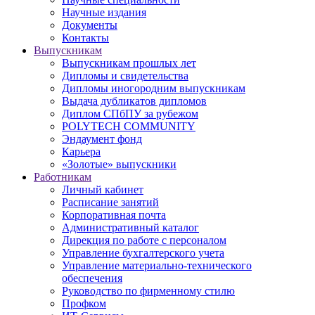
Научные издания
Документы
Контакты
Выпускникам
Выпускникам прошлых лет
Дипломы и свидетельства
Дипломы иногородним выпускникам
Выдача дубликатов дипломов
Диплом СПбПУ за рубежом
POLYTECH COMMUNITY
Эндаумент фонд
Карьера
«Золотые» выпускники
Работникам
Личный кабинет
Расписание занятий
Корпоративная почта
Административный каталог
Дирекция по работе с персоналом
Управление бухгалтерского учета
Управление материально-технического
обеспечения
Руководство по фирменному стилю
Профком