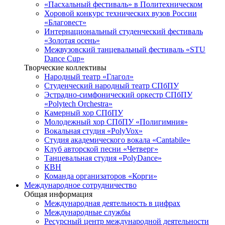
«Пасхальный фестиваль» в Политехническом
Хоровой конкурс технических вузов России
«Благовест»
Интернациональный студенческий фестиваль
«Золотая осень»
Межвузовский танцевальный фестиваль «STU
Dance Cup»
Творческие коллективы
Народный театр «Глагол»
Студенческий народный театр СПбПУ
Эстрадно-симфонический оркестр СПбПУ
«Polytech Orchestra»
Камерный хор СПбПУ
Молодежный хор СПбПУ «Полигимния»
Вокальная студия «PolyVox»
Студия академического вокала «Cantabile»
Клуб авторской песни «Четверг»
Танцевальная студия «PolyDance»
КВН
Команда организаторов «Корги»
Международное сотрудничество
Общая информация
Международная деятельность в цифрах
Международные службы
Ресурсный центр международной деятельности