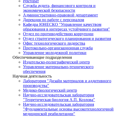
Ректорат
Служба аудита, финансового контроля и
экономической безопасности
Административно-правовой департамент
Дирекция по работе с персоналом
Кафедра ЮНЕСКО "Управление качеством
образования в интересах устойчивого развития"
Отдел по противодействию коррупции
Отдел стратегического планирования и развития
Офис технологического лидерства
Протокольно-организационная служба
Управление молодежной политики
Обеспечивающие подразделения
Издательско-полиграфический центр
Управление материально-технического
обеспечения
Научная деятельность
Лаборатория "Дизайн материалов и аддитивного
производства"
Медико-биологический центр
Научно-исследовательская лаборатория
"Теоретическая биология А.П. Козлова"
Научно-исследовательская лаборатория
"Фундаментальные основы высокотехнологичной
медицинской реабилитации"