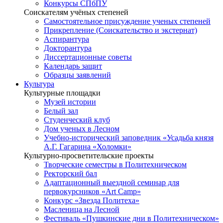
Конкурсы СПбПУ
Соискателям учёных степеней
Самостоятельное присуждение ученых степеней
Прикрепление (Соискательство и экстернат)
Аспирантура
Докторантура
Диссертационные советы
Календарь защит
Образцы заявлений
Культура
Культурные площадки
Музей истории
Белый зал
Студенческий клуб
Дом ученых в Лесном
Учебно-исторический заповедник «Усадьба князя
А.Г. Гагарина «Холомки»
Культурно-просветительские проекты
Творческие семестры в Политехническом
Ректорский бал
Адаптационный выездной семинар для
первокурсников «Art Camp»
Конкурс «Звезда Политеха»
Масленица на Лесной
Фестиваль «Пушкинские дни в Политехническом»