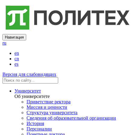
Навигация
ru
en
cn
es
Версия для слабовидящих
Университет
Об университете
Приветствие ректора
Миссия и ценности
Структура университета
Сведения об образовательной организации
История
Персоналии
Почетные доктора