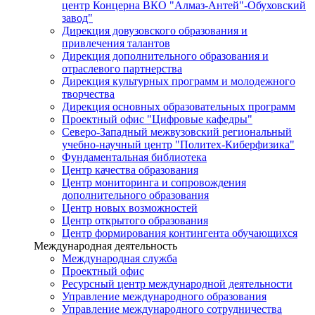
центр Концерна ВКО "Алмаз-Антей"-Обуховский
завод"
Дирекция довузовского образования и
привлечения талантов
Дирекция дополнительного образования и
отраслевого партнерства
Дирекция культурных программ и молодежного
творчества
Дирекция основных образовательных программ
Проектный офис "Цифровые кафедры"
Северо-Западный межвузовский региональный
учебно-научный центр "Политех-Киберфизика"
Фундаментальная библиотека
Центр качества образования
Центр мониторинга и сопровождения
дополнительного образования
Центр новых возможностей
Центр открытого образования
Центр формирования контингента обучающихся
Международная деятельность
Международная служба
Проектный офис
Ресурсный центр международной деятельности
Управление международного образования
Управление международного сотрудничества