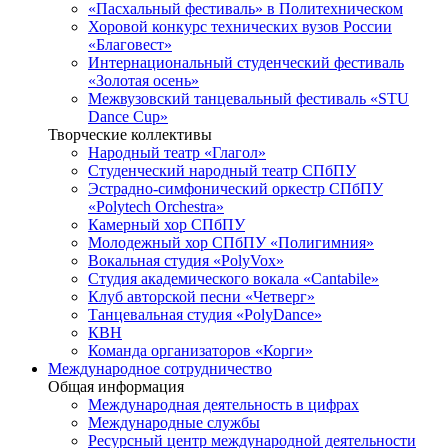
«Пасхальный фестиваль» в Политехническом
Хоровой конкурс технических вузов России
«Благовест»
Интернациональный студенческий фестиваль
«Золотая осень»
Межвузовский танцевальный фестиваль «STU
Dance Cup»
Творческие коллективы
Народный театр «Глагол»
Студенческий народный театр СПбПУ
Эстрадно-симфонический оркестр СПбПУ
«Polytech Orchestra»
Камерный хор СПбПУ
Молодежный хор СПбПУ «Полигимния»
Вокальная студия «PolyVox»
Студия академического вокала «Cantabile»
Клуб авторской песни «Четверг»
Танцевальная студия «PolyDance»
КВН
Команда организаторов «Корги»
Международное сотрудничество
Общая информация
Международная деятельность в цифрах
Международные службы
Ресурсный центр международной деятельности