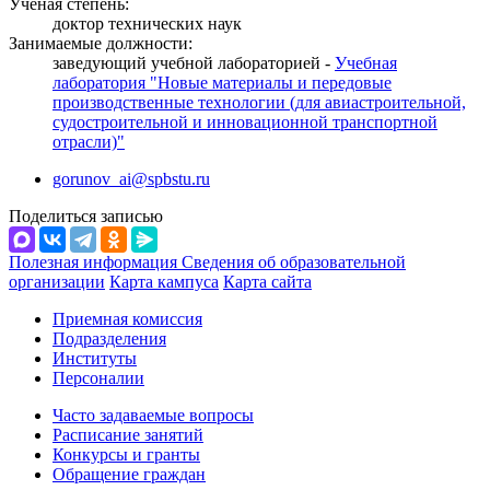
Ученая степень:
доктор технических наук
Занимаемые должности:
заведующий учебной лабораторией -
Учебная
лаборатория "Новые материалы и передовые
производственные технологии (для авиастроительной,
судостроительной и инновационной транспортной
отрасли)"
gorunov_ai@spbstu.ru
Поделиться записью
Полезная информация
Сведения об образовательной
организации
Карта кампуса
Карта сайта
Приемная комиссия
Подразделения
Институты
Персоналии
Часто задаваемые вопросы
Расписание занятий
Конкурсы и гранты
Обращение граждан