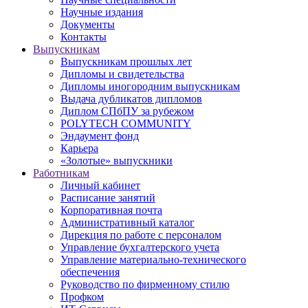
Научные издания
Документы
Контакты
Выпускникам
Выпускникам прошлых лет
Дипломы и свидетельства
Дипломы иногородним выпускникам
Выдача дубликатов дипломов
Диплом СПбПУ за рубежом
POLYTECH COMMUNITY
Эндаумент фонд
Карьера
«Золотые» выпускники
Работникам
Личный кабинет
Расписание занятий
Корпоративная почта
Административный каталог
Дирекция по работе с персоналом
Управление бухгалтерского учета
Управление материально-технического
обеспечения
Руководство по фирменному стилю
Профком