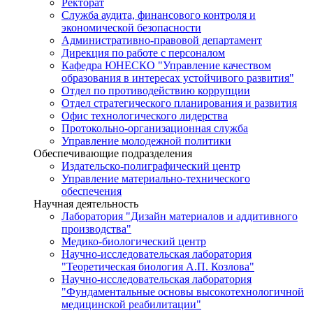
Ректорат
Служба аудита, финансового контроля и
экономической безопасности
Административно-правовой департамент
Дирекция по работе с персоналом
Кафедра ЮНЕСКО "Управление качеством
образования в интересах устойчивого развития"
Отдел по противодействию коррупции
Отдел стратегического планирования и развития
Офис технологического лидерства
Протокольно-организационная служба
Управление молодежной политики
Обеспечивающие подразделения
Издательско-полиграфический центр
Управление материально-технического
обеспечения
Научная деятельность
Лаборатория "Дизайн материалов и аддитивного
производства"
Медико-биологический центр
Научно-исследовательская лаборатория
"Теоретическая биология А.П. Козлова"
Научно-исследовательская лаборатория
"Фундаментальные основы высокотехнологичной
медицинской реабилитации"