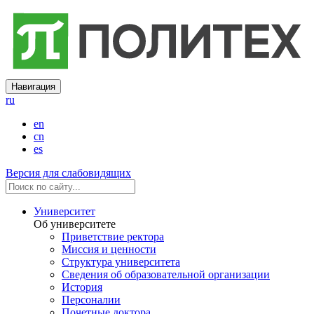
Навигация
ru
en
cn
es
Версия для слабовидящих
Университет
Об университете
Приветствие ректора
Миссия и ценности
Структура университета
Сведения об образовательной организации
История
Персоналии
Почетные доктора