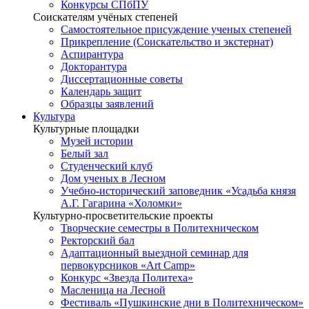
Конкурсы СПбПУ
Соискателям учёных степеней
Самостоятельное присуждение ученых степеней
Прикрепление (Соискательство и экстернат)
Аспирантура
Докторантура
Диссертационные советы
Календарь защит
Образцы заявлений
Культура
Культурные площадки
Музей истории
Белый зал
Студенческий клуб
Дом ученых в Лесном
Учебно-исторический заповедник «Усадьба князя
А.Г. Гагарина «Холомки»
Культурно-просветительские проекты
Творческие семестры в Политехническом
Ректорский бал
Адаптационный выездной семинар для
первокурсников «Art Camp»
Конкурс «Звезда Политеха»
Масленица на Лесной
Фестиваль «Пушкинские дни в Политехническом»