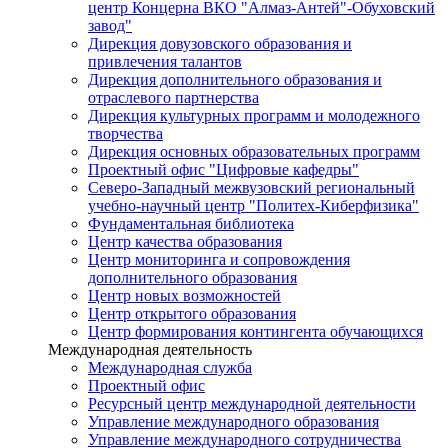
центр Концерна ВКО "Алмаз-Антей"-Обуховский
завод"
Дирекция довузовского образования и
привлечения талантов
Дирекция дополнительного образования и
отраслевого партнерства
Дирекция культурных программ и молодежного
творчества
Дирекция основных образовательных программ
Проектный офис "Цифровые кафедры"
Северо-Западный межвузовский региональный
учебно-научный центр "Политех-Киберфизика"
Фундаментальная библиотека
Центр качества образования
Центр мониторинга и сопровождения
дополнительного образования
Центр новых возможностей
Центр открытого образования
Центр формирования контингента обучающихся
Международная деятельность
Международная служба
Проектный офис
Ресурсный центр международной деятельности
Управление международного образования
Управление международного сотрудничества