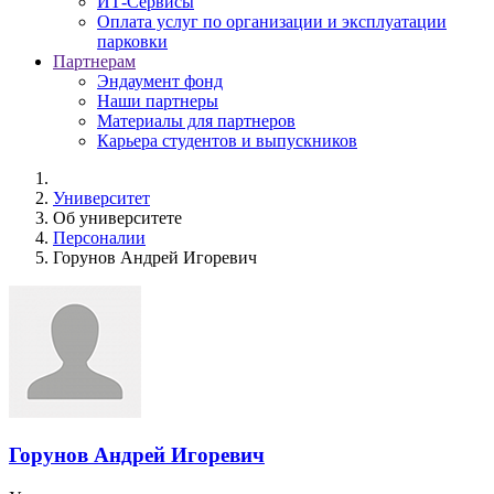
ИТ-Сервисы
Оплата услуг по организации и эксплуатации
парковки
Партнерам
Эндаумент фонд
Наши партнеры
Материалы для партнеров
Карьера студентов и выпускников
Университет
Об университете
Персоналии
Горунов Андрей Игоревич
Горунов Андрей Игоревич