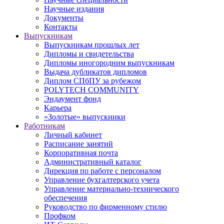
Научные издания
Документы
Контакты
Выпускникам
Выпускникам прошлых лет
Дипломы и свидетельства
Дипломы иногородним выпускникам
Выдача дубликатов дипломов
Диплом СПбПУ за рубежом
POLYTECH COMMUNITY
Эндаумент фонд
Карьера
«Золотые» выпускники
Работникам
Личный кабинет
Расписание занятий
Корпоративная почта
Административный каталог
Дирекция по работе с персоналом
Управление бухгалтерского учета
Управление материально-технического
обеспечения
Руководство по фирменному стилю
Профком