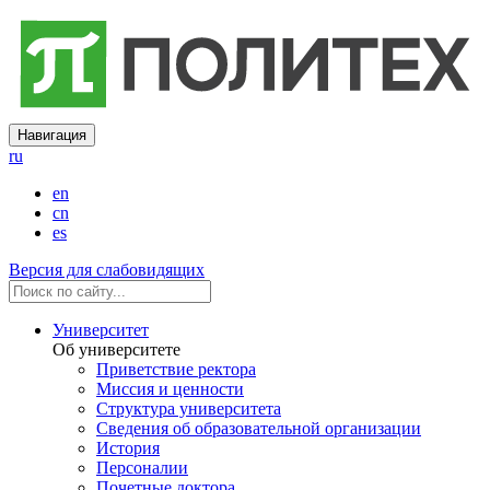
Навигация
ru
en
cn
es
Версия для слабовидящих
Университет
Об университете
Приветствие ректора
Миссия и ценности
Структура университета
Сведения об образовательной организации
История
Персоналии
Почетные доктора