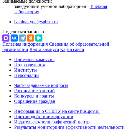
Занимаемые должности:
заведующий учебной лабораторией -
Учебная
лаборатория
ivshina_yua@spbstu.ru
Поделиться записью
Полезная информация
Сведения об образовательной
организации
Карта кампуса
Карта сайта
Приемная комиссия
Подразделения
Институты
Персоналии
Часто задаваемые вопросы
Расписание занятий
Конкурсы и гранты
Обращение граждан
Информация о СПбПУ на сайте bus.gov.ru
Противодействие коррупции
Издательско-полиграфический центр
Результаты мониторинга эффективности деятельности