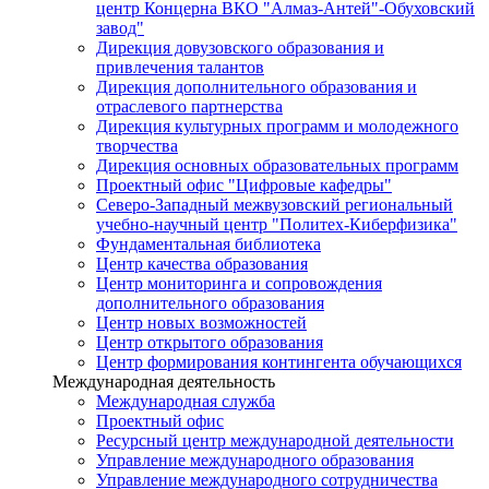
центр Концерна ВКО "Алмаз-Антей"-Обуховский
завод"
Дирекция довузовского образования и
привлечения талантов
Дирекция дополнительного образования и
отраслевого партнерства
Дирекция культурных программ и молодежного
творчества
Дирекция основных образовательных программ
Проектный офис "Цифровые кафедры"
Северо-Западный межвузовский региональный
учебно-научный центр "Политех-Киберфизика"
Фундаментальная библиотека
Центр качества образования
Центр мониторинга и сопровождения
дополнительного образования
Центр новых возможностей
Центр открытого образования
Центр формирования контингента обучающихся
Международная деятельность
Международная служба
Проектный офис
Ресурсный центр международной деятельности
Управление международного образования
Управление международного сотрудничества