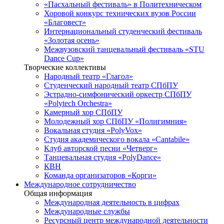
«Пасхальный фестиваль» в Политехническом
Хоровой конкурс технических вузов России
«Благовест»
Интернациональный студенческий фестиваль
«Золотая осень»
Межвузовский танцевальный фестиваль «STU
Dance Cup»
Творческие коллективы
Народный театр «Глагол»
Студенческий народный театр СПбПУ
Эстрадно-симфонический оркестр СПбПУ
«Polytech Orchestra»
Камерный хор СПбПУ
Молодежный хор СПбПУ «Полигимния»
Вокальная студия «PolyVox»
Студия академического вокала «Cantabile»
Клуб авторской песни «Четверг»
Танцевальная студия «PolyDance»
КВН
Команда организаторов «Корги»
Международное сотрудничество
Общая информация
Международная деятельность в цифрах
Международные службы
Ресурсный центр международной деятельности