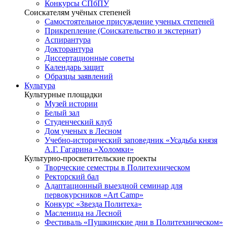
Конкурсы СПбПУ
Соискателям учёных степеней
Самостоятельное присуждение ученых степеней
Прикрепление (Соискательство и экстернат)
Аспирантура
Докторантура
Диссертационные советы
Календарь защит
Образцы заявлений
Культура
Культурные площадки
Музей истории
Белый зал
Студенческий клуб
Дом ученых в Лесном
Учебно-исторический заповедник «Усадьба князя
А.Г. Гагарина «Холомки»
Культурно-просветительские проекты
Творческие семестры в Политехническом
Ректорский бал
Адаптационный выездной семинар для
первокурсников «Art Camp»
Конкурс «Звезда Политеха»
Масленица на Лесной
Фестиваль «Пушкинские дни в Политехническом»