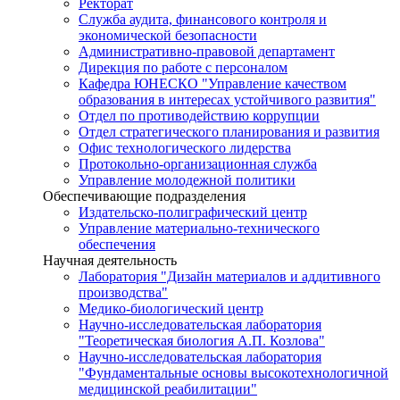
Ректорат
Служба аудита, финансового контроля и
экономической безопасности
Административно-правовой департамент
Дирекция по работе с персоналом
Кафедра ЮНЕСКО "Управление качеством
образования в интересах устойчивого развития"
Отдел по противодействию коррупции
Отдел стратегического планирования и развития
Офис технологического лидерства
Протокольно-организационная служба
Управление молодежной политики
Обеспечивающие подразделения
Издательско-полиграфический центр
Управление материально-технического
обеспечения
Научная деятельность
Лаборатория "Дизайн материалов и аддитивного
производства"
Медико-биологический центр
Научно-исследовательская лаборатория
"Теоретическая биология А.П. Козлова"
Научно-исследовательская лаборатория
"Фундаментальные основы высокотехнологичной
медицинской реабилитации"