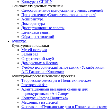
Конкурсы СПбПУ
Соискателям учёных степеней
Самостоятельное присуждение ученых степеней
Прикрепление (Соискательство и экстернат)
Аспирантура
Докторантура
Диссертационные советы
Календарь защит
Образцы заявлений
Культура
Культурные площадки
Музей истории
Белый зал
Студенческий клуб
Дом ученых в Лесном
Учебно-исторический заповедник «Усадьба князя
А.Г. Гагарина «Холомки»
Культурно-просветительские проекты
Творческие семестры в Политехническом
Ректорский бал
Адаптационный выездной семинар для
первокурсников «Art Camp»
Конкурс «Звезда Политеха»
Масленица на Лесной
Фестиваль «Пушкинские дни в Политехническом»