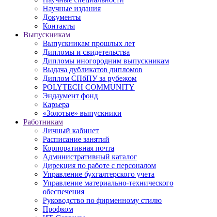
Научные издания
Документы
Контакты
Выпускникам
Выпускникам прошлых лет
Дипломы и свидетельства
Дипломы иногородним выпускникам
Выдача дубликатов дипломов
Диплом СПбПУ за рубежом
POLYTECH COMMUNITY
Эндаумент фонд
Карьера
«Золотые» выпускники
Работникам
Личный кабинет
Расписание занятий
Корпоративная почта
Административный каталог
Дирекция по работе с персоналом
Управление бухгалтерского учета
Управление материально-технического
обеспечения
Руководство по фирменному стилю
Профком