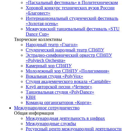
«Пасхальный фестиваль» в Политехническом
Хоровой конкурс технических вузов России
«Благовест»
Интернациональный студенческий фестиваль
«Золотая осень»
Межвузовский танцевальный фестиваль «STU
Dance Cup»
Творческие коллективы
Народный театр «Глагол»
Студенческий народный театр СПбПУ
Эстрадно-симфонический оркестр СПбПУ
«Polytech Orchestra»
Камерный хор СПбПУ
Молодежный хор СПбПУ «Полигимния»
Вокальная студия «PolyVox»
Студия академического вокала «Cantabile»
Клуб авторской песни «Четверг»
Танцевальная студия «PolyDance»
КВН
Команда организаторов «Корги»
Международное сотрудничество
Общая информация
Международная деятельность в цифрах
Международные службы
Ресурсный центр международной деятельности