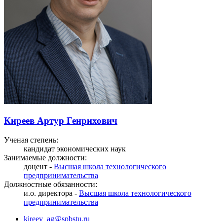
Киреев Артур Генрихович
Ученая степень:
кандидат экономических наук
Занимаемые должности:
доцент -
Высшая школа технологического
предпринимательства
Должностные обязанности:
и.о. директора -
Высшая школа технологического
предпринимательства
kireev_ag@spbstu.ru