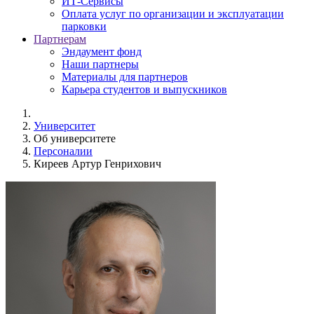
ИТ-Сервисы
Оплата услуг по организации и эксплуатации
парковки
Партнерам
Эндаумент фонд
Наши партнеры
Материалы для партнеров
Карьера студентов и выпускников
Университет
Об университете
Персоналии
Киреев Артур Генрихович