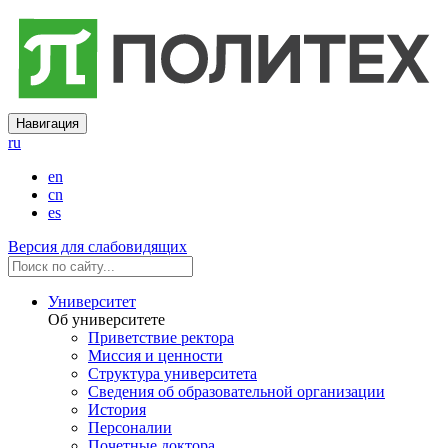
Навигация
ru
en
cn
es
Версия для слабовидящих
Университет
Об университете
Приветствие ректора
Миссия и ценности
Структура университета
Сведения об образовательной организации
История
Персоналии
Почетные доктора