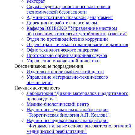
Ректорат
Служба аудита, финансового контроля и
экономической безопасности
Административно-правовой департамент
Дирекция по работе с персоналом
Кафедра ЮНЕСКО "Управление качеством
образования в интересах устойчивого развития"
Отдел по противодействию коррупции
Отдел стратегического планирования и развития
Офис технологического лидерства
Протокольно-организационная служба
Управление молодежной политики
Обеспечивающие подразделения
Издательско-полиграфический центр
Управление материально-технического
обеспечения
Научная деятельность
Лаборатория "Дизайн материалов и аддитивного
производства"
Медико-биологический центр
Научно-исследовательская лаборатория
"Теоретическая биология А.П. Козлова"
Научно-исследовательская лаборатория
"Фундаментальные основы высокотехнологичной
медицинской реабилитации"