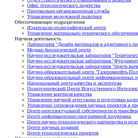
Офис технологического лидерства
Протокольно-организационная служба
Управление молодежной политики
Обеспечивающие подразделения
Издательско-полиграфический центр
Управление материально-технического обеспечения
Научная деятельность
Лаборатория "Дизайн материалов и аддитивного пр
Медико-биологический центр
Научно-исследовательская лаборатория "Теоретичес
Научно-исследовательская лаборатория "Фундамен
Научно-исследовательская лаборатория "Центр вы
Научно-образовательный центр "Газпромнефть-Пол
Научно-образовательный центр информационных те
Национальный центр качества и экспертизы
Политехнический Центр Искусственного Интеллек
Управление контроля качества
Управление научной аттестации и подготовки кад
Управление сопровождения научных проектов и п
Центр интеллектуальной собственности и трансфер
Центр информационно-программной поддержки
Центр научно-технологического партнерства и цел
Центр научных изданий
Центр технологических проектов