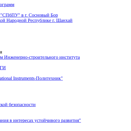
рограмм
 "СПбПУ" в г. Сосновый Бор
й Народной Республике г. Шанхай
я
м Инженерно-строительного института
 ГИ
ional Instruments-Политехник"
ской безопасности
ия в интересах устойчивого развития"