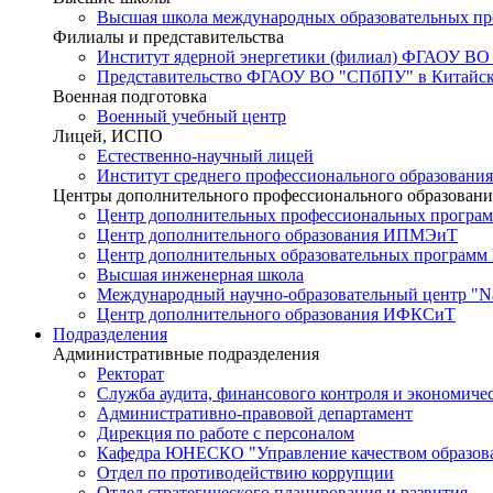
Высшая школа международных образовательных п
Филиалы и представительства
Институт ядерной энергетики (филиал) ФГАОУ ВО
Представительство ФГАОУ ВО "СПбПУ" в Китайско
Военная подготовка
Военный учебный центр
Лицей, ИСПО
Естественно-научный лицей
Институт среднего профессионального образования
Центры дополнительного профессионального образовани
Центр дополнительных профессиональных програм
Центр дополнительного образования ИПМЭиТ
Центр дополнительных образовательных программ
Высшая инженерная школа
Международный научно-образовательный центр "Nat
Центр дополнительного образования ИФКСиТ
Подразделения
Административные подразделения
Ректорат
Служба аудита, финансового контроля и экономиче
Административно-правовой департамент
Дирекция по работе с персоналом
Кафедра ЮНЕСКО "Управление качеством образован
Отдел по противодействию коррупции
Отдел стратегического планирования и развития