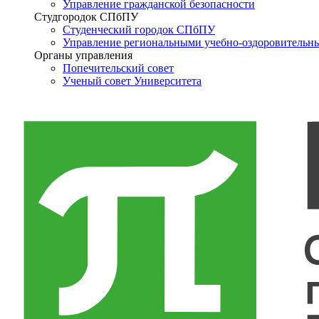
Управление гражданской безопасности
Студгородок СПбПУ
Студенческий городок СПбПУ
Управление региональными учебно-оздоровительн
Органы управления
Попечительский совет
Ученый совет Университета