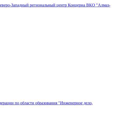
"Северо-Западный региональный центр Концерна ВКО "Алмаз-
ерации по области образования "Инженерное дело,