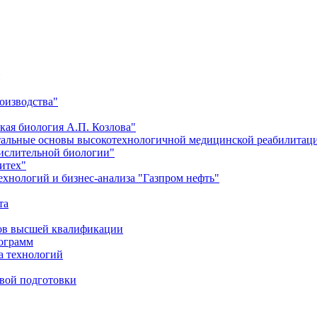
оизводства"
кая биология А.П. Козлова"
тальные основы высокотехнологичной медицинской реабилитац
числительной биологии"
итех"
хнологий и бизнес-анализа "Газпром нефть"
та
ров высшей квалификации
рограмм
а технологий
евой подготовки