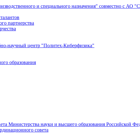
роизводственного и специального назначения" совместно с АО 
 талантов
ого партнерства
рчества
бно-научный центр "Политех-Киберфизика"
ого образования
ета Министерства науки и высшего образования Российской Фед
ординационного совета