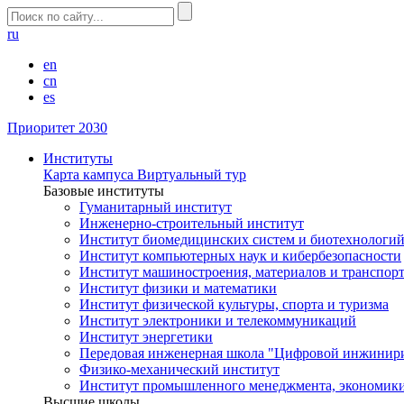
ru
en
cn
es
Приоритет 2030
Институты
Карта кампуса
Виртуальный тур
Базовые институты
Гуманитарный институт
Инженерно-строительный институт
Институт биомедицинских систем и биотехнологи
Институт компьютерных наук и кибербезопасности
Институт машиностроения, материалов и транспор
Институт физики и математики
Институт физической культуры, спорта и туризма
Институт электроники и телекоммуникаций
Институт энергетики
Передовая инженерная школа "Цифровой инжинир
Физико-механический институт
Институт промышленного менеджмента, экономики
Высшие школы