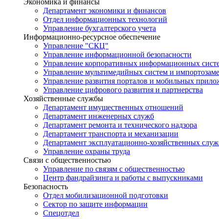
Экономика и финансы
Департамент экономики и финансов
Отдел информационных технологий
Управление бухгалтерского учета
Информационно-ресурсное обеспечение
Управление "СКЦ"
Управление информационной безопасности
Управление корпоративных информационных сист
Управление мультимедийных систем и импортозам
Управление развития порталов и мобильных прил
Управление цифрового развития и партнерства
Хозяйственные службы
Департамент имущественных отношений
Департамент инженерных служб
Департамент ремонта и технического надзора
Департамент транспорта и механизации
Департамент эксплуатационно-хозяйственных служ
Управление охраны труда
Связи с общественностью
Управление по связям с общественностью
Центр фандрайзинга и работы с выпускниками
Безопасность
Отдел мобилизационной подготовки
Сектор по защите информации
Спецотдел