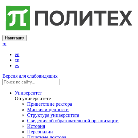
Навигация
ru
en
cn
es
Версия для слабовидящих
Университет
Об университете
Приветствие ректора
Миссия и ценности
Структура университета
Сведения об образовательной организации
История
Персоналии
Почетные доктора