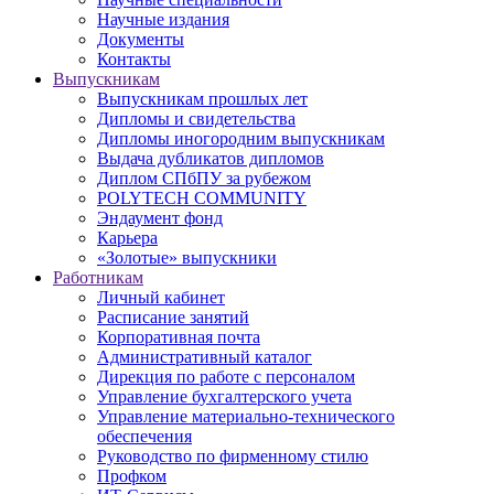
Научные издания
Документы
Контакты
Выпускникам
Выпускникам прошлых лет
Дипломы и свидетельства
Дипломы иногородним выпускникам
Выдача дубликатов дипломов
Диплом СПбПУ за рубежом
POLYTECH COMMUNITY
Эндаумент фонд
Карьера
«Золотые» выпускники
Работникам
Личный кабинет
Расписание занятий
Корпоративная почта
Административный каталог
Дирекция по работе с персоналом
Управление бухгалтерского учета
Управление материально-технического
обеспечения
Руководство по фирменному стилю
Профком