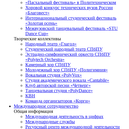
«Пасхальный фестиваль» в Политехническом
Хоровой конкурс технических вузов России
«Благовест»
Интернациональный студенческий фестиваль
«Золотая осень»
Межвузовский танцевальный фестиваль «STU
Dance Cup»
Творческие коллективы
Народный театр «Глагол»
Студенческий народный театр СПбПУ
Эстрадно-симфонический оркестр СПбПУ
«Polytech Orchestra»
Камерный хор СПбПУ
Молодежный хор СПбПУ «Полигимния»
Вокальная студия «PolyVox»
Студия академического вокала «Cantabile»
Клуб авторской песни «Четверг»
Танцевальная студия «PolyDance»
КВН
Команда организаторов «Корги»
Международное сотрудничество
Общая информация
Международная деятельность в цифрах
Международные службы
Ресурсный центр международной деятельности