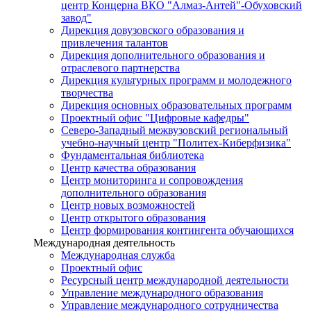
центр Концерна ВКО "Алмаз-Антей"-Обуховский
завод"
Дирекция довузовского образования и
привлечения талантов
Дирекция дополнительного образования и
отраслевого партнерства
Дирекция культурных программ и молодежного
творчества
Дирекция основных образовательных программ
Проектный офис "Цифровые кафедры"
Северо-Западный межвузовский региональный
учебно-научный центр "Политех-Киберфизика"
Фундаментальная библиотека
Центр качества образования
Центр мониторинга и сопровождения
дополнительного образования
Центр новых возможностей
Центр открытого образования
Центр формирования контингента обучающихся
Международная деятельность
Международная служба
Проектный офис
Ресурсный центр международной деятельности
Управление международного образования
Управление международного сотрудничества