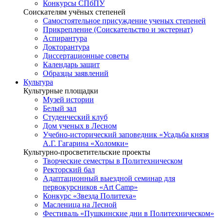
Конкурсы СПбПУ
Соискателям учёных степеней
Самостоятельное присуждение ученых степеней
Прикрепление (Соискательство и экстернат)
Аспирантура
Докторантура
Диссертационные советы
Календарь защит
Образцы заявлений
Культура
Культурные площадки
Музей истории
Белый зал
Студенческий клуб
Дом ученых в Лесном
Учебно-исторический заповедник «Усадьба князя
А.Г. Гагарина «Холомки»
Культурно-просветительские проекты
Творческие семестры в Политехническом
Ректорский бал
Адаптационный выездной семинар для
первокурсников «Art Camp»
Конкурс «Звезда Политеха»
Масленица на Лесной
Фестиваль «Пушкинские дни в Политехническом»