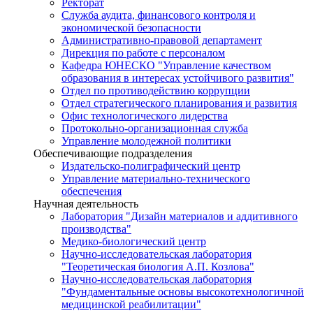
Ректорат
Служба аудита, финансового контроля и
экономической безопасности
Административно-правовой департамент
Дирекция по работе с персоналом
Кафедра ЮНЕСКО "Управление качеством
образования в интересах устойчивого развития"
Отдел по противодействию коррупции
Отдел стратегического планирования и развития
Офис технологического лидерства
Протокольно-организационная служба
Управление молодежной политики
Обеспечивающие подразделения
Издательско-полиграфический центр
Управление материально-технического
обеспечения
Научная деятельность
Лаборатория "Дизайн материалов и аддитивного
производства"
Медико-биологический центр
Научно-исследовательская лаборатория
"Теоретическая биология А.П. Козлова"
Научно-исследовательская лаборатория
"Фундаментальные основы высокотехнологичной
медицинской реабилитации"