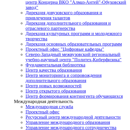
центр Концерна ВКО "Алмаз-Антей"-Обуховский
завод"
Дирекция довузовского образования и
привлечения талантов
Дирекция дополнительного образования и
отраслевого партнерства
Дирекция культурных программ и молодежного
творчества
Дирекция основных образовательных программ
Проектный офис "Цифровые кафедры"
Северо-Западный межвузовский региональный
учебно-научный центр "Политех-Киберфизика"
Фундаментальная библиотека
Центр качества образования
Центр мониторинга и сопровождения
дополнительного образования
Центр новых возможностей
Центр открытого образования
Центр формирования контингента обучающихся
Международная деятельность
Международная служба
Проектный офис
Ресурсный центр международной деятельности
Управление международного образования
Управление международного сотрудничества