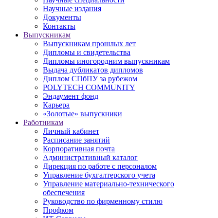
Научные издания
Документы
Контакты
Выпускникам
Выпускникам прошлых лет
Дипломы и свидетельства
Дипломы иногородним выпускникам
Выдача дубликатов дипломов
Диплом СПбПУ за рубежом
POLYTECH COMMUNITY
Эндаумент фонд
Карьера
«Золотые» выпускники
Работникам
Личный кабинет
Расписание занятий
Корпоративная почта
Административный каталог
Дирекция по работе с персоналом
Управление бухгалтерского учета
Управление материально-технического
обеспечения
Руководство по фирменному стилю
Профком