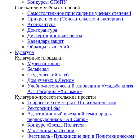
Конкурсы СПбПУ
Соискателям учёных степеней
Самостоятельное присуждение ученых степеней
Прикрепление (Соискательство и экстернат)
Аспирантура
Докторантура
Диссертационные советы
Календарь защит
Образцы заявлений
Культура
Культурные площадки
Музей истории
Белый зал
Студенческий клуб
Дом ученых в Лесном
Учебно-исторический заповедник «Усадьба князя
А.Г. Гагарина «Холомки»
Культурно-просветительские проекты
Творческие семестры в Политехническом
Ректорский бал
Адаптационный выездной семинар для
первокурсников «Art Camp»
Конкурс «Звезда Политеха»
Масленица на Лесной
Фестиваль «Пушкинские дни в Политехническом»