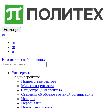
Навигация
ru
en
cn
es
Версия для слабовидящих
Университет
Об университете
Приветствие ректора
Миссия и ценности
Структура университета
Сведения об образовательной организации
История
Персоналии
Почетные доктора