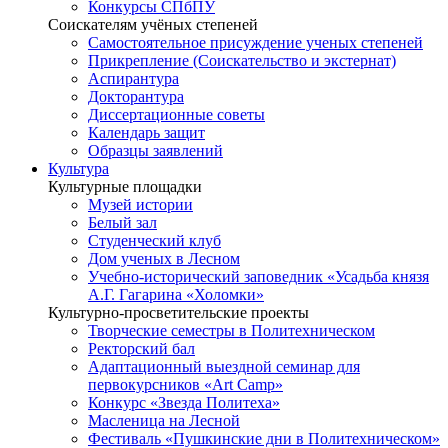
Конкурсы СПбПУ
Соискателям учёных степеней
Самостоятельное присуждение ученых степеней
Прикрепление (Соискательство и экстернат)
Аспирантура
Докторантура
Диссертационные советы
Календарь защит
Образцы заявлений
Культура
Культурные площадки
Музей истории
Белый зал
Студенческий клуб
Дом ученых в Лесном
Учебно-исторический заповедник «Усадьба князя
А.Г. Гагарина «Холомки»
Культурно-просветительские проекты
Творческие семестры в Политехническом
Ректорский бал
Адаптационный выездной семинар для
первокурсников «Art Camp»
Конкурс «Звезда Политеха»
Масленица на Лесной
Фестиваль «Пушкинские дни в Политехническом»