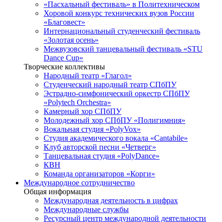
«Пасхальный фестиваль» в Политехническом
Хоровой конкурс технических вузов России
«Благовест»
Интернациональный студенческий фестиваль
«Золотая осень»
Межвузовский танцевальный фестиваль «STU
Dance Cup»
Творческие коллективы
Народный театр «Глагол»
Студенческий народный театр СПбПУ
Эстрадно-симфонический оркестр СПбПУ
«Polytech Orchestra»
Камерный хор СПбПУ
Молодежный хор СПбПУ «Полигимния»
Вокальная студия «PolyVox»
Студия академического вокала «Cantabile»
Клуб авторской песни «Четверг»
Танцевальная студия «PolyDance»
КВН
Команда организаторов «Корги»
Международное сотрудничество
Общая информация
Международная деятельность в цифрах
Международные службы
Ресурсный центр международной деятельности