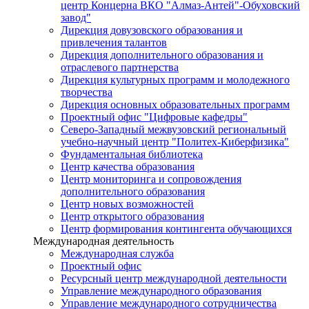
центр Концерна ВКО "Алмаз-Антей"-Обуховский
завод"
Дирекция довузовского образования и
привлечения талантов
Дирекция дополнительного образования и
отраслевого партнерства
Дирекция культурных программ и молодежного
творчества
Дирекция основных образовательных программ
Проектный офис "Цифровые кафедры"
Северо-Западный межвузовский региональный
учебно-научный центр "Политех-Киберфизика"
Фундаментальная библиотека
Центр качества образования
Центр мониторинга и сопровождения
дополнительного образования
Центр новых возможностей
Центр открытого образования
Центр формирования контингента обучающихся
Международная деятельность
Международная служба
Проектный офис
Ресурсный центр международной деятельности
Управление международного образования
Управление международного сотрудничества