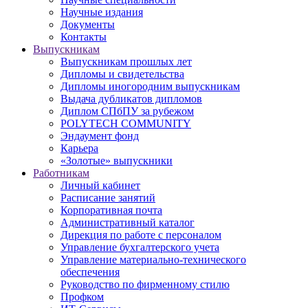
Научные издания
Документы
Контакты
Выпускникам
Выпускникам прошлых лет
Дипломы и свидетельства
Дипломы иногородним выпускникам
Выдача дубликатов дипломов
Диплом СПбПУ за рубежом
POLYTECH COMMUNITY
Эндаумент фонд
Карьера
«Золотые» выпускники
Работникам
Личный кабинет
Расписание занятий
Корпоративная почта
Административный каталог
Дирекция по работе с персоналом
Управление бухгалтерского учета
Управление материально-технического
обеспечения
Руководство по фирменному стилю
Профком