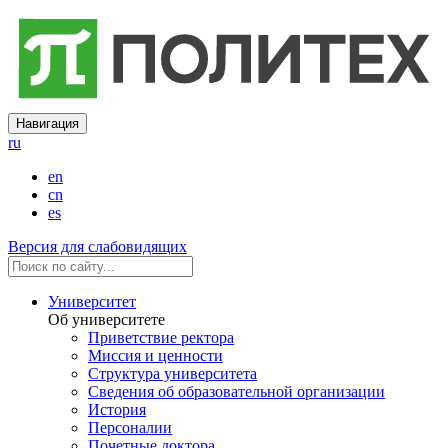
Навигация
ru
en
cn
es
Версия для слабовидящих
Университет
Об университете
Приветствие ректора
Миссия и ценности
Структура университета
Сведения об образовательной организации
История
Персоналии
Почетные доктора