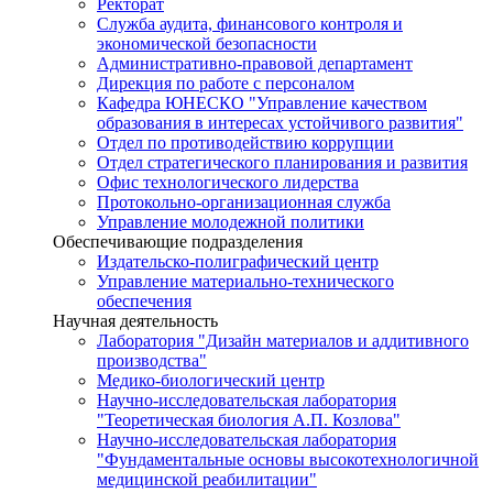
Ректорат
Служба аудита, финансового контроля и
экономической безопасности
Административно-правовой департамент
Дирекция по работе с персоналом
Кафедра ЮНЕСКО "Управление качеством
образования в интересах устойчивого развития"
Отдел по противодействию коррупции
Отдел стратегического планирования и развития
Офис технологического лидерства
Протокольно-организационная служба
Управление молодежной политики
Обеспечивающие подразделения
Издательско-полиграфический центр
Управление материально-технического
обеспечения
Научная деятельность
Лаборатория "Дизайн материалов и аддитивного
производства"
Медико-биологический центр
Научно-исследовательская лаборатория
"Теоретическая биология А.П. Козлова"
Научно-исследовательская лаборатория
"Фундаментальные основы высокотехнологичной
медицинской реабилитации"