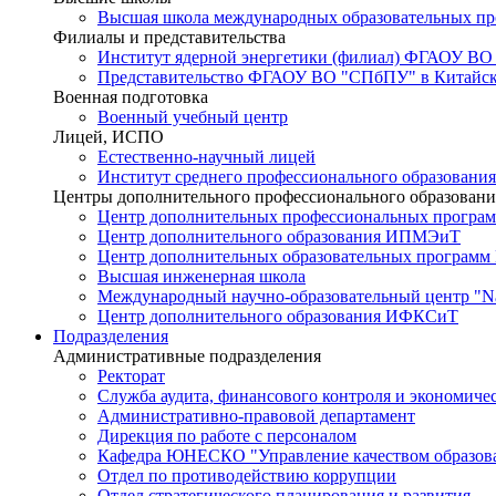
Высшая школа международных образовательных п
Филиалы и представительства
Институт ядерной энергетики (филиал) ФГАОУ ВО
Представительство ФГАОУ ВО "СПбПУ" в Китайско
Военная подготовка
Военный учебный центр
Лицей, ИСПО
Естественно-научный лицей
Институт среднего профессионального образования
Центры дополнительного профессионального образовани
Центр дополнительных профессиональных програм
Центр дополнительного образования ИПМЭиТ
Центр дополнительных образовательных программ
Высшая инженерная школа
Международный научно-образовательный центр "Nat
Центр дополнительного образования ИФКСиТ
Подразделения
Административные подразделения
Ректорат
Служба аудита, финансового контроля и экономиче
Административно-правовой департамент
Дирекция по работе с персоналом
Кафедра ЮНЕСКО "Управление качеством образован
Отдел по противодействию коррупции
Отдел стратегического планирования и развития