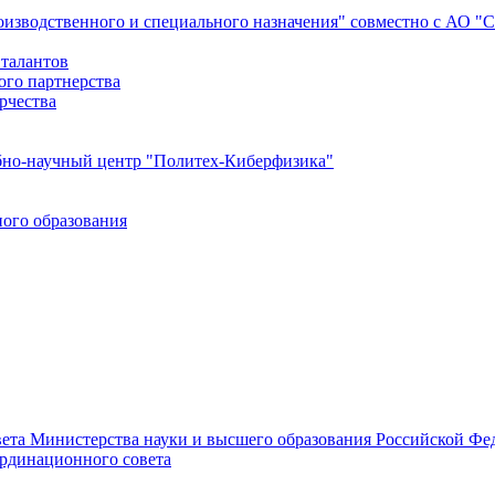
роизводственного и специального назначения" совместно с АО 
 талантов
ого партнерства
рчества
бно-научный центр "Политех-Киберфизика"
ого образования
ета Министерства науки и высшего образования Российской Фед
ординационного совета