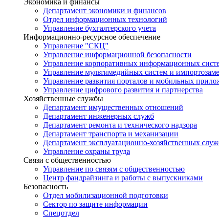
Экономика и финансы
Департамент экономики и финансов
Отдел информационных технологий
Управление бухгалтерского учета
Информационно-ресурсное обеспечение
Управление "СКЦ"
Управление информационной безопасности
Управление корпоративных информационных сист
Управление мультимедийных систем и импортозам
Управление развития порталов и мобильных прил
Управление цифрового развития и партнерства
Хозяйственные службы
Департамент имущественных отношений
Департамент инженерных служб
Департамент ремонта и технического надзора
Департамент транспорта и механизации
Департамент эксплуатационно-хозяйственных служ
Управление охраны труда
Связи с общественностью
Управление по связям с общественностью
Центр фандрайзинга и работы с выпускниками
Безопасность
Отдел мобилизационной подготовки
Сектор по защите информации
Спецотдел