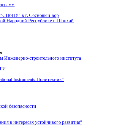
рограмм
 "СПбПУ" в г. Сосновый Бор
й Народной Республике г. Шанхай
я
м Инженерно-строительного института
 ГИ
ional Instruments-Политехник"
ской безопасности
ия в интересах устойчивого развития"