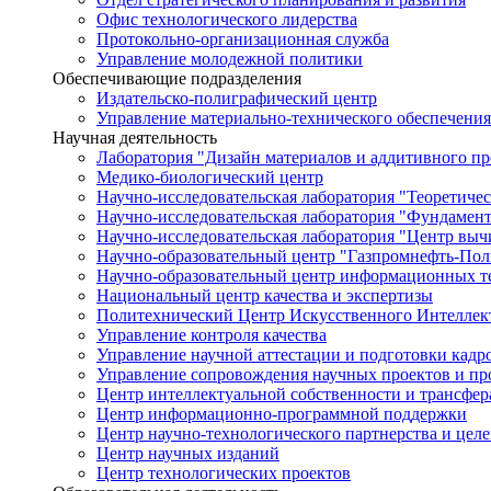
Офис технологического лидерства
Протокольно-организационная служба
Управление молодежной политики
Обеспечивающие подразделения
Издательско-полиграфический центр
Управление материально-технического обеспечения
Научная деятельность
Лаборатория "Дизайн материалов и аддитивного пр
Медико-биологический центр
Научно-исследовательская лаборатория "Теоретичес
Научно-исследовательская лаборатория "Фундамен
Научно-исследовательская лаборатория "Центр вы
Научно-образовательный центр "Газпромнефть-Пол
Научно-образовательный центр информационных те
Национальный центр качества и экспертизы
Политехнический Центр Искусственного Интеллек
Управление контроля качества
Управление научной аттестации и подготовки кад
Управление сопровождения научных проектов и п
Центр интеллектуальной собственности и трансфер
Центр информационно-программной поддержки
Центр научно-технологического партнерства и цел
Центр научных изданий
Центр технологических проектов