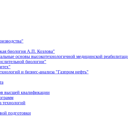
оизводства"
кая биология А.П. Козлова"
тальные основы высокотехнологичной медицинской реабилитац
числительной биологии"
итех"
хнологий и бизнес-анализа "Газпром нефть"
та
ров высшей квалификации
рограмм
а технологий
евой подготовки