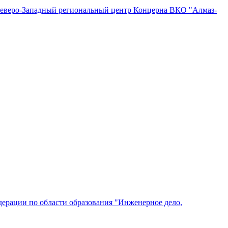
"Северо-Западный региональный центр Концерна ВКО "Алмаз-
ерации по области образования "Инженерное дело,