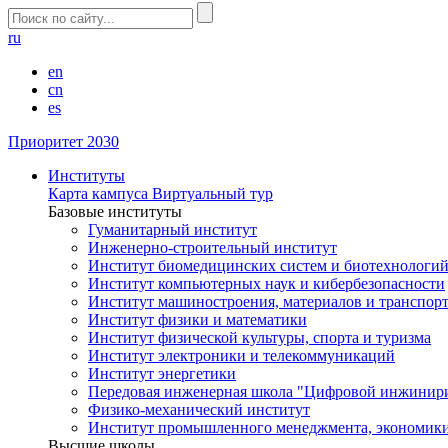
ru
en
cn
es
Приоритет 2030
Институты
Карта кампуса
Виртуальный тур
Базовые институты
Гуманитарный институт
Инженерно-строительный институт
Институт биомедицинских систем и биотехнологи
Институт компьютерных наук и кибербезопасности
Институт машиностроения, материалов и транспор
Институт физики и математики
Институт физической культуры, спорта и туризма
Институт электроники и телекоммуникаций
Институт энергетики
Передовая инженерная школа "Цифровой инжинир
Физико-механический институт
Институт промышленного менеджмента, экономики
Высшие школы