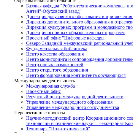
Образовательная деятельность
Базовая кафедра "Робототехнические комплексы п
Антей"-Обуховский завод"
Дирекция довузовского образования и привлечения
Дирекция дополнительного образования и отраслев
Дирекция культурных программ и молодежного тво
Дирекция основных образовательных программ
Проектный офис "Цифровые кафедры"
Северо-Западный межвузовский региональный уче
Фундаментальная библиотека
Центр качества образования
Центр мониторинга и сопровождения дополнительн
Центр новых возможностей
Центр открытого образования
Центр формирования контингента обучающихся
Международная деятельность
Международная служба
Проектный офис
Ресурсный центр международной деятельности
Управление международного образования
Управление международного сотрудничества
Перспективные проекты
Научно-методический центр Координационного сов
технологии и технические науки" - секретариат Ко
Технопарк "Политехнический"