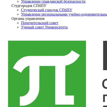
Управление гражданской безопасности
Студгородок СПбПУ
Студенческий городок СПбПУ
Управление региональными учебно-оздоровительн
Органы управления
Попечительский совет
Ученый совет Университета