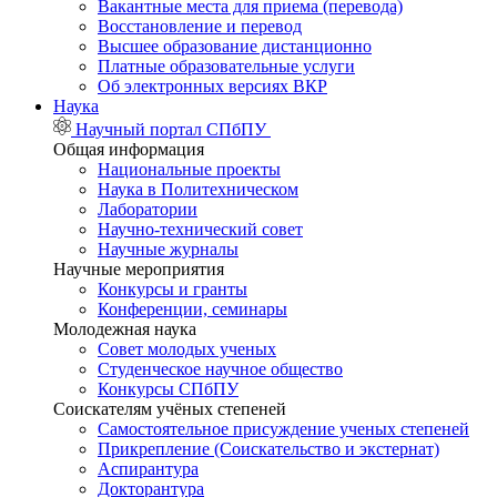
Вакантные места для приема (перевода)
Восстановление и перевод
Высшее образование дистанционно
Платные образовательные услуги
Об электронных версиях ВКР
Наука
Научный портал СПбПУ
Общая информация
Национальные проекты
Наука в Политехническом
Лаборатории
Научно-технический совет
Научные журналы
Научные мероприятия
Конкурсы и гранты
Конференции, семинары
Молодежная наука
Совет молодых ученых
Студенческое научное общество
Конкурсы СПбПУ
Соискателям учёных степеней
Самостоятельное присуждение ученых степеней
Прикрепление (Соискательство и экстернат)
Аспирантура
Докторантура