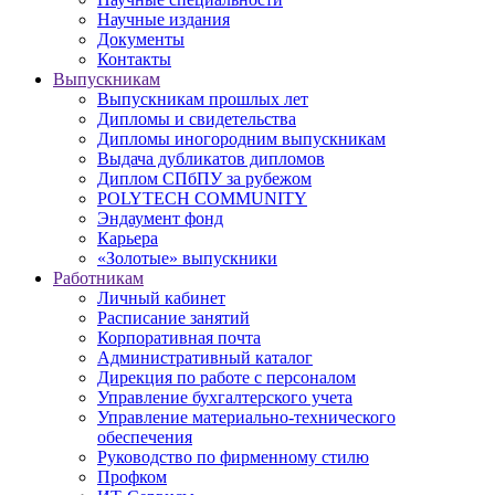
Научные издания
Документы
Контакты
Выпускникам
Выпускникам прошлых лет
Дипломы и свидетельства
Дипломы иногородним выпускникам
Выдача дубликатов дипломов
Диплом СПбПУ за рубежом
POLYTECH COMMUNITY
Эндаумент фонд
Карьера
«Золотые» выпускники
Работникам
Личный кабинет
Расписание занятий
Корпоративная почта
Административный каталог
Дирекция по работе с персоналом
Управление бухгалтерского учета
Управление материально-технического
обеспечения
Руководство по фирменному стилю
Профком