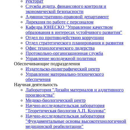
Ректорат
Служба аудита, финансового контроля и
экономической безопасности
Административно-правовой департамент
Дирекция по работе с персоналом
Кафедра ЮНЕСКО "Управление качеством
образования в интересах устойчивого развития"
Отдел по противодействию коррупции
Отдел стратегического планирования и развития
Офис технологического лидерства
Протокольно-организационная служба
Управление молодежной политики
Обеспечивающие подразделения
Издательско-полиграфический центр
Управление материально-технического
обеспечения
Научная деятельность
Лаборатория "Дизайн материалов и аддитивного
производства"
Медико-биологический центр
Научно-исследовательская лаборатория
"Теоретическая биология А.П. Козлова"
Научно-исследовательская лаборатория
"Фундаментальные основы высокотехнологичной
медицинской реабилитации"