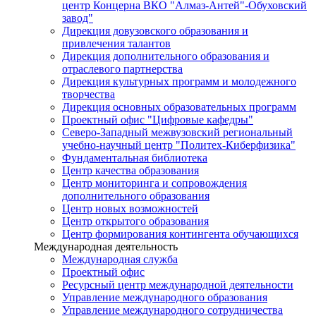
центр Концерна ВКО "Алмаз-Антей"-Обуховский
завод"
Дирекция довузовского образования и
привлечения талантов
Дирекция дополнительного образования и
отраслевого партнерства
Дирекция культурных программ и молодежного
творчества
Дирекция основных образовательных программ
Проектный офис "Цифровые кафедры"
Северо-Западный межвузовский региональный
учебно-научный центр "Политех-Киберфизика"
Фундаментальная библиотека
Центр качества образования
Центр мониторинга и сопровождения
дополнительного образования
Центр новых возможностей
Центр открытого образования
Центр формирования контингента обучающихся
Международная деятельность
Международная служба
Проектный офис
Ресурсный центр международной деятельности
Управление международного образования
Управление международного сотрудничества