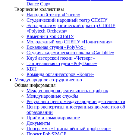
Dance Cup»
Творческие коллективы
Народный театр «Глагол»
Студенческий народный театр СПбПУ
Эстрадно-симфонический оркестр СПбПУ
«Polytech Orchestra»
Камерный хор СПбПУ
Молодежный хор СПбПУ «Полигимния»
Вокальная студия «PolyVox»
Студия академического вокала «Cantabile»
Клуб авторской песни «Четверг»
Танцевальная студия «PolyDance»
КВН
Команда организаторов «Корги»
Международное сотрудничество
Общая информация
Международная деятельность в цифрах
Международные службы
Ресурсный центр международной деятельности
Центр экспертизы иностранных документов об
образовании
Приём и командирование
Документы
Программа «Приглашённый профессор»
Проект PolySPACE