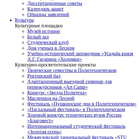
Диссертационные советы
Календарь защит
Образцы заявлений
Культура
Культурные площадки
Музей истории
Белый зал
Студенческий клуб
Дом ученых в Лесном
Учебно-исторический заповедник «Усадьба князя
А.Г. Гагарина «Холомки»
Культурно-просветительские проекты
Творческие семестры в Политехническом
Ректорский бал
Адаптационный выездной семинар для
первокурсников «Art Camp»
Конкурс «Звезда Политеха»
Масленица на Лесной
Фестиваль «Пушкинские дни в Политехническом»
«Пасхальный фестиваль» в Политехническом
Хоровой конкурс технических вузов России
«Благовест»
Интернациональный студенческий фестиваль
«Золотая осень»
Межвузовский танцевальный фестиваль «STU