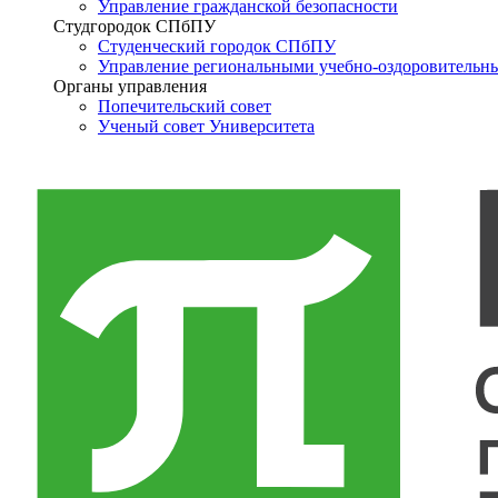
Управление гражданской безопасности
Студгородок СПбПУ
Студенческий городок СПбПУ
Управление региональными учебно-оздоровительн
Органы управления
Попечительский совет
Ученый совет Университета