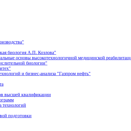
оизводства"
кая биология А.П. Козлова"
тальные основы высокотехнологичной медицинской реабилитац
числительной биологии"
итех"
хнологий и бизнес-анализа "Газпром нефть"
та
ров высшей квалификации
рограмм
а технологий
евой подготовки