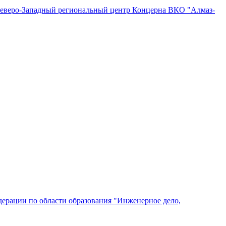
"Северо-Западный региональный центр Концерна ВКО "Алмаз-
ерации по области образования "Инженерное дело,