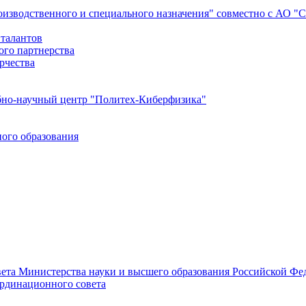
роизводственного и специального назначения" совместно с АО 
 талантов
ого партнерства
рчества
бно-научный центр "Политех-Киберфизика"
ого образования
ета Министерства науки и высшего образования Российской Фед
ординационного совета