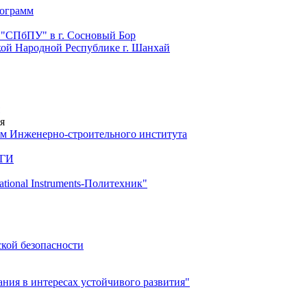
рограмм
 "СПбПУ" в г. Сосновый Бор
й Народной Республике г. Шанхай
я
м Инженерно-строительного института
 ГИ
ional Instruments-Политехник"
ской безопасности
ия в интересах устойчивого развития"