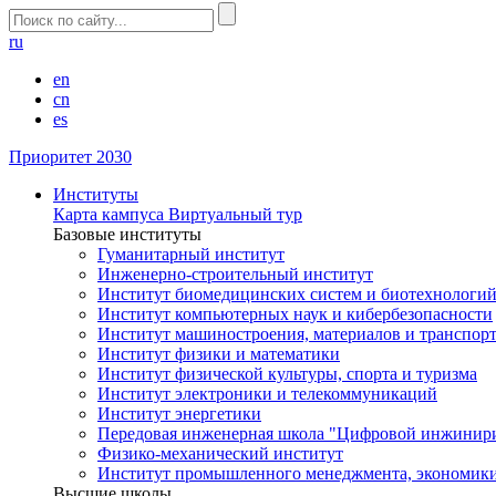
ru
en
cn
es
Приоритет 2030
Институты
Карта кампуса
Виртуальный тур
Базовые институты
Гуманитарный институт
Инженерно-строительный институт
Институт биомедицинских систем и биотехнологи
Институт компьютерных наук и кибербезопасности
Институт машиностроения, материалов и транспор
Институт физики и математики
Институт физической культуры, спорта и туризма
Институт электроники и телекоммуникаций
Институт энергетики
Передовая инженерная школа "Цифровой инжинир
Физико-механический институт
Институт промышленного менеджмента, экономики
Высшие школы