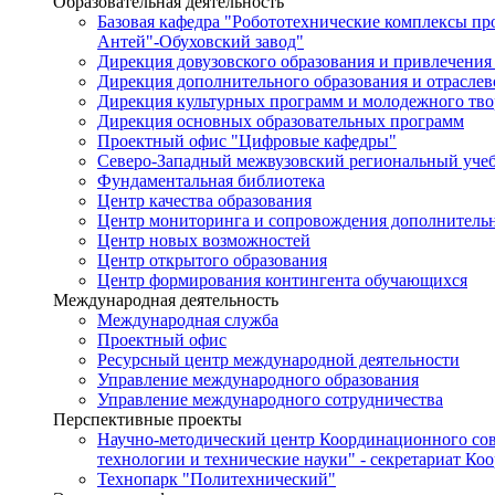
Образовательная деятельность
Базовая кафедра "Робототехнические комплексы п
Антей"-Обуховский завод"
Дирекция довузовского образования и привлечения
Дирекция дополнительного образования и отраслев
Дирекция культурных программ и молодежного тво
Дирекция основных образовательных программ
Проектный офис "Цифровые кафедры"
Северо-Западный межвузовский региональный уче
Фундаментальная библиотека
Центр качества образования
Центр мониторинга и сопровождения дополнительн
Центр новых возможностей
Центр открытого образования
Центр формирования контингента обучающихся
Международная деятельность
Международная служба
Проектный офис
Ресурсный центр международной деятельности
Управление международного образования
Управление международного сотрудничества
Перспективные проекты
Научно-методический центр Координационного сов
технологии и технические науки" - секретариат Ко
Технопарк "Политехнический"