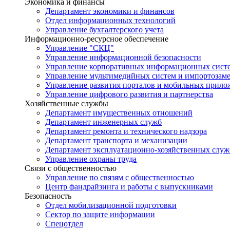
Экономика и финансы
Департамент экономики и финансов
Отдел информационных технологий
Управление бухгалтерского учета
Информационно-ресурсное обеспечение
Управление "СКЦ"
Управление информационной безопасности
Управление корпоративных информационных сист
Управление мультимедийных систем и импортозам
Управление развития порталов и мобильных прил
Управление цифрового развития и партнерства
Хозяйственные службы
Департамент имущественных отношений
Департамент инженерных служб
Департамент ремонта и технического надзора
Департамент транспорта и механизации
Департамент эксплуатационно-хозяйственных служ
Управление охраны труда
Связи с общественностью
Управление по связям с общественностью
Центр фандрайзинга и работы с выпускниками
Безопасность
Отдел мобилизационной подготовки
Сектор по защите информации
Спецотдел