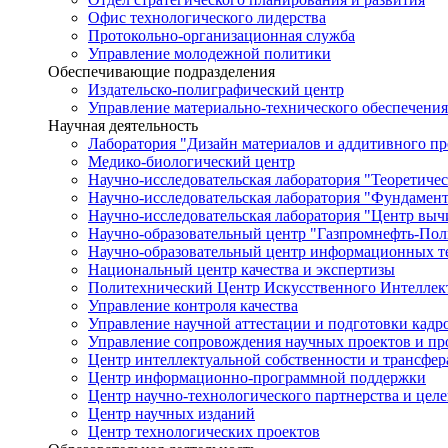
Офис технологического лидерства
Протокольно-организационная служба
Управление молодежной политики
Обеспечивающие подразделения
Издательско-полиграфический центр
Управление материально-технического обеспечения
Научная деятельность
Лаборатория "Дизайн материалов и аддитивного пр
Медико-биологический центр
Научно-исследовательская лаборатория "Теоретичес
Научно-исследовательская лаборатория "Фундамен
Научно-исследовательская лаборатория "Центр вы
Научно-образовательный центр "Газпромнефть-Пол
Научно-образовательный центр информационных те
Национальный центр качества и экспертизы
Политехнический Центр Искусственного Интеллек
Управление контроля качества
Управление научной аттестации и подготовки кад
Управление сопровождения научных проектов и п
Центр интеллектуальной собственности и трансфер
Центр информационно-программной поддержки
Центр научно-технологического партнерства и цел
Центр научных изданий
Центр технологических проектов