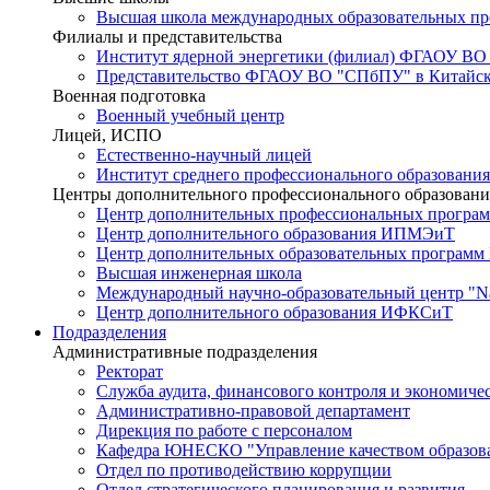
Высшая школа международных образовательных п
Филиалы и представительства
Институт ядерной энергетики (филиал) ФГАОУ ВО
Представительство ФГАОУ ВО "СПбПУ" в Китайско
Военная подготовка
Военный учебный центр
Лицей, ИСПО
Естественно-научный лицей
Институт среднего профессионального образования
Центры дополнительного профессионального образовани
Центр дополнительных профессиональных програм
Центр дополнительного образования ИПМЭиТ
Центр дополнительных образовательных программ
Высшая инженерная школа
Международный научно-образовательный центр "Nat
Центр дополнительного образования ИФКСиТ
Подразделения
Административные подразделения
Ректорат
Служба аудита, финансового контроля и экономиче
Административно-правовой департамент
Дирекция по работе с персоналом
Кафедра ЮНЕСКО "Управление качеством образован
Отдел по противодействию коррупции
Отдел стратегического планирования и развития