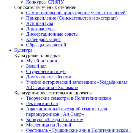
Конкурсы СПбПУ
Соискателям учёных степеней
Самостоятельное присуждение ученых степеней
Прикрепление (Соискательство и экстернат)
Аспирантура
Докторантура
Диссертационные советы
Календарь защит
Образцы заявлений
Культура
Культурные площадки
Музей истории
Белый зал
Студенческий клуб
Дом ученых в Лесном
Учебно-исторический заповедник «Усадьба князя
А.Г. Гагарина «Холомки»
Культурно-просветительские проекты
Творческие семестры в Политехническом
Ректорский бал
Адаптационный выездной семинар для
первокурсников «Art Camp»
Конкурс «Звезда Политеха»
Масленица на Лесной
Фестиваль «Пушкинские дни в Политехническом»