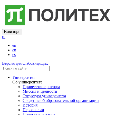
Навигация
ru
en
cn
es
Версия для слабовидящих
Университет
Об университете
Приветствие ректора
Миссия и ценности
Структура университета
Сведения об образовательной организации
История
Персоналии
Почетные доктора