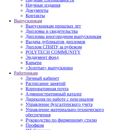
Научные издания
Документы
Контакты
Выпускникам
Выпускникам прошлых лет
Дипломы и свидетельства
Дипломы иногородним выпускникам
Выдача дубликатов дипломов
Диплом СПбПУ за рубежом
POLYTECH COMMUNITY
Эндаумент фонд
Карьера
«Золотые» выпускники
Работникам
Личный кабинет
Расписание занятий
Корпоративная почта
Административный каталог
Дирекция по работе с персоналом
Управление бухгалтерского учета
Управление материально-технического
обеспечения
Руководство по фирменному стилю
Профком