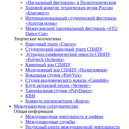
«Пасхальный фестиваль» в Политехническом
Хоровой конкурс технических вузов России
«Благовест»
Интернациональный студенческий фестиваль
«Золотая осень»
Межвузовский танцевальный фестиваль «STU
Dance Cup»
Творческие коллективы
Народный театр «Глагол»
Студенческий народный театр СПбПУ
Эстрадно-симфонический оркестр СПбПУ
«Polytech Orchestra»
Камерный хор СПбПУ
Молодежный хор СПбПУ «Полигимния»
Вокальная студия «PolyVox»
Студия академического вокала «Cantabile»
Клуб авторской песни «Четверг»
Танцевальная студия «PolyDance»
КВН
Команда организаторов «Корги»
Международное сотрудничество
Общая информация
Международная деятельность в цифрах
Международные службы
Ресурсный центр международной деятельности