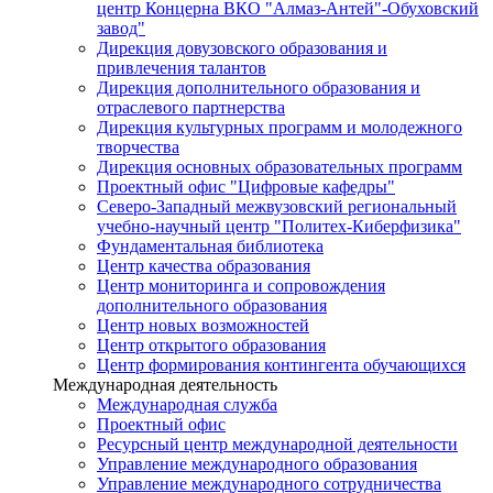
центр Концерна ВКО "Алмаз-Антей"-Обуховский
завод"
Дирекция довузовского образования и
привлечения талантов
Дирекция дополнительного образования и
отраслевого партнерства
Дирекция культурных программ и молодежного
творчества
Дирекция основных образовательных программ
Проектный офис "Цифровые кафедры"
Северо-Западный межвузовский региональный
учебно-научный центр "Политех-Киберфизика"
Фундаментальная библиотека
Центр качества образования
Центр мониторинга и сопровождения
дополнительного образования
Центр новых возможностей
Центр открытого образования
Центр формирования контингента обучающихся
Международная деятельность
Международная служба
Проектный офис
Ресурсный центр международной деятельности
Управление международного образования
Управление международного сотрудничества