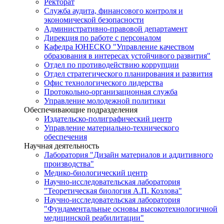
Ректорат
Служба аудита, финансового контроля и
экономической безопасности
Административно-правовой департамент
Дирекция по работе с персоналом
Кафедра ЮНЕСКО "Управление качеством
образования в интересах устойчивого развития"
Отдел по противодействию коррупции
Отдел стратегического планирования и развития
Офис технологического лидерства
Протокольно-организационная служба
Управление молодежной политики
Обеспечивающие подразделения
Издательско-полиграфический центр
Управление материально-технического
обеспечения
Научная деятельность
Лаборатория "Дизайн материалов и аддитивного
производства"
Медико-биологический центр
Научно-исследовательская лаборатория
"Теоретическая биология А.П. Козлова"
Научно-исследовательская лаборатория
"Фундаментальные основы высокотехнологичной
медицинской реабилитации"