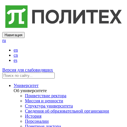
Навигация
ru
en
cn
es
Версия для слабовидящих
Университет
Об университете
Приветствие ректора
Миссия и ценности
Структура университета
Сведения об образовательной организации
История
Персоналии
Почетные доктора