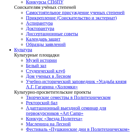
Конкурсы СПбПУ
Соискателям учёных степеней
Самостоятельное присуждение ученых степеней
Прикрепление (Соискательство и экстернат)
Аспирантура
Докторантура
Диссертационные советы
Календарь защит
Образцы заявлений
Культура
Культурные площадки
Музей истории
Белый зал
Студенческий клуб
Дом ученых в Лесном
Учебно-исторический заповедник «Усадьба князя
А.Г. Гагарина «Холомки»
Культурно-просветительские проекты
Творческие семестры в Политехническом
Ректорский бал
Адаптационный выездной семинар для
первокурсников «Art Camp»
Конкурс «Звезда Политеха»
Масленица на Лесной
Фестиваль «Пушкинские дни в Политехническом»