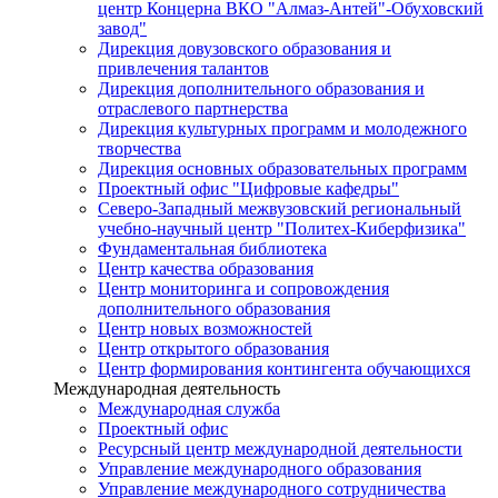
центр Концерна ВКО "Алмаз-Антей"-Обуховский
завод"
Дирекция довузовского образования и
привлечения талантов
Дирекция дополнительного образования и
отраслевого партнерства
Дирекция культурных программ и молодежного
творчества
Дирекция основных образовательных программ
Проектный офис "Цифровые кафедры"
Северо-Западный межвузовский региональный
учебно-научный центр "Политех-Киберфизика"
Фундаментальная библиотека
Центр качества образования
Центр мониторинга и сопровождения
дополнительного образования
Центр новых возможностей
Центр открытого образования
Центр формирования контингента обучающихся
Международная деятельность
Международная служба
Проектный офис
Ресурсный центр международной деятельности
Управление международного образования
Управление международного сотрудничества