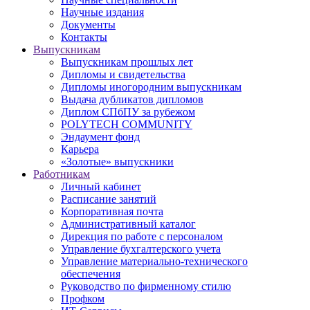
Научные издания
Документы
Контакты
Выпускникам
Выпускникам прошлых лет
Дипломы и свидетельства
Дипломы иногородним выпускникам
Выдача дубликатов дипломов
Диплом СПбПУ за рубежом
POLYTECH COMMUNITY
Эндаумент фонд
Карьера
«Золотые» выпускники
Работникам
Личный кабинет
Расписание занятий
Корпоративная почта
Административный каталог
Дирекция по работе с персоналом
Управление бухгалтерского учета
Управление материально-технического
обеспечения
Руководство по фирменному стилю
Профком