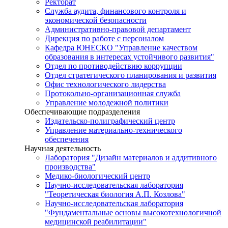
Ректорат
Служба аудита, финансового контроля и
экономической безопасности
Административно-правовой департамент
Дирекция по работе с персоналом
Кафедра ЮНЕСКО "Управление качеством
образования в интересах устойчивого развития"
Отдел по противодействию коррупции
Отдел стратегического планирования и развития
Офис технологического лидерства
Протокольно-организационная служба
Управление молодежной политики
Обеспечивающие подразделения
Издательско-полиграфический центр
Управление материально-технического
обеспечения
Научная деятельность
Лаборатория "Дизайн материалов и аддитивного
производства"
Медико-биологический центр
Научно-исследовательская лаборатория
"Теоретическая биология А.П. Козлова"
Научно-исследовательская лаборатория
"Фундаментальные основы высокотехнологичной
медицинской реабилитации"