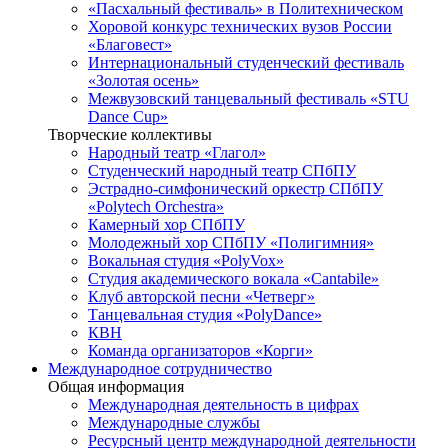
«Пасхальный фестиваль» в Политехническом
Хоровой конкурс технических вузов России
«Благовест»
Интернациональный студенческий фестиваль
«Золотая осень»
Межвузовский танцевальный фестиваль «STU
Dance Cup»
Творческие коллективы
Народный театр «Глагол»
Студенческий народный театр СПбПУ
Эстрадно-симфонический оркестр СПбПУ
«Polytech Orchestra»
Камерный хор СПбПУ
Молодежный хор СПбПУ «Полигимния»
Вокальная студия «PolyVox»
Студия академического вокала «Cantabile»
Клуб авторской песни «Четверг»
Танцевальная студия «PolyDance»
КВН
Команда организаторов «Корги»
Международное сотрудничество
Общая информация
Международная деятельность в цифрах
Международные службы
Ресурсный центр международной деятельности