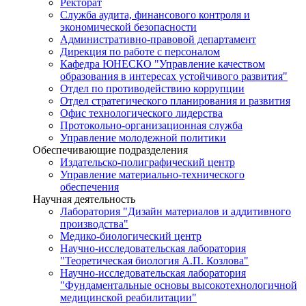
Ректорат
Служба аудита, финансового контроля и
экономической безопасности
Административно-правовой департамент
Дирекция по работе с персоналом
Кафедра ЮНЕСКО "Управление качеством
образования в интересах устойчивого развития"
Отдел по противодействию коррупции
Отдел стратегического планирования и развития
Офис технологического лидерства
Протокольно-организационная служба
Управление молодежной политики
Обеспечивающие подразделения
Издательско-полиграфический центр
Управление материально-технического
обеспечения
Научная деятельность
Лаборатория "Дизайн материалов и аддитивного
производства"
Медико-биологический центр
Научно-исследовательская лаборатория
"Теоретическая биология А.П. Козлова"
Научно-исследовательская лаборатория
"Фундаментальные основы высокотехнологичной
медицинской реабилитации"