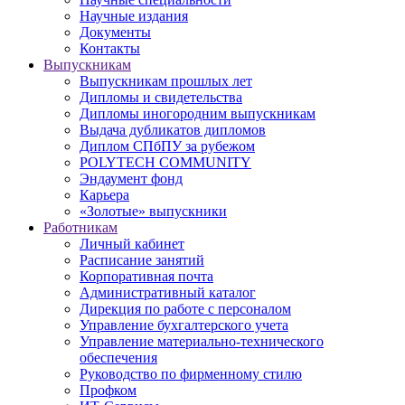
Научные издания
Документы
Контакты
Выпускникам
Выпускникам прошлых лет
Дипломы и свидетельства
Дипломы иногородним выпускникам
Выдача дубликатов дипломов
Диплом СПбПУ за рубежом
POLYTECH COMMUNITY
Эндаумент фонд
Карьера
«Золотые» выпускники
Работникам
Личный кабинет
Расписание занятий
Корпоративная почта
Административный каталог
Дирекция по работе с персоналом
Управление бухгалтерского учета
Управление материально-технического
обеспечения
Руководство по фирменному стилю
Профком