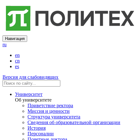
Навигация
ru
en
cn
es
Версия для слабовидящих
Университет
Об университете
Приветствие ректора
Миссия и ценности
Структура университета
Сведения об образовательной организации
История
Персоналии
Почетные доктора