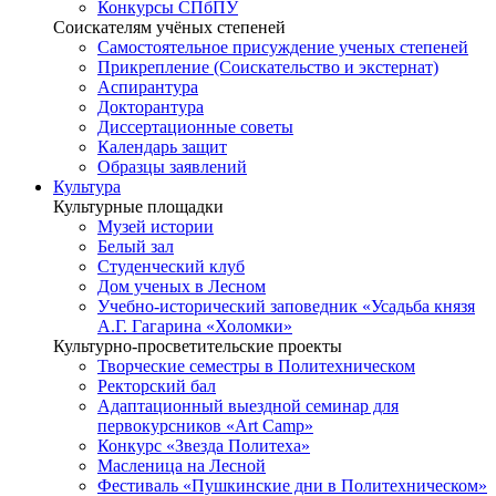
Конкурсы СПбПУ
Соискателям учёных степеней
Самостоятельное присуждение ученых степеней
Прикрепление (Соискательство и экстернат)
Аспирантура
Докторантура
Диссертационные советы
Календарь защит
Образцы заявлений
Культура
Культурные площадки
Музей истории
Белый зал
Студенческий клуб
Дом ученых в Лесном
Учебно-исторический заповедник «Усадьба князя
А.Г. Гагарина «Холомки»
Культурно-просветительские проекты
Творческие семестры в Политехническом
Ректорский бал
Адаптационный выездной семинар для
первокурсников «Art Camp»
Конкурс «Звезда Политеха»
Масленица на Лесной
Фестиваль «Пушкинские дни в Политехническом»