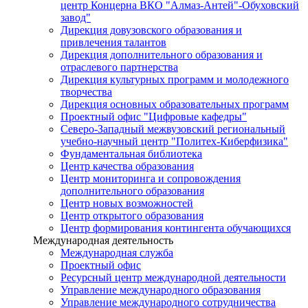
центр Концерна ВКО "Алмаз-Антей"-Обуховский
завод"
Дирекция довузовского образования и
привлечения талантов
Дирекция дополнительного образования и
отраслевого партнерства
Дирекция культурных программ и молодежного
творчества
Дирекция основных образовательных программ
Проектный офис "Цифровые кафедры"
Северо-Западный межвузовский региональный
учебно-научный центр "Политех-Киберфизика"
Фундаментальная библиотека
Центр качества образования
Центр мониторинга и сопровождения
дополнительного образования
Центр новых возможностей
Центр открытого образования
Центр формирования контингента обучающихся
Международная деятельность
Международная служба
Проектный офис
Ресурсный центр международной деятельности
Управление международного образования
Управление международного сотрудничества