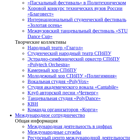
«Пасхальный фестиваль» в Политехническом
Хоровой конкурс технических вузов России
«Благовест»
Интернациональный студенческий фестиваль
«Золотая осень»
Межвузовский танцевальный фестиваль «STU
Dance Cup»
Творческие коллективы
Народный театр «Глагол»
Студенческий народный театр СПбПУ
Эстрадно-симфонический оркестр СПбПУ
«Polytech Orchestra»
Камерный хор СПбПУ
Молодежный хор СПбПУ «Полигимния»
Вокальная студия «PolyVox»
Студия академического вокала «Cantabile»
Клуб авторской песни «Четверг»
Танцевальная студия «PolyDance»
КВН
Команда организаторов «Корги»
Международное сотрудничество
Общая информация
Международная деятельность в цифрах
Международные службы
Ресурсный центр международной деятельности