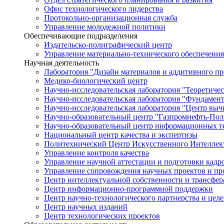
Офис технологического лидерства
Протокольно-организационная служба
Управление молодежной политики
Обеспечивающие подразделения
Издательско-полиграфический центр
Управление материально-технического обеспечения
Научная деятельность
Лаборатория "Дизайн материалов и аддитивного пр
Медико-биологический центр
Научно-исследовательская лаборатория "Теоретичес
Научно-исследовательская лаборатория "Фундамен
Научно-исследовательская лаборатория "Центр вы
Научно-образовательный центр "Газпромнефть-Пол
Научно-образовательный центр информационных те
Национальный центр качества и экспертизы
Политехнический Центр Искусственного Интеллек
Управление контроля качества
Управление научной аттестации и подготовки кад
Управление сопровождения научных проектов и п
Центр интеллектуальной собственности и трансфер
Центр информационно-программной поддержки
Центр научно-технологического партнерства и цел
Центр научных изданий
Центр технологических проектов