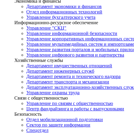
Экономика и финансы
Департамент экономики и финансов
Отдел информационных технологий
Управление бухгалтерского учета
Информационно-ресурсное обеспечение
Управление "СКЦ"
Управление информационной безопасности
Управление корпоративных информационных сист
Управление мультимедийных систем и импортозам
Управление развития порталов и мобильных прил
Управление цифрового развития и партнерства
Хозяйственные службы
Департамент имущественных отношений
Департамент инженерных служб
Департамент ремонта и технического надзора
Департамент транспорта и механизации
Департамент эксплуатационно-хозяйственных служ
Управление охраны труда
Связи с общественностью
Управление по связям с общественностью
Центр фандрайзинга и работы с выпускниками
Безопасность
Отдел мобилизационной подготовки
Сектор по защите информации
Спецотдел