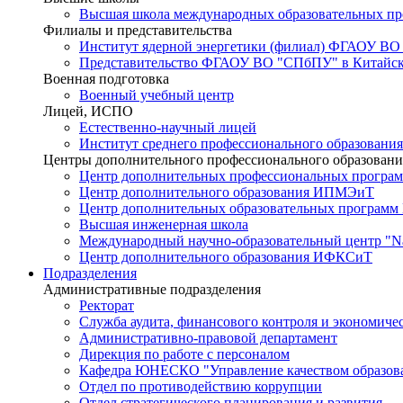
Высшая школа международных образовательных п
Филиалы и представительства
Институт ядерной энергетики (филиал) ФГАОУ ВО
Представительство ФГАОУ ВО "СПбПУ" в Китайско
Военная подготовка
Военный учебный центр
Лицей, ИСПО
Естественно-научный лицей
Институт среднего профессионального образования
Центры дополнительного профессионального образовани
Центр дополнительных профессиональных програм
Центр дополнительного образования ИПМЭиТ
Центр дополнительных образовательных программ
Высшая инженерная школа
Международный научно-образовательный центр "Nat
Центр дополнительного образования ИФКСиТ
Подразделения
Административные подразделения
Ректорат
Служба аудита, финансового контроля и экономиче
Административно-правовой департамент
Дирекция по работе с персоналом
Кафедра ЮНЕСКО "Управление качеством образован
Отдел по противодействию коррупции
Отдел стратегического планирования и развития