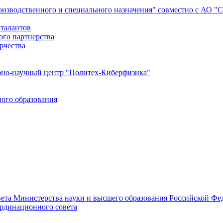
роизводственного и специального назначения" совместно с АО 
 талантов
ого партнерства
рчества
бно-научный центр "Политех-Киберфизика"
ого образования
ета Министерства науки и высшего образования Российской Фед
ординационного совета