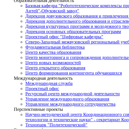
Образовательная деятельность
Базовая кафедра "Робототехнические комплексы п
Антей"-Обуховский завод"
Дирекция довузовского образования и привлечения
Дирекция дополнительного образования и отраслев
Дирекция культурных программ и молодежного тво
Дирекция основных образовательных программ
Проектный офис "Цифровые кафедры"
Северо-Западный межвузовский региональный уче
Фундаментальная библиотека
Центр качества образования
Центр мониторинга и сопровождения дополнительн
Центр новых возможностей
Центр открытого образования
Центр формирования контингента обучающихся
Международная деятельность
Международная служба
Проектный офис
Ресурсный центр международной деятельности
Управление международного образования
Управление международного сотрудничества
Перспективные проекты
Научно-методический центр Координационного сов
технологии и технические науки" - секретариат Ко
Технопарк "Политехнический"