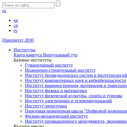
ru
en
cn
es
Приоритет 2030
Институты
Карта кампуса
Виртуальный тур
Базовые институты
Гуманитарный институт
Инженерно-строительный институт
Институт биомедицинских систем и биотехнологи
Институт компьютерных наук и кибербезопасности
Институт машиностроения, материалов и транспор
Институт физики и математики
Институт физической культуры, спорта и туризма
Институт электроники и телекоммуникаций
Институт энергетики
Передовая инженерная школа "Цифровой инжинир
Физико-механический институт
Институт промышленного менеджмента, экономики
Высшие школы