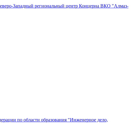
"Северо-Западный региональный центр Концерна ВКО "Алмаз-
ерации по области образования "Инженерное дело,