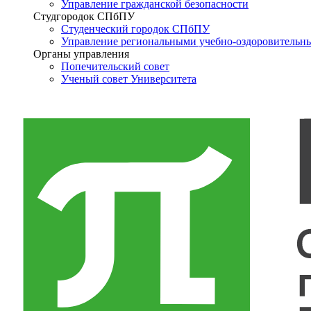
Управление гражданской безопасности
Студгородок СПбПУ
Студенческий городок СПбПУ
Управление региональными учебно-оздоровительн
Органы управления
Попечительский совет
Ученый совет Университета