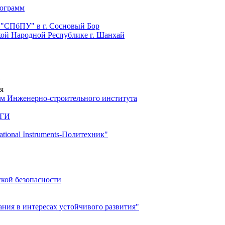
рограмм
 "СПбПУ" в г. Сосновый Бор
й Народной Республике г. Шанхай
я
м Инженерно-строительного института
 ГИ
ional Instruments-Политехник"
ской безопасности
ия в интересах устойчивого развития"