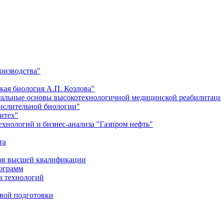
оизводства"
кая биология А.П. Козлова"
тальные основы высокотехнологичной медицинской реабилитац
числительной биологии"
итех"
хнологий и бизнес-анализа "Газпром нефть"
та
ров высшей квалификации
рограмм
а технологий
евой подготовки