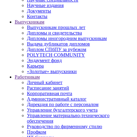
Научные издания
Документы
Контакты
Выпускникам
Выпускникам прошлых лет
Дипломы и свидетельства
Дипломы иногородним выпускникам
Выдача дубликатов дипломов
Диплом СПбПУ за рубежом
POLYTECH COMMUNITY
Эндаумент фонд
Карьера
«Золотые» выпускники
Работникам
Личный кабинет
Расписание занятий
Корпоративная почта
Административный каталог
Дирекция по работе с персоналом
Управление бухгалтерского учета
Управление материально-технического
обеспечения
Руководство по фирменному стилю
Профком