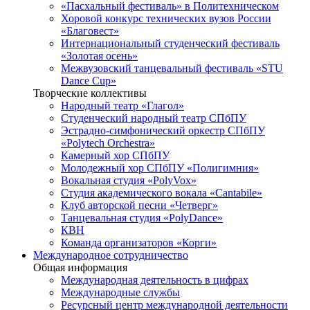
«Пасхальный фестиваль» в Политехническом
Хоровой конкурс технических вузов России
«Благовест»
Интернациональный студенческий фестиваль
«Золотая осень»
Межвузовский танцевальный фестиваль «STU
Dance Cup»
Творческие коллективы
Народный театр «Глагол»
Студенческий народный театр СПбПУ
Эстрадно-симфонический оркестр СПбПУ
«Polytech Orchestra»
Камерный хор СПбПУ
Молодежный хор СПбПУ «Полигимния»
Вокальная студия «PolyVox»
Студия академического вокала «Cantabile»
Клуб авторской песни «Четверг»
Танцевальная студия «PolyDance»
КВН
Команда организаторов «Корги»
Международное сотрудничество
Общая информация
Международная деятельность в цифрах
Международные службы
Ресурсный центр международной деятельности