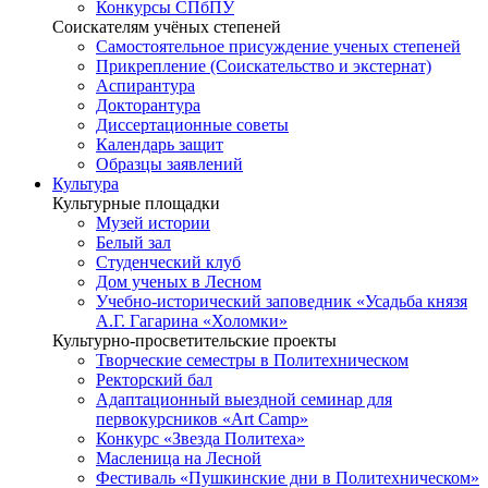
Конкурсы СПбПУ
Соискателям учёных степеней
Самостоятельное присуждение ученых степеней
Прикрепление (Соискательство и экстернат)
Аспирантура
Докторантура
Диссертационные советы
Календарь защит
Образцы заявлений
Культура
Культурные площадки
Музей истории
Белый зал
Студенческий клуб
Дом ученых в Лесном
Учебно-исторический заповедник «Усадьба князя
А.Г. Гагарина «Холомки»
Культурно-просветительские проекты
Творческие семестры в Политехническом
Ректорский бал
Адаптационный выездной семинар для
первокурсников «Art Camp»
Конкурс «Звезда Политеха»
Масленица на Лесной
Фестиваль «Пушкинские дни в Политехническом»