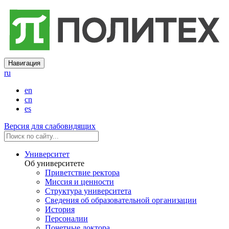
Навигация
ru
en
cn
es
Версия для слабовидящих
Университет
Об университете
Приветствие ректора
Миссия и ценности
Структура университета
Сведения об образовательной организации
История
Персоналии
Почетные доктора