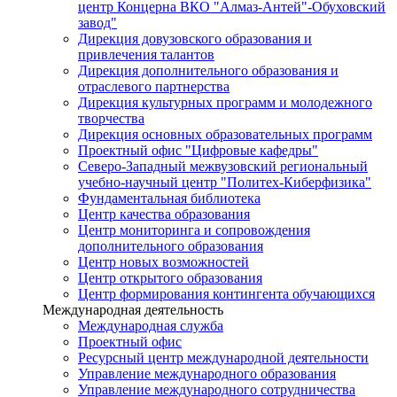
центр Концерна ВКО "Алмаз-Антей"-Обуховский
завод"
Дирекция довузовского образования и
привлечения талантов
Дирекция дополнительного образования и
отраслевого партнерства
Дирекция культурных программ и молодежного
творчества
Дирекция основных образовательных программ
Проектный офис "Цифровые кафедры"
Северо-Западный межвузовский региональный
учебно-научный центр "Политех-Киберфизика"
Фундаментальная библиотека
Центр качества образования
Центр мониторинга и сопровождения
дополнительного образования
Центр новых возможностей
Центр открытого образования
Центр формирования контингента обучающихся
Международная деятельность
Международная служба
Проектный офис
Ресурсный центр международной деятельности
Управление международного образования
Управление международного сотрудничества