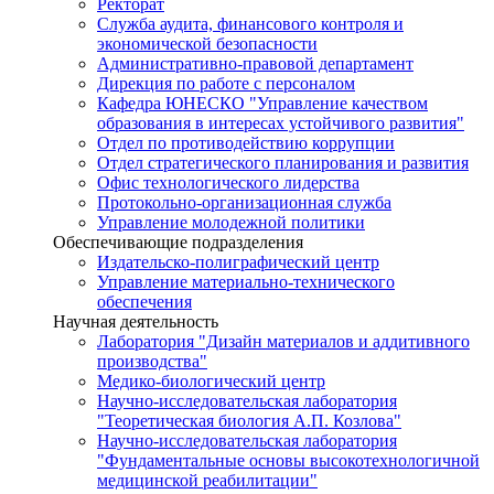
Ректорат
Служба аудита, финансового контроля и
экономической безопасности
Административно-правовой департамент
Дирекция по работе с персоналом
Кафедра ЮНЕСКО "Управление качеством
образования в интересах устойчивого развития"
Отдел по противодействию коррупции
Отдел стратегического планирования и развития
Офис технологического лидерства
Протокольно-организационная служба
Управление молодежной политики
Обеспечивающие подразделения
Издательско-полиграфический центр
Управление материально-технического
обеспечения
Научная деятельность
Лаборатория "Дизайн материалов и аддитивного
производства"
Медико-биологический центр
Научно-исследовательская лаборатория
"Теоретическая биология А.П. Козлова"
Научно-исследовательская лаборатория
"Фундаментальные основы высокотехнологичной
медицинской реабилитации"