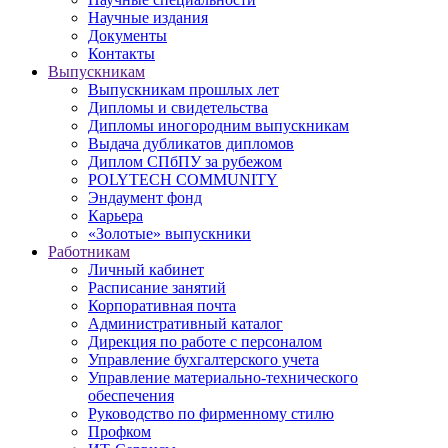
Научные издания
Документы
Контакты
Выпускникам
Выпускникам прошлых лет
Дипломы и свидетельства
Дипломы иногородним выпускникам
Выдача дубликатов дипломов
Диплом СПбПУ за рубежом
POLYTECH COMMUNITY
Эндаумент фонд
Карьера
«Золотые» выпускники
Работникам
Личный кабинет
Расписание занятий
Корпоративная почта
Административный каталог
Дирекция по работе с персоналом
Управление бухгалтерского учета
Управление материально-технического
обеспечения
Руководство по фирменному стилю
Профком