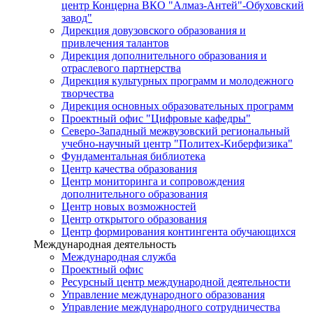
центр Концерна ВКО "Алмаз-Антей"-Обуховский
завод"
Дирекция довузовского образования и
привлечения талантов
Дирекция дополнительного образования и
отраслевого партнерства
Дирекция культурных программ и молодежного
творчества
Дирекция основных образовательных программ
Проектный офис "Цифровые кафедры"
Северо-Западный межвузовский региональный
учебно-научный центр "Политех-Киберфизика"
Фундаментальная библиотека
Центр качества образования
Центр мониторинга и сопровождения
дополнительного образования
Центр новых возможностей
Центр открытого образования
Центр формирования контингента обучающихся
Международная деятельность
Международная служба
Проектный офис
Ресурсный центр международной деятельности
Управление международного образования
Управление международного сотрудничества