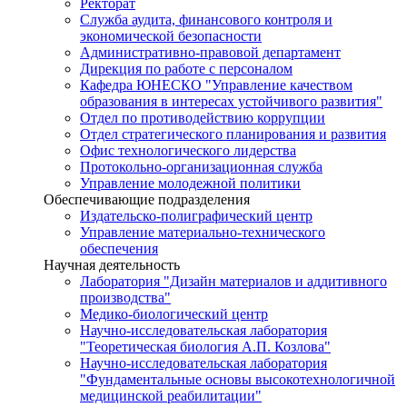
Ректорат
Служба аудита, финансового контроля и
экономической безопасности
Административно-правовой департамент
Дирекция по работе с персоналом
Кафедра ЮНЕСКО "Управление качеством
образования в интересах устойчивого развития"
Отдел по противодействию коррупции
Отдел стратегического планирования и развития
Офис технологического лидерства
Протокольно-организационная служба
Управление молодежной политики
Обеспечивающие подразделения
Издательско-полиграфический центр
Управление материально-технического
обеспечения
Научная деятельность
Лаборатория "Дизайн материалов и аддитивного
производства"
Медико-биологический центр
Научно-исследовательская лаборатория
"Теоретическая биология А.П. Козлова"
Научно-исследовательская лаборатория
"Фундаментальные основы высокотехнологичной
медицинской реабилитации"