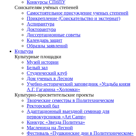
Конкурсы СПбПУ
Соискателям учёных степеней
Самостоятельное присуждение ученых степеней
Прикрепление (Соискательство и экстернат)
Аспирантура
Докторантура
Диссертационные советы
Календарь защит
Образцы заявлений
Культура
Культурные площадки
Музей истории
Белый зал
Студенческий клуб
Дом ученых в Лесном
Учебно-исторический заповедник «Усадьба князя
А.Г. Гагарина «Холомки»
Культурно-просветительские проекты
Творческие семестры в Политехническом
Ректорский бал
Адаптационный выездной семинар для
первокурсников «Art Camp»
Конкурс «Звезда Политеха»
Масленица на Лесной
Фестиваль «Пушкинские дни в Политехническом»