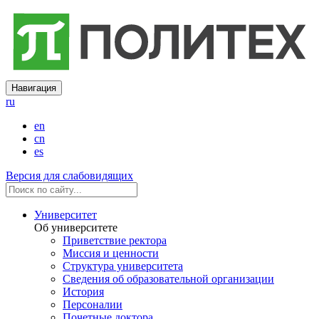
Навигация
ru
en
cn
es
Версия для слабовидящих
Университет
Об университете
Приветствие ректора
Миссия и ценности
Структура университета
Сведения об образовательной организации
История
Персоналии
Почетные доктора