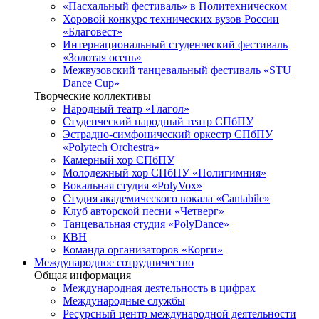
«Пасхальный фестиваль» в Политехническом
Хоровой конкурс технических вузов России
«Благовест»
Интернациональный студенческий фестиваль
«Золотая осень»
Межвузовский танцевальный фестиваль «STU
Dance Cup»
Творческие коллективы
Народный театр «Глагол»
Студенческий народный театр СПбПУ
Эстрадно-симфонический оркестр СПбПУ
«Polytech Orchestra»
Камерный хор СПбПУ
Молодежный хор СПбПУ «Полигимния»
Вокальная студия «PolyVox»
Студия академического вокала «Cantabile»
Клуб авторской песни «Четверг»
Танцевальная студия «PolyDance»
КВН
Команда организаторов «Корги»
Международное сотрудничество
Общая информация
Международная деятельность в цифрах
Международные службы
Ресурсный центр международной деятельности