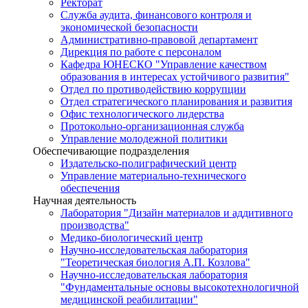
Ректорат
Служба аудита, финансового контроля и
экономической безопасности
Административно-правовой департамент
Дирекция по работе с персоналом
Кафедра ЮНЕСКО "Управление качеством
образования в интересах устойчивого развития"
Отдел по противодействию коррупции
Отдел стратегического планирования и развития
Офис технологического лидерства
Протокольно-организационная служба
Управление молодежной политики
Обеспечивающие подразделения
Издательско-полиграфический центр
Управление материально-технического
обеспечения
Научная деятельность
Лаборатория "Дизайн материалов и аддитивного
производства"
Медико-биологический центр
Научно-исследовательская лаборатория
"Теоретическая биология А.П. Козлова"
Научно-исследовательская лаборатория
"Фундаментальные основы высокотехнологичной
медицинской реабилитации"