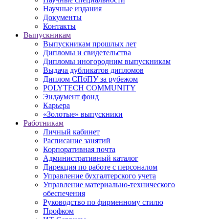
Научные издания
Документы
Контакты
Выпускникам
Выпускникам прошлых лет
Дипломы и свидетельства
Дипломы иногородним выпускникам
Выдача дубликатов дипломов
Диплом СПбПУ за рубежом
POLYTECH COMMUNITY
Эндаумент фонд
Карьера
«Золотые» выпускники
Работникам
Личный кабинет
Расписание занятий
Корпоративная почта
Административный каталог
Дирекция по работе с персоналом
Управление бухгалтерского учета
Управление материально-технического
обеспечения
Руководство по фирменному стилю
Профком