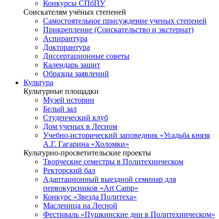
Конкурсы СПбПУ
Соискателям учёных степеней
Самостоятельное присуждение ученых степеней
Прикрепление (Соискательство и экстернат)
Аспирантура
Докторантура
Диссертационные советы
Календарь защит
Образцы заявлений
Культура
Культурные площадки
Музей истории
Белый зал
Студенческий клуб
Дом ученых в Лесном
Учебно-исторический заповедник «Усадьба князя
А.Г. Гагарина «Холомки»
Культурно-просветительские проекты
Творческие семестры в Политехническом
Ректорский бал
Адаптационный выездной семинар для
первокурсников «Art Camp»
Конкурс «Звезда Политеха»
Масленица на Лесной
Фестиваль «Пушкинские дни в Политехническом»