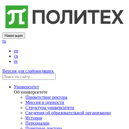
Навигация
ru
en
cn
es
Версия для слабовидящих
Университет
Об университете
Приветствие ректора
Миссия и ценности
Структура университета
Сведения об образовательной организации
История
Персоналии
Почетные доктора