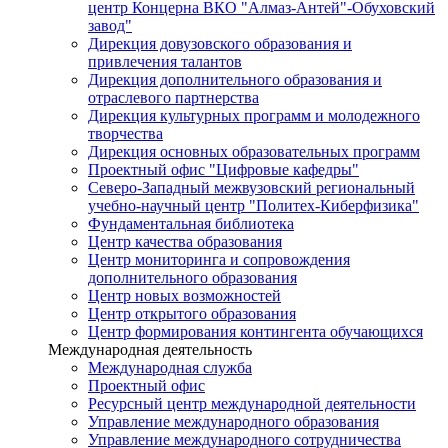
центр Концерна ВКО "Алмаз-Антей"-Обуховский
завод"
Дирекция довузовского образования и
привлечения талантов
Дирекция дополнительного образования и
отраслевого партнерства
Дирекция культурных программ и молодежного
творчества
Дирекция основных образовательных программ
Проектный офис "Цифровые кафедры"
Северо-Западный межвузовский региональный
учебно-научный центр "Политех-Киберфизика"
Фундаментальная библиотека
Центр качества образования
Центр мониторинга и сопровождения
дополнительного образования
Центр новых возможностей
Центр открытого образования
Центр формирования контингента обучающихся
Международная деятельность
Международная служба
Проектный офис
Ресурсный центр международной деятельности
Управление международного образования
Управление международного сотрудничества