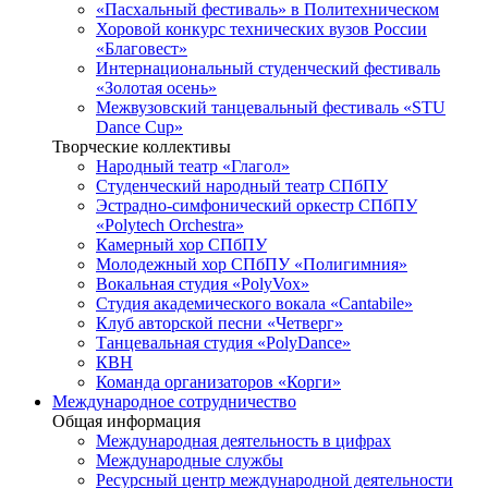
«Пасхальный фестиваль» в Политехническом
Хоровой конкурс технических вузов России
«Благовест»
Интернациональный студенческий фестиваль
«Золотая осень»
Межвузовский танцевальный фестиваль «STU
Dance Cup»
Творческие коллективы
Народный театр «Глагол»
Студенческий народный театр СПбПУ
Эстрадно-симфонический оркестр СПбПУ
«Polytech Orchestra»
Камерный хор СПбПУ
Молодежный хор СПбПУ «Полигимния»
Вокальная студия «PolyVox»
Студия академического вокала «Cantabile»
Клуб авторской песни «Четверг»
Танцевальная студия «PolyDance»
КВН
Команда организаторов «Корги»
Международное сотрудничество
Общая информация
Международная деятельность в цифрах
Международные службы
Ресурсный центр международной деятельности