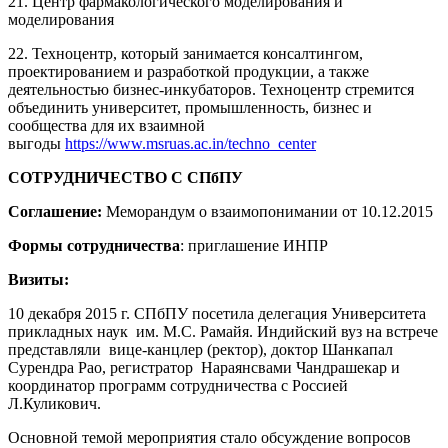
21. Центр фармакологического моделирования и
моделирования
22. Техноцентр, который занимается консалтингом,
проектированием и разработкой продукции, а также
деятельностью бизнес-инкубаторов. Техноцентр стремится
объединить университет, промышленность, бизнес и
сообщества для их взаимной
выгоды
https://www.msruas.ac.in/techno_center
СОТРУДНИЧЕСТВО С СПбПУ
Соглашение:
Меморандум о взаимопонимании от 10.12.2015
Формы сотрудничества
: приглашение ИНПР
Визиты:
10 декабря 2015 г. СПбПУ посетила делегация Университета
прикладных наук им. М.С. Рамайя. Индийский вуз на встрече
представляли вице-канцлер (ректор), доктор Шанкапал
Сурендра Рао, регистратор Нараянсвами Чандрашекар и
координатор программ сотрудничества с Россией
Л.Куликович.
Основной темой мероприятия стало обсуждение вопросов