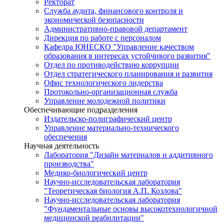
Ректорат
Служба аудита, финансового контроля и
экономической безопасности
Административно-правовой департамент
Дирекция по работе с персоналом
Кафедра ЮНЕСКО "Управление качеством
образования в интересах устойчивого развития"
Отдел по противодействию коррупции
Отдел стратегического планирования и развития
Офис технологического лидерства
Протокольно-организационная служба
Управление молодежной политики
Обеспечивающие подразделения
Издательско-полиграфический центр
Управление материально-технического
обеспечения
Научная деятельность
Лаборатория "Дизайн материалов и аддитивного
производства"
Медико-биологический центр
Научно-исследовательская лаборатория
"Теоретическая биология А.П. Козлова"
Научно-исследовательская лаборатория
"Фундаментальные основы высокотехнологичной
медицинской реабилитации"