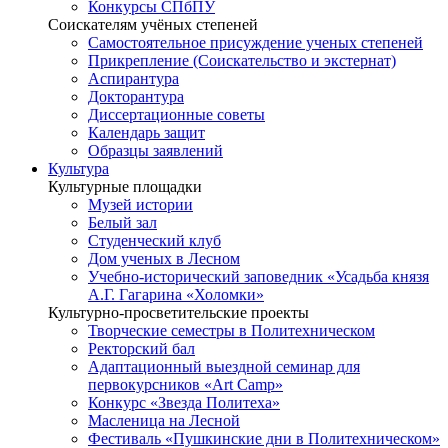
Конкурсы СПбПУ
Соискателям учёных степеней
Самостоятельное присуждение ученых степеней
Прикрепление (Соискательство и экстернат)
Аспирантура
Докторантура
Диссертационные советы
Календарь защит
Образцы заявлений
Культура
Культурные площадки
Музей истории
Белый зал
Студенческий клуб
Дом ученых в Лесном
Учебно-исторический заповедник «Усадьба князя
А.Г. Гагарина «Холомки»
Культурно-просветительские проекты
Творческие семестры в Политехническом
Ректорский бал
Адаптационный выездной семинар для
первокурсников «Art Camp»
Конкурс «Звезда Политеха»
Масленица на Лесной
Фестиваль «Пушкинские дни в Политехническом»