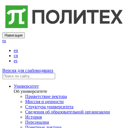
Навигация
ru
en
cn
es
Версия для слабовидящих
Университет
Об университете
Приветствие ректора
Миссия и ценности
Структура университета
Сведения об образовательной организации
История
Персоналии
Почетные доктора