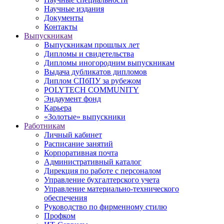
Научные издания
Документы
Контакты
Выпускникам
Выпускникам прошлых лет
Дипломы и свидетельства
Дипломы иногородним выпускникам
Выдача дубликатов дипломов
Диплом СПбПУ за рубежом
POLYTECH COMMUNITY
Эндаумент фонд
Карьера
«Золотые» выпускники
Работникам
Личный кабинет
Расписание занятий
Корпоративная почта
Административный каталог
Дирекция по работе с персоналом
Управление бухгалтерского учета
Управление материально-технического
обеспечения
Руководство по фирменному стилю
Профком