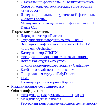
«Пасхальный фестиваль» в Политехническом
Хоровой конкурс технических вузов России
«Благовест»
Интернациональный студенческий фестиваль
«Золотая осень»
Межвузовский танцевальный фестиваль «STU
Dance Cup»
Творческие коллективы
Народный театр «Глагол»
Студенческий народный театр СПбПУ
Эстрадно-симфонический оркестр СПбПУ
«Polytech Orchestra»
Камерный хор СПбПУ
Молодежный хор СПбПУ «Полигимния»
Вокальная студия «PolyVox»
Студия академического вокала «Cantabile»
Клуб авторской песни «Четверг»
Танцевальная студия «PolyDance»
КВН
Команда организаторов «Корги»
Международное сотрудничество
Общая информация
Международная деятельность в цифрах
Международные службы
Ресурсный центр международной деятельности