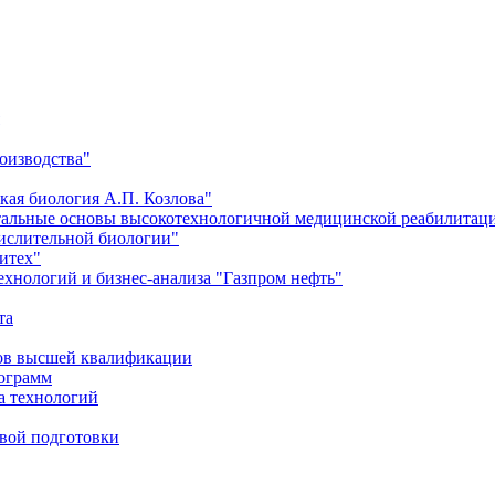
оизводства"
кая биология А.П. Козлова"
тальные основы высокотехнологичной медицинской реабилитац
числительной биологии"
итех"
хнологий и бизнес-анализа "Газпром нефть"
та
ров высшей квалификации
рограмм
а технологий
евой подготовки