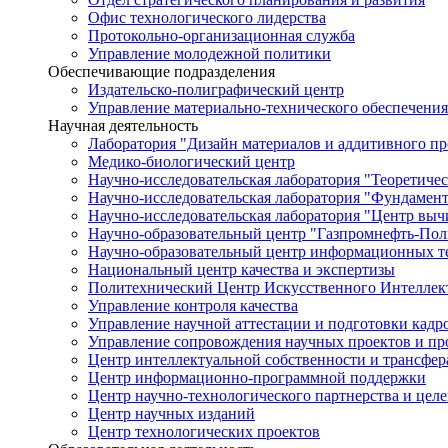
Офис технологического лидерства
Протокольно-организационная служба
Управление молодежной политики
Обеспечивающие подразделения
Издательско-полиграфический центр
Управление материально-технического обеспечения
Научная деятельность
Лаборатория "Дизайн материалов и аддитивного пр
Медико-биологический центр
Научно-исследовательская лаборатория "Теоретичес
Научно-исследовательская лаборатория "Фундамен
Научно-исследовательская лаборатория "Центр вы
Научно-образовательный центр "Газпромнефть-Пол
Научно-образовательный центр информационных те
Национальный центр качества и экспертизы
Политехнический Центр Искусственного Интеллек
Управление контроля качества
Управление научной аттестации и подготовки кад
Управление сопровождения научных проектов и п
Центр интеллектуальной собственности и трансфер
Центр информационно-программной поддержки
Центр научно-технологического партнерства и цел
Центр научных изданий
Центр технологических проектов