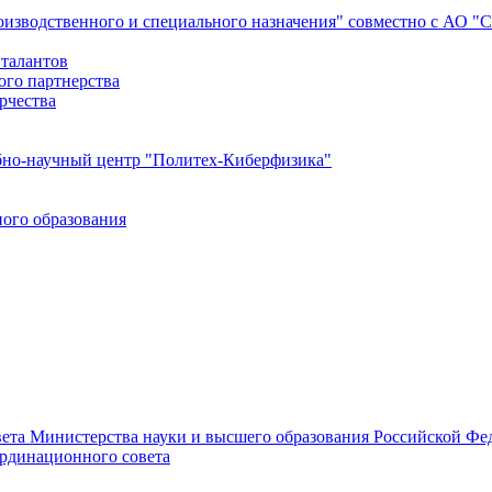
роизводственного и специального назначения" совместно с АО 
 талантов
ого партнерства
рчества
бно-научный центр "Политех-Киберфизика"
ого образования
ета Министерства науки и высшего образования Российской Фед
ординационного совета