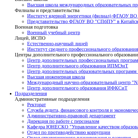
Высшая школа международных образовательных п
Филиалы и представительства
Институт ядерной энергетики (филиал) ФГАОУ ВО
Представительство ФГАОУ ВО "СПбПУ" в Китайско
Военная подготовка
Военный учебный центр
Лицей, ИСПО
Естественно-научный лицей
Институт среднего профессионального образования
Центры дополнительного профессионального образовани
Центр дополнительных профессиональных програм
Центр дополнительного образования ИПМЭиТ
Центр дополнительных образовательных программ
Высшая инженерная школа
Международный научно-образовательный центр "Nat
Центр дополнительного образования ИФКСиТ
Подразделения
Административные подразделения
Ректорат
Служба аудита, финансового контроля и экономиче
Административно-правовой департамент
Дирекция по работе с персоналом
Кафедра ЮНЕСКО "Управление качеством образован
Отдел по противодействию коррупции
Отдел стратегического планирования и развития