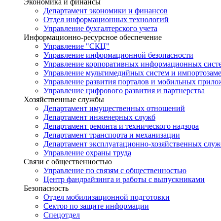
Экономика и финансы
Департамент экономики и финансов
Отдел информационных технологий
Управление бухгалтерского учета
Информационно-ресурсное обеспечение
Управление "СКЦ"
Управление информационной безопасности
Управление корпоративных информационных сист
Управление мультимедийных систем и импортозам
Управление развития порталов и мобильных прил
Управление цифрового развития и партнерства
Хозяйственные службы
Департамент имущественных отношений
Департамент инженерных служб
Департамент ремонта и технического надзора
Департамент транспорта и механизации
Департамент эксплуатационно-хозяйственных служ
Управление охраны труда
Связи с общественностью
Управление по связям с общественностью
Центр фандрайзинга и работы с выпускниками
Безопасность
Отдел мобилизационной подготовки
Сектор по защите информации
Спецотдел