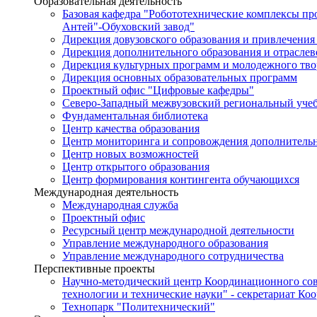
Образовательная деятельность
Базовая кафедра "Робототехнические комплексы п
Антей"-Обуховский завод"
Дирекция довузовского образования и привлечения
Дирекция дополнительного образования и отраслев
Дирекция культурных программ и молодежного тво
Дирекция основных образовательных программ
Проектный офис "Цифровые кафедры"
Северо-Западный межвузовский региональный уче
Фундаментальная библиотека
Центр качества образования
Центр мониторинга и сопровождения дополнительн
Центр новых возможностей
Центр открытого образования
Центр формирования контингента обучающихся
Международная деятельность
Международная служба
Проектный офис
Ресурсный центр международной деятельности
Управление международного образования
Управление международного сотрудничества
Перспективные проекты
Научно-методический центр Координационного сов
технологии и технические науки" - секретариат Ко
Технопарк "Политехнический"