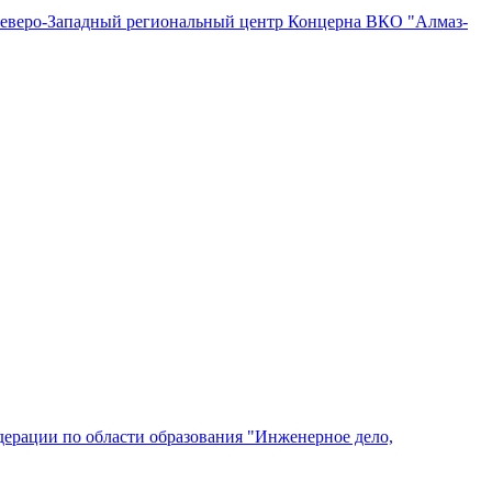
"Северо-Западный региональный центр Концерна ВКО "Алмаз-
ерации по области образования "Инженерное дело,