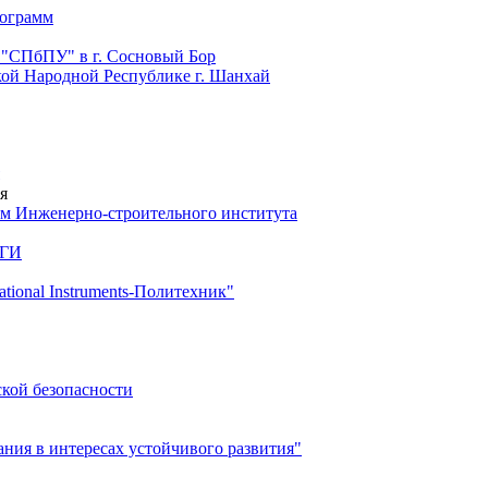
рограмм
 "СПбПУ" в г. Сосновый Бор
й Народной Республике г. Шанхай
я
м Инженерно-строительного института
 ГИ
ional Instruments-Политехник"
ской безопасности
ия в интересах устойчивого развития"