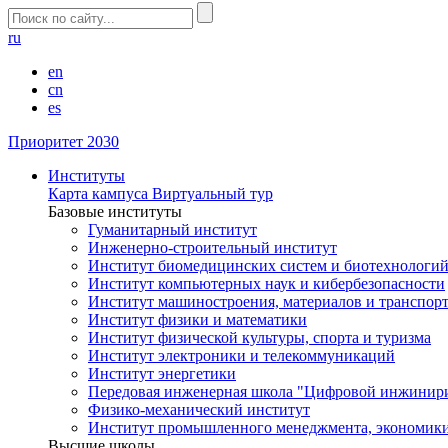
ru
en
cn
es
Приоритет 2030
Институты
Карта кампуса
Виртуальный тур
Базовые институты
Гуманитарный институт
Инженерно-строительный институт
Институт биомедицинских систем и биотехнологи
Институт компьютерных наук и кибербезопасности
Институт машиностроения, материалов и транспор
Институт физики и математики
Институт физической культуры, спорта и туризма
Институт электроники и телекоммуникаций
Институт энергетики
Передовая инженерная школа "Цифровой инжинир
Физико-механический институт
Институт промышленного менеджмента, экономики
Высшие школы