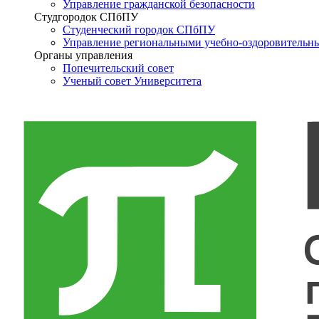
Управление гражданской безопасности
Студгородок СПбПУ
Студенческий городок СПбПУ
Управление региональными учебно-оздоровительн
Органы управления
Попечительский совет
Ученый совет Университета