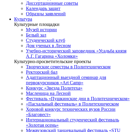
Диссертационные советы
Календарь защит
Образцы заявлений
Культура
Культурные площадки
Музей истории
Белый зал
Студенческий клуб
Дом ученых в Лесном
Учебно-исторический заповедник «Усадьба князя
А.Г. Гагарина «Холомки»
Культурно-просветительские проекты
Творческие семестры в Политехническом
Ректорский бал
Адаптационный выездной семинар для
первокурсников «Art Camp»
Конкурс «Звезда Политеха»
Масленица на Лесной
Фестиваль «Пушкинские дни в Политехническом»
«Пасхальный фестиваль» в Политехническом
Хоровой конкурс технических вузов России
«Благовест»
Интернациональный студенческий фестиваль
«Золотая осень»
Межвузовский танцевальный фестиваль «STU