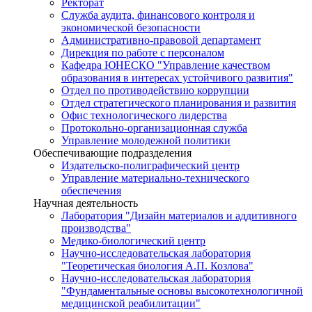
Ректорат
Служба аудита, финансового контроля и
экономической безопасности
Административно-правовой департамент
Дирекция по работе с персоналом
Кафедра ЮНЕСКО "Управление качеством
образования в интересах устойчивого развития"
Отдел по противодействию коррупции
Отдел стратегического планирования и развития
Офис технологического лидерства
Протокольно-организационная служба
Управление молодежной политики
Обеспечивающие подразделения
Издательско-полиграфический центр
Управление материально-технического
обеспечения
Научная деятельность
Лаборатория "Дизайн материалов и аддитивного
производства"
Медико-биологический центр
Научно-исследовательская лаборатория
"Теоретическая биология А.П. Козлова"
Научно-исследовательская лаборатория
"Фундаментальные основы высокотехнологичной
медицинской реабилитации"