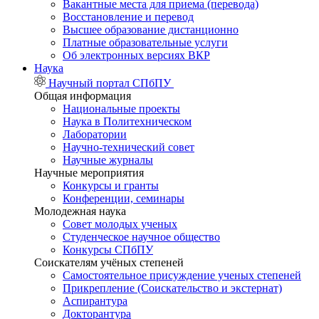
Вакантные места для приема (перевода)
Восстановление и перевод
Высшее образование дистанционно
Платные образовательные услуги
Об электронных версиях ВКР
Наука
Научный портал СПбПУ
Общая информация
Национальные проекты
Наука в Политехническом
Лаборатории
Научно-технический совет
Научные журналы
Научные мероприятия
Конкурсы и гранты
Конференции, семинары
Молодежная наука
Совет молодых ученых
Студенческое научное общество
Конкурсы СПбПУ
Соискателям учёных степеней
Самостоятельное присуждение ученых степеней
Прикрепление (Соискательство и экстернат)
Аспирантура
Докторантура