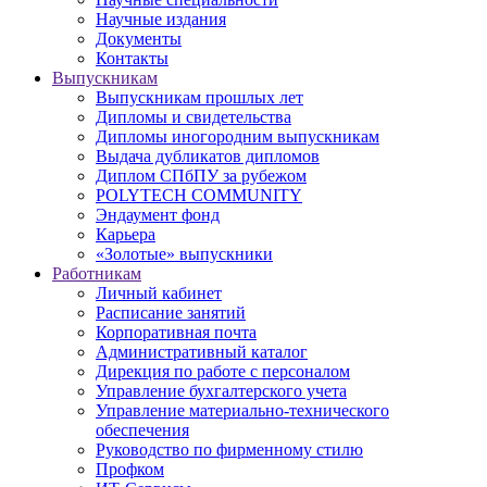
Научные издания
Документы
Контакты
Выпускникам
Выпускникам прошлых лет
Дипломы и свидетельства
Дипломы иногородним выпускникам
Выдача дубликатов дипломов
Диплом СПбПУ за рубежом
POLYTECH COMMUNITY
Эндаумент фонд
Карьера
«Золотые» выпускники
Работникам
Личный кабинет
Расписание занятий
Корпоративная почта
Административный каталог
Дирекция по работе с персоналом
Управление бухгалтерского учета
Управление материально-технического
обеспечения
Руководство по фирменному стилю
Профком