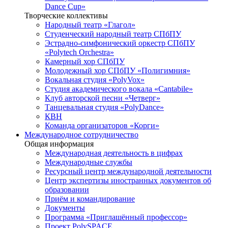
Dance Cup»
Творческие коллективы
Народный театр «Глагол»
Студенческий народный театр СПбПУ
Эстрадно-симфонический оркестр СПбПУ
«Polytech Orchestra»
Камерный хор СПбПУ
Молодежный хор СПбПУ «Полигимния»
Вокальная студия «PolyVox»
Студия академического вокала «Cantabile»
Клуб авторской песни «Четверг»
Танцевальная студия «PolyDance»
КВН
Команда организаторов «Корги»
Международное сотрудничество
Общая информация
Международная деятельность в цифрах
Международные службы
Ресурсный центр международной деятельности
Центр экспертизы иностранных документов об
образовании
Приём и командирование
Документы
Программа «Приглашённый профессор»
Проект PolySPACE