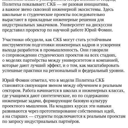
Политеха показывает: СКБ — не разовая инициатива,
а важное звено сквозной инженерной экосистемы. Здесь
школьные и студенческие проекты последовательно
вырастают в прикладные инженерные решения для
индустриальных заказчиков. Университет на дискуссии
представил проректор по научной работе Юрий Фомин.
Участники обсудили, как СКБ могут стать устойчивым
инструментом подготовки инженерных кадров и ускорения
выхода разработок в промышленность. Они говорили
о сопровождении студенческих проектов на всех стадиях,
о моделях партнёрства между университетом и компанией,
которые дают лучший эффект, и о том, как масштабировать
успешные практики на региональный и федеральный уровни.
Юрий Фомин отметил, что в модели Политеха СКБ
становятся связующим звеном между обучением и реальным
сектором. Работа начинается в школах и инженерных классах,
где учащимся дают синтетические, но по содержанию
инженерные задачи, формирующие базовую культуру
проектного мышления. На младших курсах эти навыки
развиваются через прототипирование собственных идей,
а на старших — студенты подключаются к реальным проектам
по запросу индустриальных партнёров.