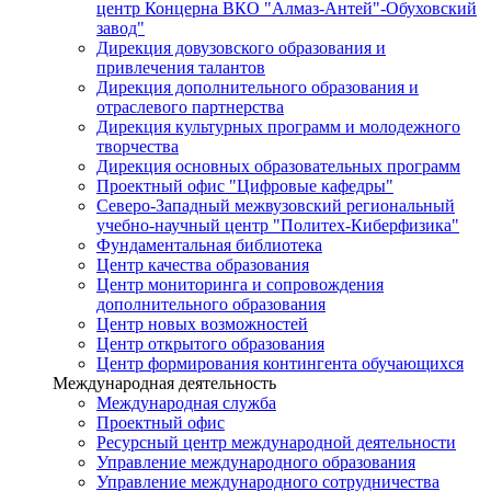
центр Концерна ВКО "Алмаз-Антей"-Обуховский
завод"
Дирекция довузовского образования и
привлечения талантов
Дирекция дополнительного образования и
отраслевого партнерства
Дирекция культурных программ и молодежного
творчества
Дирекция основных образовательных программ
Проектный офис "Цифровые кафедры"
Северо-Западный межвузовский региональный
учебно-научный центр "Политех-Киберфизика"
Фундаментальная библиотека
Центр качества образования
Центр мониторинга и сопровождения
дополнительного образования
Центр новых возможностей
Центр открытого образования
Центр формирования контингента обучающихся
Международная деятельность
Международная служба
Проектный офис
Ресурсный центр международной деятельности
Управление международного образования
Управление международного сотрудничества