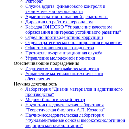
Ректорат
Служба аудита, финансового контроля и
экономической безопасности
Административно-правовой департамент
Дирекция по работе с персоналом
Кафедра ЮНЕСКО "Управление качеством
образования в интересах устойчивого развития"
Отдел по противодействию коррупции
Отдел стратегического планирования и развития
Офис технологического лидерства
Протокольно-организационная служба
Управление молодежной политики
Обеспечивающие подразделения
Издательско-полиграфический центр
Управление материально-технического
обеспечения
Научная деятельность
Лаборатория "Дизайн материалов и аддитивного
производства"
Медико-биологический центр
Научно-исследовательская лаборатория
"Теоретическая биология А.П. Козлова"
Научно-исследовательская лаборатория
"Фундаментальные основы высокотехнологичной
медицинской реабилитации"