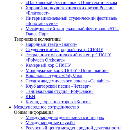
«Пасхальный фестиваль» в Политехническом
Хоровой конкурс технических вузов России
«Благовест»
Интернациональный студенческий фестиваль
«Золотая осень»
Межвузовский танцевальный фестиваль «STU
Dance Cup»
Творческие коллективы
Народный театр «Глагол»
Студенческий народный театр СПбПУ
Эстрадно-симфонический оркестр СПбПУ
«Polytech Orchestra»
Камерный хор СПбПУ
Молодежный хор СПбПУ «Полигимния»
Вокальная студия «PolyVox»
Студия академического вокала «Cantabile»
Клуб авторской песни «Четверг»
Танцевальная студия «PolyDance»
КВН
Команда организаторов «Корги»
Международное сотрудничество
Общая информация
Международная деятельность в цифрах
Международные службы
Ресурсный центр международной деятельности