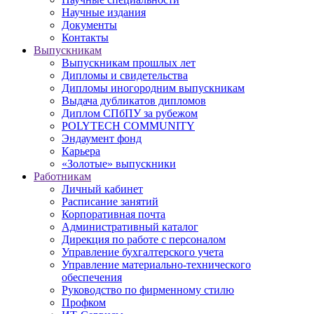
Научные издания
Документы
Контакты
Выпускникам
Выпускникам прошлых лет
Дипломы и свидетельства
Дипломы иногородним выпускникам
Выдача дубликатов дипломов
Диплом СПбПУ за рубежом
POLYTECH COMMUNITY
Эндаумент фонд
Карьера
«Золотые» выпускники
Работникам
Личный кабинет
Расписание занятий
Корпоративная почта
Административный каталог
Дирекция по работе с персоналом
Управление бухгалтерского учета
Управление материально-технического
обеспечения
Руководство по фирменному стилю
Профком