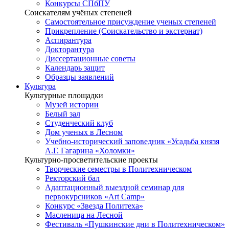
Конкурсы СПбПУ
Соискателям учёных степеней
Самостоятельное присуждение ученых степеней
Прикрепление (Соискательство и экстернат)
Аспирантура
Докторантура
Диссертационные советы
Календарь защит
Образцы заявлений
Культура
Культурные площадки
Музей истории
Белый зал
Студенческий клуб
Дом ученых в Лесном
Учебно-исторический заповедник «Усадьба князя
А.Г. Гагарина «Холомки»
Культурно-просветительские проекты
Творческие семестры в Политехническом
Ректорский бал
Адаптационный выездной семинар для
первокурсников «Art Camp»
Конкурс «Звезда Политеха»
Масленица на Лесной
Фестиваль «Пушкинские дни в Политехническом»