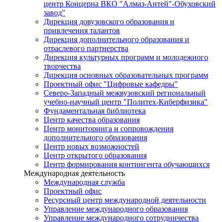
центр Концерна ВКО "Алмаз-Антей"-Обуховский
завод"
Дирекция довузовского образования и
привлечения талантов
Дирекция дополнительного образования и
отраслевого партнерства
Дирекция культурных программ и молодежного
творчества
Дирекция основных образовательных программ
Проектный офис "Цифровые кафедры"
Северо-Западный межвузовский региональный
учебно-научный центр "Политех-Киберфизика"
Фундаментальная библиотека
Центр качества образования
Центр мониторинга и сопровождения
дополнительного образования
Центр новых возможностей
Центр открытого образования
Центр формирования контингента обучающихся
Международная деятельность
Международная служба
Проектный офис
Ресурсный центр международной деятельности
Управление международного образования
Управление международного сотрудничества