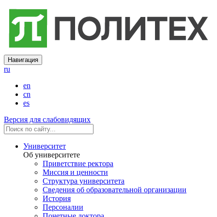
Навигация
ru
en
cn
es
Версия для слабовидящих
Университет
Об университете
Приветствие ректора
Миссия и ценности
Структура университета
Сведения об образовательной организации
История
Персоналии
Почетные доктора