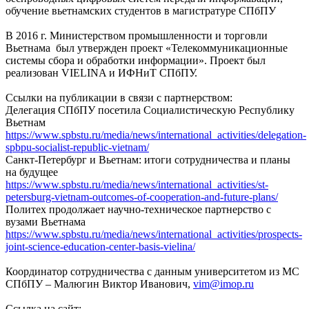
обучение вьетнамских студентов в магистратуре СПбПУ
В 2016 г. Министерством промышленности и торговли
Вьетнама был утвержден проект «Телекоммуникационные
системы сбора и обработки информации». Проект был
реализован VIELINA и ИФНиТ СПбПУ.
Ссылки на публикации в связи с партнерством:
Делегация СПбПУ посетила Социалистическую Республику
Вьетнам
https://www.spbstu.ru/media/news/international_activities/delegation-
spbpu-socialist-republic-vietnam/
Санкт-Петербург и Вьетнам: итоги сотрудничества и планы
на будущее
https://www.spbstu.ru/media/news/international_activities/st-
petersburg-vietnam-outcomes-of-cooperation-and-future-plans/
Политех продолжает научно-техническое партнерство с
вузами Вьетнама
https://www.spbstu.ru/media/news/international_activities/prospects-
joint-science-education-center-basis-vielina/
Координатор сотрудничества с данным университетом из МС
СПбПУ – Малюгин Виктор Иванович,
vim@imop.ru
Ссылка на сайт: