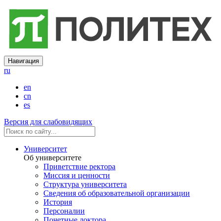
Навигация
ru
en
cn
es
Версия для слабовидящих
Университет
Об университете
Приветствие ректора
Миссия и ценности
Структура университета
Сведения об образовательной организации
История
Персоналии
Почетные доктора