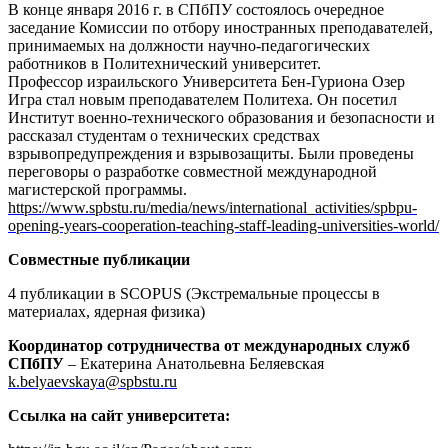
В конце января 2016 г. в СПбПУ состоялось очередное
заседание Комиссии по отбору иностранных преподавателей,
принимаемых на должности научно-педагогических
работников в Политехнический университет.
Профессор израильского Университета Бен-Гуриона Озер
Игра стал новым преподавателем Политеха. Он посетил
Институт военно-технического образования и безопасности и
рассказал студентам о технических средствах
взрывопредупреждения и взрывозащиты. Были проведены
переговоры о разработке совместной международной
магистерской программы.
https://www.spbstu.ru/media/news/international_activities/spbpu-
opening-years-cooperation-teaching-staff-leading-universities-world/
Совместные публикации
4 публикации в SCOPUS (Экстремальные процессы в
материалах, ядерная физика)
Координатор сотрудничества от международных служб
СПбПУ
– Екатерина Анатольевна Беляевская
k.belyaevskaya@spbstu.ru
Ссылка на сайт университета: