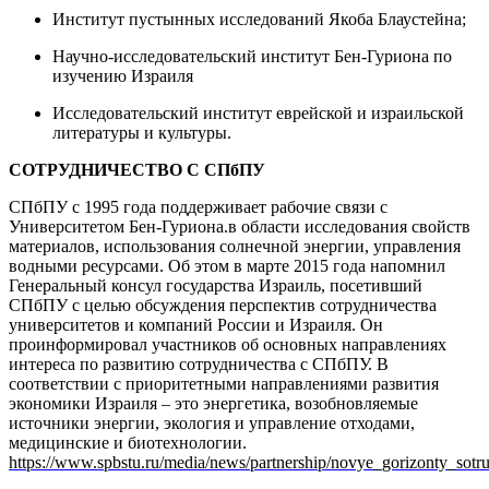
Институт пустынных исследований Якоба Блаустейна;
Научно-исследовательский институт Бен-Гуриона по
изучению Израиля
Исследовательский институт еврейской и израильской
литературы и культуры.
СОТРУДНИЧЕСТВО С СПбПУ
СПбПУ с 1995 года поддерживает рабочие связи с
Университетом Бен-Гуриона.в области исследования свойств
материалов, использования солнечной энергии, управления
водными ресурсами. Об этом в марте 2015 года напомнил
Генеральный консул государства Израиль, посетивший
СПбПУ с целью обсуждения перспектив сотрудничества
университетов и компаний России и Израиля. Он
проинформировал участников об основных направлениях
интереса по развитию сотрудничества с СПбПУ. В
соответствии с приоритетными направлениями развития
экономики Израиля – это энергетика, возобновляемые
источники энергии, экология и управление отходами,
медицинские и биотехнологии.
https://www.spbstu.ru/media/news/partnership/novye_gorizonty_sotru