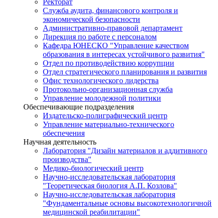
Ректорат
Служба аудита, финансового контроля и
экономической безопасности
Административно-правовой департамент
Дирекция по работе с персоналом
Кафедра ЮНЕСКО "Управление качеством
образования в интересах устойчивого развития"
Отдел по противодействию коррупции
Отдел стратегического планирования и развития
Офис технологического лидерства
Протокольно-организационная служба
Управление молодежной политики
Обеспечивающие подразделения
Издательско-полиграфический центр
Управление материально-технического
обеспечения
Научная деятельность
Лаборатория "Дизайн материалов и аддитивного
производства"
Медико-биологический центр
Научно-исследовательская лаборатория
"Теоретическая биология А.П. Козлова"
Научно-исследовательская лаборатория
"Фундаментальные основы высокотехнологичной
медицинской реабилитации"