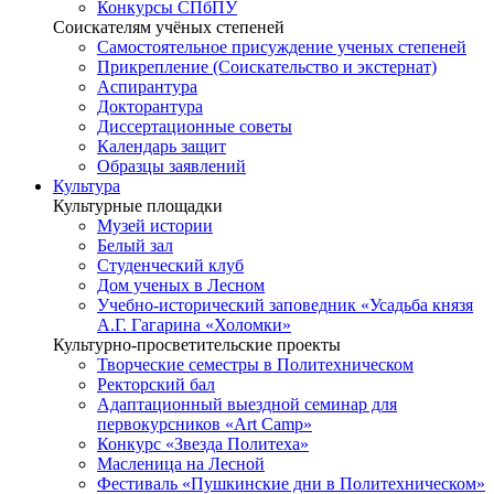
Конкурсы СПбПУ
Соискателям учёных степеней
Самостоятельное присуждение ученых степеней
Прикрепление (Соискательство и экстернат)
Аспирантура
Докторантура
Диссертационные советы
Календарь защит
Образцы заявлений
Культура
Культурные площадки
Музей истории
Белый зал
Студенческий клуб
Дом ученых в Лесном
Учебно-исторический заповедник «Усадьба князя
А.Г. Гагарина «Холомки»
Культурно-просветительские проекты
Творческие семестры в Политехническом
Ректорский бал
Адаптационный выездной семинар для
первокурсников «Art Camp»
Конкурс «Звезда Политеха»
Масленица на Лесной
Фестиваль «Пушкинские дни в Политехническом»