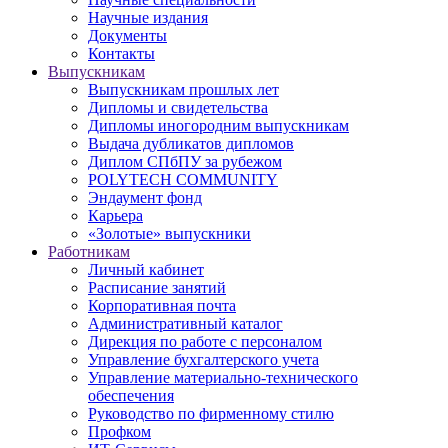
Научные издания
Документы
Контакты
Выпускникам
Выпускникам прошлых лет
Дипломы и свидетельства
Дипломы иногородним выпускникам
Выдача дубликатов дипломов
Диплом СПбПУ за рубежом
POLYTECH COMMUNITY
Эндаумент фонд
Карьера
«Золотые» выпускники
Работникам
Личный кабинет
Расписание занятий
Корпоративная почта
Административный каталог
Дирекция по работе с персоналом
Управление бухгалтерского учета
Управление материально-технического
обеспечения
Руководство по фирменному стилю
Профком