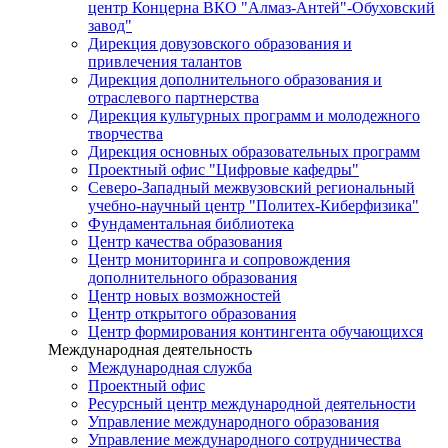
центр Концерна ВКО "Алмаз-Антей"-Обуховский
завод"
Дирекция довузовского образования и
привлечения талантов
Дирекция дополнительного образования и
отраслевого партнерства
Дирекция культурных программ и молодежного
творчества
Дирекция основных образовательных программ
Проектный офис "Цифровые кафедры"
Северо-Западный межвузовский региональный
учебно-научный центр "Политех-Киберфизика"
Фундаментальная библиотека
Центр качества образования
Центр мониторинга и сопровождения
дополнительного образования
Центр новых возможностей
Центр открытого образования
Центр формирования контингента обучающихся
Международная деятельность
Международная служба
Проектный офис
Ресурсный центр международной деятельности
Управление международного образования
Управление международного сотрудничества