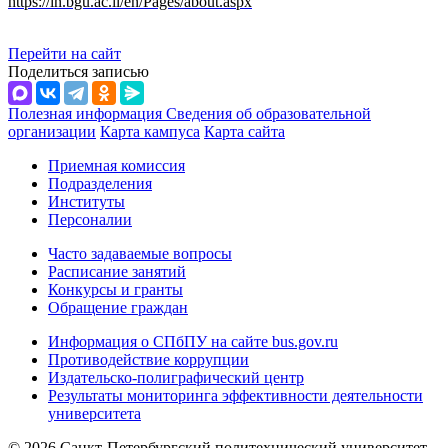
https://in.bgu.ac.il/en/Pages/about.aspx
Перейти на сайт
Поделиться записью
Полезная информация
Сведения об образовательной
организации
Карта кампуса
Карта сайта
Приемная комиссия
Подразделения
Институты
Персоналии
Часто задаваемые вопросы
Расписание занятий
Конкурсы и гранты
Обращение граждан
Информация о СПбПУ на сайте bus.gov.ru
Противодействие коррупции
Издательско-полиграфический центр
Результаты мониторинга эффективности деятельности
университета
© 2026 Санкт-Петербургский политехнический университет