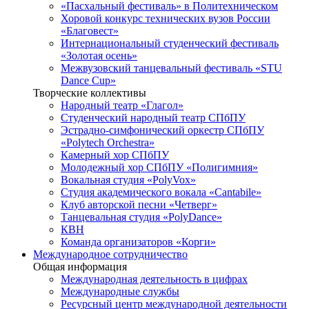
«Пасхальный фестиваль» в Политехническом
Хоровой конкурс технических вузов России
«Благовест»
Интернациональный студенческий фестиваль
«Золотая осень»
Межвузовский танцевальный фестиваль «STU
Dance Cup»
Творческие коллективы
Народный театр «Глагол»
Студенческий народный театр СПбПУ
Эстрадно-симфонический оркестр СПбПУ
«Polytech Orchestra»
Камерный хор СПбПУ
Молодежный хор СПбПУ «Полигимния»
Вокальная студия «PolyVox»
Студия академического вокала «Cantabile»
Клуб авторской песни «Четверг»
Танцевальная студия «PolyDance»
КВН
Команда организаторов «Корги»
Международное сотрудничество
Общая информация
Международная деятельность в цифрах
Международные службы
Ресурсный центр международной деятельности