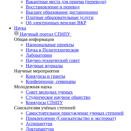
Вакантные места для приема (перевода)
Восстановление и перевод
Высшее образование дистанционно
Платные образовательные услуги
Об электронных версиях ВКР
Наука
Научный портал СПбПУ
Общая информация
Национальные проекты
Наука в Политехническом
Лаборатории
Научно-технический совет
Научные журналы
Научные мероприятия
Конкурсы и гранты
Конференции, семинары
Молодежная наука
Совет молодых ученых
Студенческое научное общество
Конкурсы СПбПУ
Соискателям учёных степеней
Самостоятельное присуждение ученых степеней
Прикрепление (Соискательство и экстернат)
Аспирантура
Докторантура