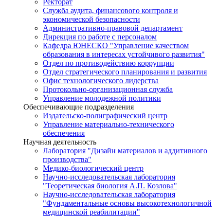
Ректорат
Служба аудита, финансового контроля и
экономической безопасности
Административно-правовой департамент
Дирекция по работе с персоналом
Кафедра ЮНЕСКО "Управление качеством
образования в интересах устойчивого развития"
Отдел по противодействию коррупции
Отдел стратегического планирования и развития
Офис технологического лидерства
Протокольно-организационная служба
Управление молодежной политики
Обеспечивающие подразделения
Издательско-полиграфический центр
Управление материально-технического
обеспечения
Научная деятельность
Лаборатория "Дизайн материалов и аддитивного
производства"
Медико-биологический центр
Научно-исследовательская лаборатория
"Теоретическая биология А.П. Козлова"
Научно-исследовательская лаборатория
"Фундаментальные основы высокотехнологичной
медицинской реабилитации"