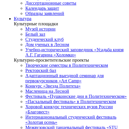
Диссертационные советы
Календарь защит
Образцы заявлений
Культура
Культурные площадки
Музей истории
Белый зал
Студенческий клуб
Дом ученых в Лесном
Учебно-исторический заповедник «Усадьба князя
А.Г. Гагарина «Холомки»
Культурно-просветительские проекты
Творческие семестры в Политехническом
Ректорский бал
Адаптационный выездной семинар для
первокурсников «Art Camp»
Конкурс «Звезда Политеха»
Масленица на Лесной
Фестиваль «Пушкинские дни в Политехническом»
«Пасхальный фестиваль» в Политехническом
Хоровой конкурс технических вузов России
«Благовест»
Интернациональный студенческий фестиваль
«Золотая осень»
Межвузовский танцевальный фестиваль «STU