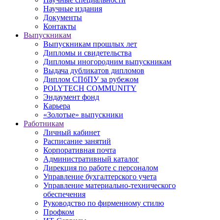
Научные издания
Документы
Контакты
Выпускникам
Выпускникам прошлых лет
Дипломы и свидетельства
Дипломы иногородним выпускникам
Выдача дубликатов дипломов
Диплом СПбПУ за рубежом
POLYTECH COMMUNITY
Эндаумент фонд
Карьера
«Золотые» выпускники
Работникам
Личный кабинет
Расписание занятий
Корпоративная почта
Административный каталог
Дирекция по работе с персоналом
Управление бухгалтерского учета
Управление материально-технического
обеспечения
Руководство по фирменному стилю
Профком