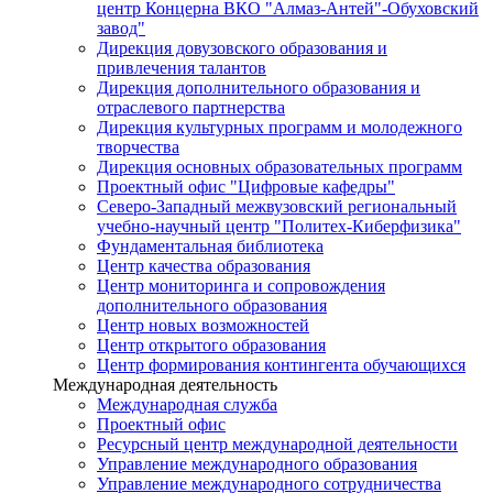
центр Концерна ВКО "Алмаз-Антей"-Обуховский
завод"
Дирекция довузовского образования и
привлечения талантов
Дирекция дополнительного образования и
отраслевого партнерства
Дирекция культурных программ и молодежного
творчества
Дирекция основных образовательных программ
Проектный офис "Цифровые кафедры"
Северо-Западный межвузовский региональный
учебно-научный центр "Политех-Киберфизика"
Фундаментальная библиотека
Центр качества образования
Центр мониторинга и сопровождения
дополнительного образования
Центр новых возможностей
Центр открытого образования
Центр формирования контингента обучающихся
Международная деятельность
Международная служба
Проектный офис
Ресурсный центр международной деятельности
Управление международного образования
Управление международного сотрудничества