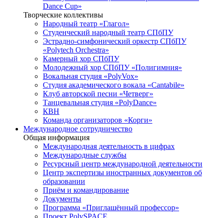
Dance Cup»
Творческие коллективы
Народный театр «Глагол»
Студенческий народный театр СПбПУ
Эстрадно-симфонический оркестр СПбПУ
«Polytech Orchestra»
Камерный хор СПбПУ
Молодежный хор СПбПУ «Полигимния»
Вокальная студия «PolyVox»
Студия академического вокала «Cantabile»
Клуб авторской песни «Четверг»
Танцевальная студия «PolyDance»
КВН
Команда организаторов «Корги»
Международное сотрудничество
Общая информация
Международная деятельность в цифрах
Международные службы
Ресурсный центр международной деятельности
Центр экспертизы иностранных документов об
образовании
Приём и командирование
Документы
Программа «Приглашённый профессор»
Проект PolySPACE