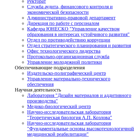
Ректорат
Служба аудита, финансового контроля и
экономической безопасности
Административно-правовой департамент
Дирекция по работе с персоналом
Кафедра ЮНЕСКО "Управление качеством
образования в интересах устойчивого развития"
Отдел по противодействию коррупции
Отдел стратегического планирования и развития
Офис технологического лидерства
Протокольно-организационная служба
Управление молодежной политики
Обеспечивающие подразделения
Издательско-полиграфический центр
Управление материально-технического
обеспечения
Научная деятельность
Лаборатория "Дизайн материалов и аддитивного
производства"
Медико-биологический центр
Научно-исследовательская лаборатория
"Теоретическая биология А.П. Козлова"
Научно-исследовательская лаборатория
"Фундаментальные основы высокотехнологичной
медицинской реабилитации"