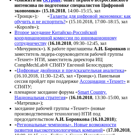
интенсива по подготовке специалистов Цифровой
экономики»
(
15.10.2018
, 14:00–15:15, зал
«Троицк»);· «
Таланты для цифровой экономики: как
обучить и не испортить?
» (15.10.2018, 17:00–18:15, зал
«Королёв»);
Второе заседание Китайско-Российской
координационной комиссии по инновационному
сотрудничеству
(
16.10.2018
, 09:30–12:45, зал
«Мичуринск»). К работе приглашены
А.И. Боровков
и
заместитель лидера-соруководителя рабочей группы
«Технет» НТИ, заместитель директора ИЦ
CompMechLab® СПбПУ Евгений Белослудцев;
«
Цифровые двойники и предсказательная аналитика
»
(16.10.2018, 11:30–12:45, зал «Троицк»). Панельная
сессия пройдет при поддержке
Ассоциации «Технет»
и
СПбПУ;
пленарное заседание форума «
Smart Country.
Национальная стратегия
» (
16.10.2018
, 13:30–15:00, зал
«Матрешка»);
заседание рабочей группы «Технет» (новые
производственные технологии) НТИ под
председательством
А.И. Боровкова
(
16.10.2018
);
«
Региональные чемпионы». Новые возможности
развития высокотехнологичных компаний
» (
17.10.2018
,