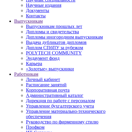
Научные издания
Документы
Контакты
Выпускникам
Выпускникам прошлых лет
Дипломы и свидетельства
Дипломы иногородним выпускникам
Выдача дубликатов дипломов
Диплом СПбПУ за рубежом
POLYTECH COMMUNITY
Эндаумент фонд
Карьера
«Золотые» выпускники
Работникам
Личный кабинет
Расписание занятий
Корпоративная почта
Административный каталог
Дирекция по работе с персоналом
Управление бухгалтерского учета
Управление материально-технического
обеспечения
Руководство по фирменному стилю
Профком