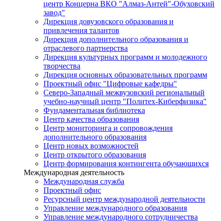
центр Концерна ВКО "Алмаз-Антей"-Обуховский
завод"
Дирекция довузовского образования и
привлечения талантов
Дирекция дополнительного образования и
отраслевого партнерства
Дирекция культурных программ и молодежного
творчества
Дирекция основных образовательных программ
Проектный офис "Цифровые кафедры"
Северо-Западный межвузовский региональный
учебно-научный центр "Политех-Киберфизика"
Фундаментальная библиотека
Центр качества образования
Центр мониторинга и сопровождения
дополнительного образования
Центр новых возможностей
Центр открытого образования
Центр формирования контингента обучающихся
Международная деятельность
Международная служба
Проектный офис
Ресурсный центр международной деятельности
Управление международного образования
Управление международного сотрудничества