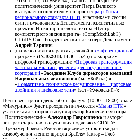
10:00–11:15, зал «Бийск»). Санкт-Петербургский
политехнический университет Петра Великого
выступает исполнителем по проекту
разработки
регионального стандарта НТИ
, участниками сессии
станут руководитель Департамента перспективных
проектов Инжинирингового центра «Центр
компьютерного инжиниринга» (CompMechLab®)
СПбПУ Олег Рождественский и эксперт Департамента
Андрей Таршин
;
два мероприятия в рамках деловой и
конференционной
программ (
17.10.2018
, 14:30–15:45) по вопросам
цифровой трансформации: «
Цифровая трансформация
частных компаний, решения для государственных
корпораций
»
Заседание Клуба директоров компаний –
Национальных чемпионов»
(зал «Бийск») и
«
Нормативно-техническое регулирование – цифровые
двойники и цифровые тени
» (зал «Жуковский»);
Почти весь третий день работы форума (10:00 – 18:00) в зале
«Мичуринск» будет проходить питч-сессия «
Мы из НТИ
»,
участниками которой станут директор Бизнес-инкубатора
«Политехнический»
Александр Гаврюшенко
и авторы
четырех стартапов, получивших поддержку СПбПУ:
«Тренажёр Брайля. Реабилитационное устройства для
самообучения чтению шрифта Брайля» (автор – Глеб