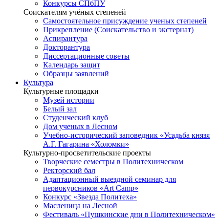
Конкурсы СПбПУ
Соискателям учёных степеней
Самостоятельное присуждение ученых степеней
Прикрепление (Соискательство и экстернат)
Аспирантура
Докторантура
Диссертационные советы
Календарь защит
Образцы заявлений
Культура
Культурные площадки
Музей истории
Белый зал
Студенческий клуб
Дом ученых в Лесном
Учебно-исторический заповедник «Усадьба князя
А.Г. Гагарина «Холомки»
Культурно-просветительские проекты
Творческие семестры в Политехническом
Ректорский бал
Адаптационный выездной семинар для
первокурсников «Art Camp»
Конкурс «Звезда Политеха»
Масленица на Лесной
Фестиваль «Пушкинские дни в Политехническом»