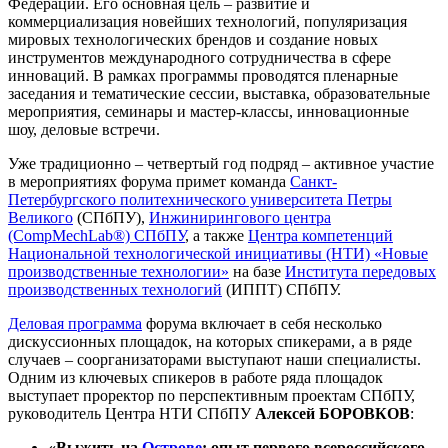
Федерации. Его основная цель – развитие и
коммерциализация новейших технологий, популяризация
мировых технологических брендов и создание новых
инструментов международного сотрудничества в сфере
инноваций. В рамках программы проводятся пленарные
заседания и тематические сессии, выставка, образовательные
мероприятия, семинары и мастер-классы, инновационные
шоу, деловые встречи.
Уже традиционно – четвертый год подряд – активное участие
в мероприятиях форума примет команда
Санкт-
Петербургского политехнического университета Петры
Великого
(СПбПУ),
Инжинирингового центра
(CompMechLab®) СПбПУ
, а также
Центра компетенций
Национальной технологической инициативы (НТИ) «Новые
производственные технологии»
на базе
Института передовых
производственных технологий
(ИППТ) СПбПУ.
Деловая программа
форума включает в себя несколько
дискуссионных площадок, на которых спикерами, а в ряде
случаев – соорганизаторами выступают наши специалисты.
Одним из ключевых спикеров в работе ряда площадок
выступает проректор по перспективным проектам СПбПУ,
руководитель Центра НТИ СПбПУ
Алексей БОРОВКОВ
:
«Выжить на
Острове
: опыт первого всероссийского