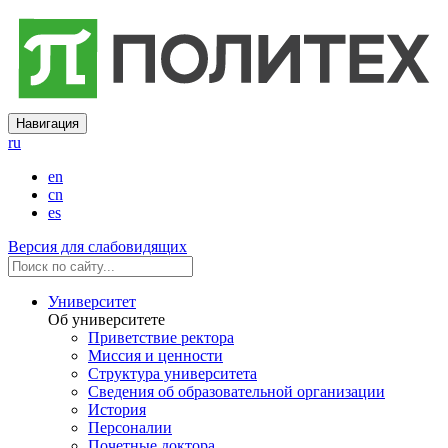
Навигация
ru
en
cn
es
Версия для слабовидящих
Университет
Об университете
Приветствие ректора
Миссия и ценности
Структура университета
Сведения об образовательной организации
История
Персоналии
Почетные доктора