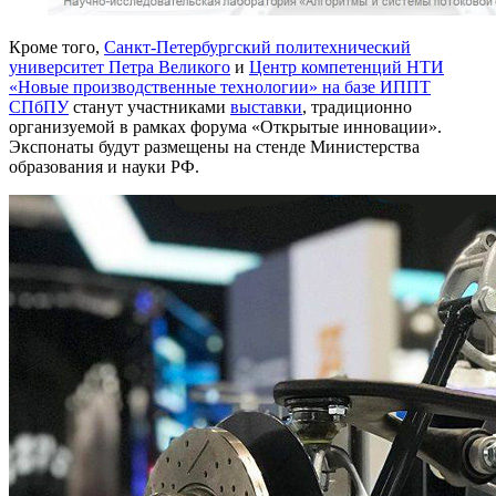
Кроме того,
Санкт-Петербургский политехнический
университет Петра Великого
и
Центр компетенций НТИ
«Новые производственные технологии» на базе ИППТ
СПбПУ
станут участниками
выставки
, традиционно
организуемой в рамках форума «Открытые инновации».
Экспонаты будут размещены на стенде Министерства
образования и науки РФ.