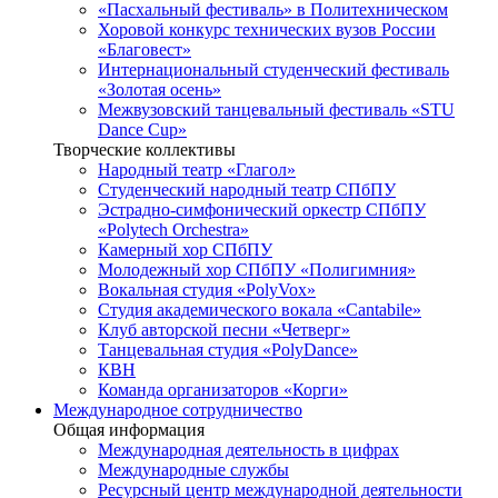
«Пасхальный фестиваль» в Политехническом
Хоровой конкурс технических вузов России
«Благовест»
Интернациональный студенческий фестиваль
«Золотая осень»
Межвузовский танцевальный фестиваль «STU
Dance Cup»
Творческие коллективы
Народный театр «Глагол»
Студенческий народный театр СПбПУ
Эстрадно-симфонический оркестр СПбПУ
«Polytech Orchestra»
Камерный хор СПбПУ
Молодежный хор СПбПУ «Полигимния»
Вокальная студия «PolyVox»
Студия академического вокала «Cantabile»
Клуб авторской песни «Четверг»
Танцевальная студия «PolyDance»
КВН
Команда организаторов «Корги»
Международное сотрудничество
Общая информация
Международная деятельность в цифрах
Международные службы
Ресурсный центр международной деятельности