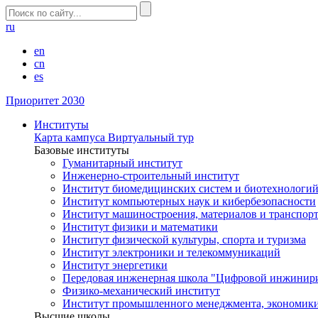
ru
en
cn
es
Приоритет 2030
Институты
Карта кампуса
Виртуальный тур
Базовые институты
Гуманитарный институт
Инженерно-строительный институт
Институт биомедицинских систем и биотехнологи
Институт компьютерных наук и кибербезопасности
Институт машиностроения, материалов и транспор
Институт физики и математики
Институт физической культуры, спорта и туризма
Институт электроники и телекоммуникаций
Институт энергетики
Передовая инженерная школа "Цифровой инжинир
Физико-механический институт
Институт промышленного менеджмента, экономики
Высшие школы