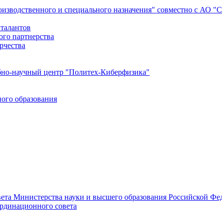
роизводственного и специального назначения" совместно с АО 
 талантов
ого партнерства
рчества
бно-научный центр "Политех-Киберфизика"
ого образования
ета Министерства науки и высшего образования Российской Фед
ординационного совета