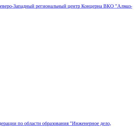
"Северо-Западный региональный центр Концерна ВКО "Алмаз-
ерации по области образования "Инженерное дело,