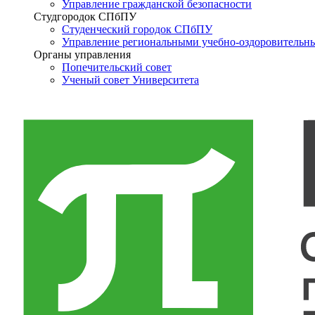
Управление гражданской безопасности
Студгородок СПбПУ
Студенческий городок СПбПУ
Управление региональными учебно-оздоровительн
Органы управления
Попечительский совет
Ученый совет Университета