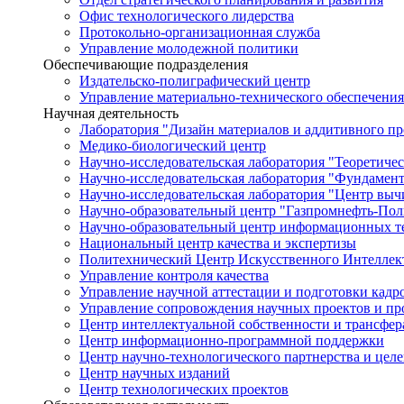
Офис технологического лидерства
Протокольно-организационная служба
Управление молодежной политики
Обеспечивающие подразделения
Издательско-полиграфический центр
Управление материально-технического обеспечения
Научная деятельность
Лаборатория "Дизайн материалов и аддитивного пр
Медико-биологический центр
Научно-исследовательская лаборатория "Теоретичес
Научно-исследовательская лаборатория "Фундамен
Научно-исследовательская лаборатория "Центр вы
Научно-образовательный центр "Газпромнефть-Пол
Научно-образовательный центр информационных те
Национальный центр качества и экспертизы
Политехнический Центр Искусственного Интеллек
Управление контроля качества
Управление научной аттестации и подготовки кад
Управление сопровождения научных проектов и п
Центр интеллектуальной собственности и трансфер
Центр информационно-программной поддержки
Центр научно-технологического партнерства и цел
Центр научных изданий
Центр технологических проектов