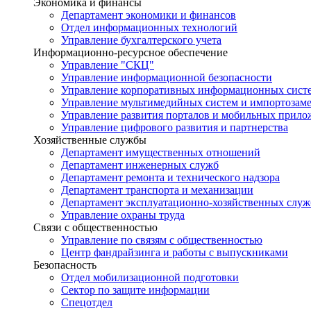
Экономика и финансы
Департамент экономики и финансов
Отдел информационных технологий
Управление бухгалтерского учета
Информационно-ресурсное обеспечение
Управление "СКЦ"
Управление информационной безопасности
Управление корпоративных информационных сист
Управление мультимедийных систем и импортозам
Управление развития порталов и мобильных прил
Управление цифрового развития и партнерства
Хозяйственные службы
Департамент имущественных отношений
Департамент инженерных служб
Департамент ремонта и технического надзора
Департамент транспорта и механизации
Департамент эксплуатационно-хозяйственных служ
Управление охраны труда
Связи с общественностью
Управление по связям с общественностью
Центр фандрайзинга и работы с выпускниками
Безопасность
Отдел мобилизационной подготовки
Сектор по защите информации
Спецотдел