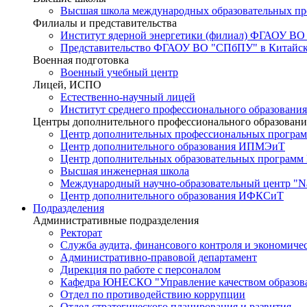
Высшая школа международных образовательных п
Филиалы и представительства
Институт ядерной энергетики (филиал) ФГАОУ ВО
Представительство ФГАОУ ВО "СПбПУ" в Китайско
Военная подготовка
Военный учебный центр
Лицей, ИСПО
Естественно-научный лицей
Институт среднего профессионального образования
Центры дополнительного профессионального образовани
Центр дополнительных профессиональных програм
Центр дополнительного образования ИПМЭиТ
Центр дополнительных образовательных программ
Высшая инженерная школа
Международный научно-образовательный центр "Nat
Центр дополнительного образования ИФКСиТ
Подразделения
Административные подразделения
Ректорат
Служба аудита, финансового контроля и экономиче
Административно-правовой департамент
Дирекция по работе с персоналом
Кафедра ЮНЕСКО "Управление качеством образован
Отдел по противодействию коррупции
Отдел стратегического планирования и развития