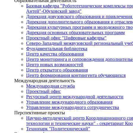
Образовательная деятельность
Базовая кафедра "Робототехнические комплексы п
Антей"-Обуховский завод"
Дирекция довузовского образования и привлечения
Дирекция дополнительного образования и отраслев
Дирекция культурных программ и молодежного тво
Дирекция основных образовательных программ
Проектный офис "Цифровые кафедры"
Северо-Западный межвузовский региональный уче
Фундаментальная библиотека
Центр качества образования
Центр мониторинга и сопровождения дополнительн
Центр новых возможностей
Центр открытого образования
Центр формирования контингента обучающихся
Международная деятельность
Международная служба
Проектный офис
Ресурсный центр международной деятельности
Управление международного образования
Управление международного сотрудничества
Перспективные проекты
Научно-методический центр Координационного сов
технологии и технические науки" - секретариат Ко
Технопарк "Политехнический"