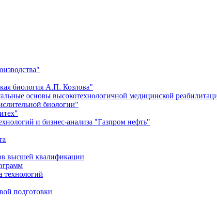
оизводства"
кая биология А.П. Козлова"
тальные основы высокотехнологичной медицинской реабилитац
числительной биологии"
итех"
хнологий и бизнес-анализа "Газпром нефть"
та
ров высшей квалификации
рограмм
а технологий
евой подготовки