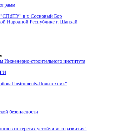
рограмм
 "СПбПУ" в г. Сосновый Бор
й Народной Республике г. Шанхай
я
м Инженерно-строительного института
 ГИ
ional Instruments-Политехник"
ской безопасности
ия в интересах устойчивого развития"