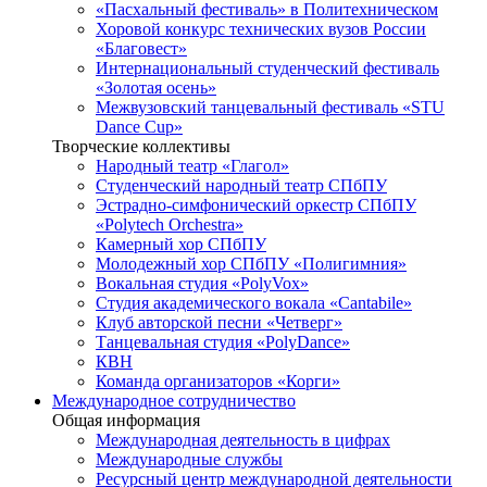
«Пасхальный фестиваль» в Политехническом
Хоровой конкурс технических вузов России
«Благовест»
Интернациональный студенческий фестиваль
«Золотая осень»
Межвузовский танцевальный фестиваль «STU
Dance Cup»
Творческие коллективы
Народный театр «Глагол»
Студенческий народный театр СПбПУ
Эстрадно-симфонический оркестр СПбПУ
«Polytech Orchestra»
Камерный хор СПбПУ
Молодежный хор СПбПУ «Полигимния»
Вокальная студия «PolyVox»
Студия академического вокала «Cantabile»
Клуб авторской песни «Четверг»
Танцевальная студия «PolyDance»
КВН
Команда организаторов «Корги»
Международное сотрудничество
Общая информация
Международная деятельность в цифрах
Международные службы
Ресурсный центр международной деятельности