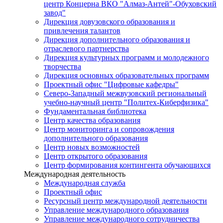
центр Концерна ВКО "Алмаз-Антей"-Обуховский
завод"
Дирекция довузовского образования и
привлечения талантов
Дирекция дополнительного образования и
отраслевого партнерства
Дирекция культурных программ и молодежного
творчества
Дирекция основных образовательных программ
Проектный офис "Цифровые кафедры"
Северо-Западный межвузовский региональный
учебно-научный центр "Политех-Киберфизика"
Фундаментальная библиотека
Центр качества образования
Центр мониторинга и сопровождения
дополнительного образования
Центр новых возможностей
Центр открытого образования
Центр формирования контингента обучающихся
Международная деятельность
Международная служба
Проектный офис
Ресурсный центр международной деятельности
Управление международного образования
Управление международного сотрудничества