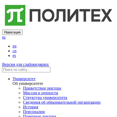
Навигация
ru
en
cn
es
Версия для слабовидящих
Университет
Об университете
Приветствие ректора
Миссия и ценности
Структура университета
Сведения об образовательной организации
История
Персоналии
Почетные доктора