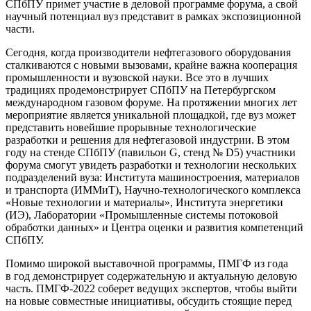
СПбПУ примет участие в деловой программе форума, а свой
научный потенциал вуз представит в рамках экспозиционной
части.
Сегодня, когда производители нефтегазового оборудования
сталкиваются с новыми вызовами, крайне важна кооперация
промышленности и вузовской науки. Все это в лучших
традициях продемонстрирует СПбПУ на Петербургском
международном газовом форуме. На протяжении многих лет
мероприятие является уникальной площадкой, где вуз может
представить новейшие прорывные технологические
разработки и решения для нефтегазовой индустрии. В этом
году на стенде СПбПУ (павильон G, стенд № D5) участники
форума смогут увидеть разработки и технологии нескольких
подразделений вуза: Института машиностроения, материалов
и транспорта (ИММиТ), Научно-технологического комплекса
«Новые технологии и материалы», Института энергетики
(ИЭ), Лаборатории «Промышленные системы потоковой
обработки данных» и Центра оценки и развития компетенций
СПбПУ.
Помимо широкой выставочной программы, ПМГФ из года
в год демонстрирует содержательную и актуальную деловую
часть. ПМГФ-2022 соберет ведущих экспертов, чтобы выйти
на новые совместные инициативы, обсудить стоящие перед