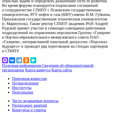
отраслью задачи и определить дальнейшие пути ее развития.
Во время форума планируется подписание соглашений
о сотрудничестве СПбПУ с Псковским государственным
университетом, РГУ нефти и газа (НИУ) имени И.М. Губкина,
Приазовским государственным техническим университетом
(г. Мариуполь). Также ректор СПбПУ академик РАН Андрей
Рудской примет участие в семинаре-совещании работников
подразделений по управлению персоналом Группы «Газпром»
и Научно-образовательного межвузовского совета ПАО
«Газпром», интерактивной панельной дискуссии «Персонал
будущего» и проведет ряд переговоров на стендах партнеров
и СПбПУ.
Полезная информация
Сведения об образовательной
организации
Карта кампуса
Карта сайта
Приемная комиссия
Подразделения
Институты
Персоналии
Часто задаваемые вопросы
Расписание занятий
Конкурсы и гранты