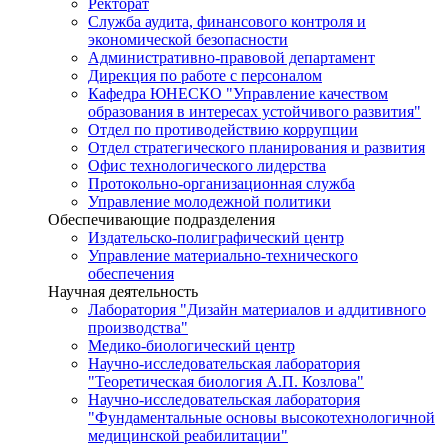
Ректорат
Служба аудита, финансового контроля и
экономической безопасности
Административно-правовой департамент
Дирекция по работе с персоналом
Кафедра ЮНЕСКО "Управление качеством
образования в интересах устойчивого развития"
Отдел по противодействию коррупции
Отдел стратегического планирования и развития
Офис технологического лидерства
Протокольно-организационная служба
Управление молодежной политики
Обеспечивающие подразделения
Издательско-полиграфический центр
Управление материально-технического
обеспечения
Научная деятельность
Лаборатория "Дизайн материалов и аддитивного
производства"
Медико-биологический центр
Научно-исследовательская лаборатория
"Теоретическая биология А.П. Козлова"
Научно-исследовательская лаборатория
"Фундаментальные основы высокотехнологичной
медицинской реабилитации"