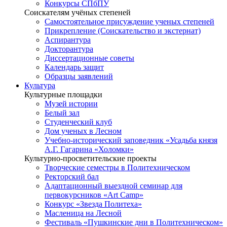
Конкурсы СПбПУ
Соискателям учёных степеней
Самостоятельное присуждение ученых степеней
Прикрепление (Соискательство и экстернат)
Аспирантура
Докторантура
Диссертационные советы
Календарь защит
Образцы заявлений
Культура
Культурные площадки
Музей истории
Белый зал
Студенческий клуб
Дом ученых в Лесном
Учебно-исторический заповедник «Усадьба князя
А.Г. Гагарина «Холомки»
Культурно-просветительские проекты
Творческие семестры в Политехническом
Ректорский бал
Адаптационный выездной семинар для
первокурсников «Art Camp»
Конкурс «Звезда Политеха»
Масленица на Лесной
Фестиваль «Пушкинские дни в Политехническом»