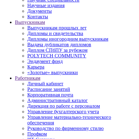
Научные издания
Документы
Контакты
Выпускникам
Выпускникам прошлых лет
Дипломы и свидетельства
Дипломы иногородним выпускникам
Выдача дубликатов дипломов
Диплом СПбПУ за рубежом
POLYTECH COMMUNITY
Эндаумент фонд
Карьера
«Золотые» выпускники
Работникам
Личный кабинет
Расписание занятий
Корпоративная почта
Административный каталог
Дирекция по работе с персоналом
Управление бухгалтерского учета
Управление материально-технического
обеспечения
Руководство по фирменному стилю
Профком