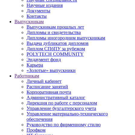
Научные издания
Документы
Контакты
Выпускникам
Выпускникам прошлых лет
Дипломы и свидетельства
Дипломы иногородним выпускникам
Выдача дубликатов дипломов
Диплом СПбПУ за рубежом
POLYTECH COMMUNITY
Эндаумент фонд
Карьера
«Золотые» выпускники
Работникам
Личный кабинет
Расписание занятий
Корпоративная почта
Административный каталог
Дирекция по работе с персоналом
Управление бухгалтерского учета
Управление материально-технического
обеспечения
Руководство по фирменному стилю
Профком