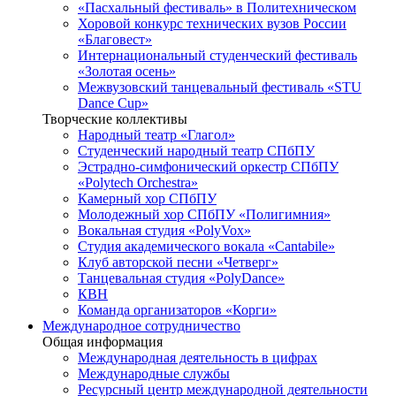
«Пасхальный фестиваль» в Политехническом
Хоровой конкурс технических вузов России
«Благовест»
Интернациональный студенческий фестиваль
«Золотая осень»
Межвузовский танцевальный фестиваль «STU
Dance Cup»
Творческие коллективы
Народный театр «Глагол»
Студенческий народный театр СПбПУ
Эстрадно-симфонический оркестр СПбПУ
«Polytech Orchestra»
Камерный хор СПбПУ
Молодежный хор СПбПУ «Полигимния»
Вокальная студия «PolyVox»
Студия академического вокала «Cantabile»
Клуб авторской песни «Четверг»
Танцевальная студия «PolyDance»
КВН
Команда организаторов «Корги»
Международное сотрудничество
Общая информация
Международная деятельность в цифрах
Международные службы
Ресурсный центр международной деятельности