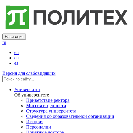
Навигация
ru
en
cn
es
Версия для слабовидящих
Университет
Об университете
Приветствие ректора
Миссия и ценности
Структура университета
Сведения об образовательной организации
История
Персоналии
Почетные доктора