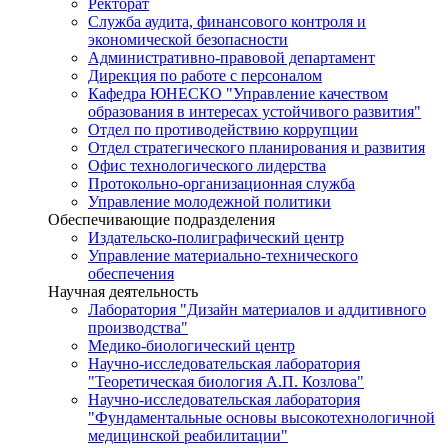
Ректорат
Служба аудита, финансового контроля и
экономической безопасности
Административно-правовой департамент
Дирекция по работе с персоналом
Кафедра ЮНЕСКО "Управление качеством
образования в интересах устойчивого развития"
Отдел по противодействию коррупции
Отдел стратегического планирования и развития
Офис технологического лидерства
Протокольно-организационная служба
Управление молодежной политики
Обеспечивающие подразделения
Издательско-полиграфический центр
Управление материально-технического
обеспечения
Научная деятельность
Лаборатория "Дизайн материалов и аддитивного
производства"
Медико-биологический центр
Научно-исследовательская лаборатория
"Теоретическая биология А.П. Козлова"
Научно-исследовательская лаборатория
"Фундаментальные основы высокотехнологичной
медицинской реабилитации"