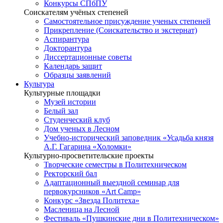
Конкурсы СПбПУ
Соискателям учёных степеней
Самостоятельное присуждение ученых степеней
Прикрепление (Соискательство и экстернат)
Аспирантура
Докторантура
Диссертационные советы
Календарь защит
Образцы заявлений
Культура
Культурные площадки
Музей истории
Белый зал
Студенческий клуб
Дом ученых в Лесном
Учебно-исторический заповедник «Усадьба князя
А.Г. Гагарина «Холомки»
Культурно-просветительские проекты
Творческие семестры в Политехническом
Ректорский бал
Адаптационный выездной семинар для
первокурсников «Art Camp»
Конкурс «Звезда Политеха»
Масленица на Лесной
Фестиваль «Пушкинские дни в Политехническом»