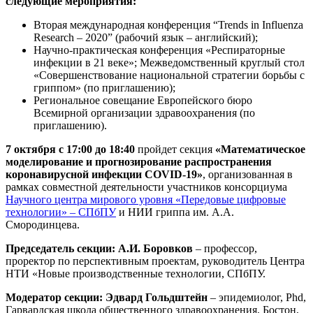
следующие мероприятия:
Вторая международная конференция “Trends in Influenza
Research – 2020” (рабочий язык – английский);
Научно-практическая конференция «Респираторные
инфекции в 21 веке»; Межведомственный круглый стол
«Совершенствование национальной стратегии борьбы с
гриппом» (по приглашению);
Региональное совещание Европейского бюро
Всемирной организации здравоохранения (по
приглашению).
7 октября с 17:00 до 18:40
пройдет секция
«Математическое
моделирование и прогнозирование распространения
коронавирусной инфекции COVID-19»
, организованная в
рамках совместной деятельности участников консорциума
Научного центра мирового уровня «Передовые цифровые
технологии» – СПбПУ
и НИИ гриппа им. А.А.
Смородинцева.
Председатель секции: А.И. Боровков
– профессор,
проректор по перспективным проектам, руководитель Центра
НТИ «Новые производственные технологии, СПбПУ.
Модератор секции: Эдвард Гольдштейн
– эпидемиолог, Phd,
Гарвардская школа общественного здравоохранения, Бостон,