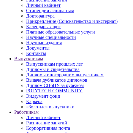
Личный кабинет
Стипендии аспирантам
Докторантура
Прикрепление (Соискательство и экстернат)
Календарь защит
Платные образовательные услуги
Научные специальности
Научные издания
Документы
Контакты
Выпускникам
Выпускникам прошлых лет
Дипломы и свидетельства
Дипломы иногородним выпускникам
Выдача дубликатов дипломов
Диплом СПбПУ за рубежом
POLYTECH COMMUNITY
Эндаумент фонд
Карьера
«Золотые» выпускники
Работникам
Личный кабинет
Расписание занятий
Корпоративная почта