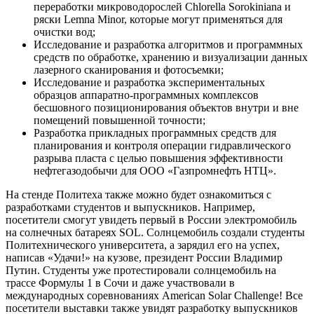
переработки микроводорослей Chlorella Sorokiniana и
ряски Lemna Minor, которые могут применяться для
очистки вод;
Исследование и разработка алгоритмов и программных
средств по обработке, хранению и визуализации данных
лазерного сканирования и фотосъемки;
Исследование и разработка экспериментальных
образцов аппаратно-программных комплексов
бесшовного позиционирования объектов внутри и вне
помещений повышенной точности;
Разработка прикладных программных средств для
планирования и контроля операции гидравлического
разрыва пласта с целью повышения эффективности
нефтегазодобычи для ООО «Газпромнефть НТЦ».
На стенде Политеха также можно будет ознакомиться с
разработками студентов и выпускников. Например,
посетители смогут увидеть первый в России электромобиль
на солнечных батареях SOL. Солнцемобиль создали студенты
Политехнического университета, а зарядил его на успех,
написав «Удачи!» на кузове, президент России Владимир
Путин. Студенты уже протестировали солнцемобиль на
трассе Формулы 1 в Сочи и даже участвовали в
международных соревнованиях American Solar Challenge! Все
посетители выставки также увидят разработку выпускников