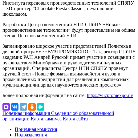
Института передовых производственных технологий СПбПУ
– 3D-принтер “Chocolate Fiesta Classic”, печатающий
шоколадом.
Разработки Центра компетенций НТИ СПбПУ «Новые
производственные технологии» будут представлены на общем
стенде Центров компетенций НТИ.
Запланировано широкое участие представителей Политеха в
деловой программе «ВУЗПРОМЭКСПО». Так, ректор СПбПУ
академик РАН Андрей Рудской примет участие в совещании с
руководством Минобрнауки и руководителями научных
организаций. Специалисты Центра НТИ СПбПУ проведут
круглый стол «Новые форматы взаимодействия вузов и
промышленных предприятий для реализации комплексных
мультидисциплинарных научно-технических проектов».
Более подробная информация на сайте:
https://vuzpromexpo.ru/
Полезная информация
Сведения об образовательной
организации
Карта кампуса
Карта сайта
Приемная комиссия
Подразделения