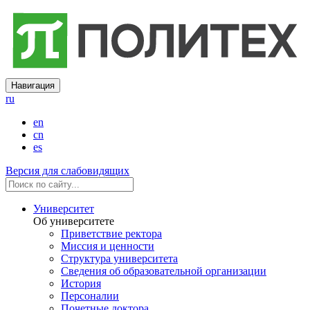
Навигация
ru
en
cn
es
Версия для слабовидящих
Университет
Об университете
Приветствие ректора
Миссия и ценности
Структура университета
Сведения об образовательной организации
История
Персоналии
Почетные доктора