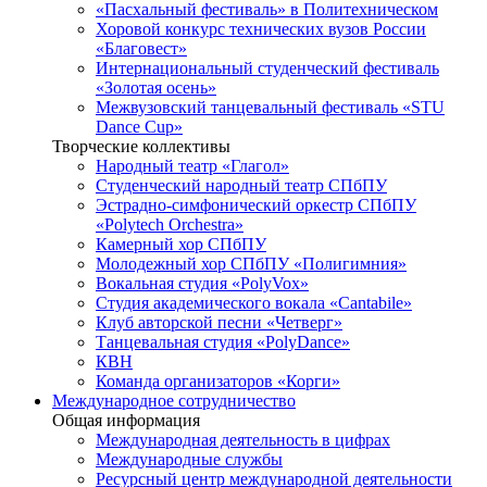
«Пасхальный фестиваль» в Политехническом
Хоровой конкурс технических вузов России
«Благовест»
Интернациональный студенческий фестиваль
«Золотая осень»
Межвузовский танцевальный фестиваль «STU
Dance Cup»
Творческие коллективы
Народный театр «Глагол»
Студенческий народный театр СПбПУ
Эстрадно-симфонический оркестр СПбПУ
«Polytech Orchestra»
Камерный хор СПбПУ
Молодежный хор СПбПУ «Полигимния»
Вокальная студия «PolyVox»
Студия академического вокала «Cantabile»
Клуб авторской песни «Четверг»
Танцевальная студия «PolyDance»
КВН
Команда организаторов «Корги»
Международное сотрудничество
Общая информация
Международная деятельность в цифрах
Международные службы
Ресурсный центр международной деятельности