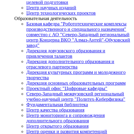
целевой подготовки
Центр научных изданий
Центр технологических проектов
Образовательная деятельность
Базовая кафедра "Робототехнические комплексы
производственного и специального назначения"
совместно с АО "Северо-Западный региональный
центр Концерна ВКО "Алмаз-Антей"-Обуховский
завод"
Дирекция довузовского образования и
привлечения талантов
Дирекция дополнительного образования и
отраслевого партнерства
Дирекция культурных программ и молодежного
творчества
Дирекция основных образовательных программ
Проектный офис "Цифровые кафедры"
Северо-Западный межвузовский региональный
учебно-научный центр "Политех-Киберфизика"
Фундаментальная библиотека
Центр качества образования
Центр мониторинга и сопровождения
дополнительного образования
Центр открытого образования
Центр оценки и развития компетенций