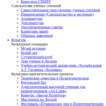
Конкурсы СПбПУ
Соискателям учёных степеней
Самостоятельное присуждение ученых степеней
Прикрепление (Соискательство и экстернат)
Аспирантура
Докторантура
Диссертационные советы
Календарь защит
Образцы заявлений
Культура
Культурные площадки
Музей истории
Белый зал
Студенческий клуб
Дом ученых в Лесном
Учебно-исторический заповедник «Усадьба князя
А.Г. Гагарина «Холомки»
Культурно-просветительские проекты
Творческие семестры в Политехническом
Ректорский бал
Адаптационный выездной семинар для
первокурсников «Art Camp»
Конкурс «Звезда Политеха»
Масленица на Лесной
Фестиваль «Пушкинские дни в Политехническом»