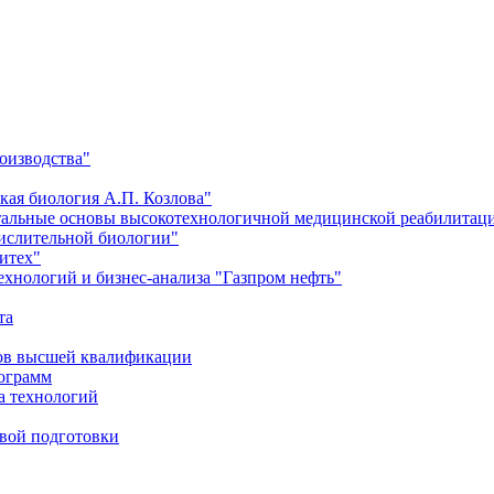
оизводства"
кая биология А.П. Козлова"
тальные основы высокотехнологичной медицинской реабилитац
числительной биологии"
итех"
хнологий и бизнес-анализа "Газпром нефть"
та
ров высшей квалификации
рограмм
а технологий
евой подготовки