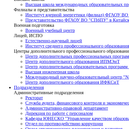
Высшая школа международных образовательных п
Филиалы и представительства
Институт ядерной энергетики (филиал) ФГАОУ ВО
Представительство ФГАОУ ВО "СПбПУ" в Китайско
Военная подготовка
Военный учебный центр
Лицей, ИСПО
Естественно-научный лицей
Институт среднего профессионального образования
Центры дополнительного профессионального образовани
Центр дополнительных профессиональных програм
Центр дополнительного образования ИПМЭиТ
Центр дополнительных образовательных программ
Высшая инженерная школа
Международный научно-образовательный центр "Nat
Центр дополнительного образования ИФКСиТ
Подразделения
Административные подразделения
Ректорат
Служба аудита, финансового контроля и экономиче
Административно-правовой департамент
Дирекция по работе с персоналом
Кафедра ЮНЕСКО "Управление качеством образован
Отдел по противодействию коррупции
Отдел стратегического планирования и развития