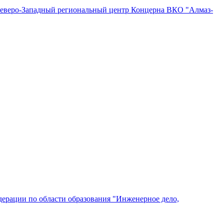
"Северо-Западный региональный центр Концерна ВКО "Алмаз-
ерации по области образования "Инженерное дело,