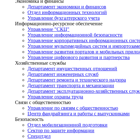
Экономика и финансы
Департамент экономики и финансов
Отдел информационных технологий
Управление бухгалтерского учета
Информационно-ресурсное обеспечение
Управление "СКЦ"
Управление информационной безопасности
Управление корпоративных информационных сист
Управление мультимедийных систем и импортозам
Управление развития порталов и мобильных прил
Управление цифрового развития и партнерства
Хозяйственные службы
Департамент имущественных отношений
Департамент инженерных служб
Департамент ремонта и технического надзора
Департамент транспорта и механизации
Департамент эксплуатационно-хозяйственных служ
Управление охраны труда
Связи с общественностью
Управление по связям с общественностью
Центр фандрайзинга и работы с выпускниками
Безопасность
Отдел мобилизационной подготовки
Сектор по защите информации
Спецотдел