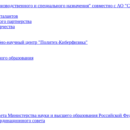
роизводственного и специального назначения" совместно с АО 
 талантов
ого партнерства
рчества
бно-научный центр "Политех-Киберфизика"
ого образования
ета Министерства науки и высшего образования Российской Фед
ординационного совета