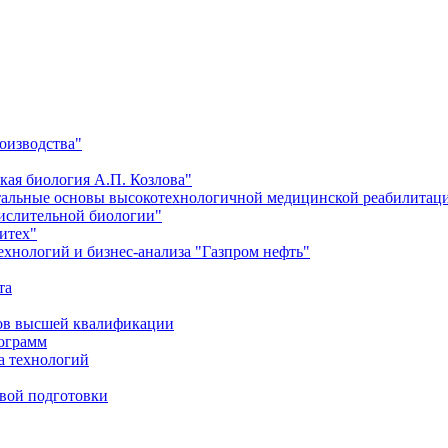
оизводства"
кая биология А.П. Козлова"
тальные основы высокотехнологичной медицинской реабилитац
числительной биологии"
итех"
хнологий и бизнес-анализа "Газпром нефть"
та
ров высшей квалификации
рограмм
а технологий
евой подготовки