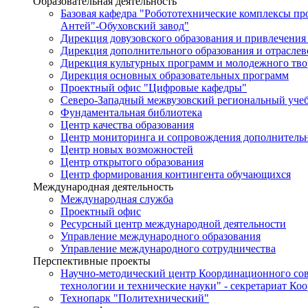
Образовательная деятельность
Базовая кафедра "Робототехнические комплексы п
Антей"-Обуховский завод"
Дирекция довузовского образования и привлечения
Дирекция дополнительного образования и отраслев
Дирекция культурных программ и молодежного тво
Дирекция основных образовательных программ
Проектный офис "Цифровые кафедры"
Северо-Западный межвузовский региональный уче
Фундаментальная библиотека
Центр качества образования
Центр мониторинга и сопровождения дополнительн
Центр новых возможностей
Центр открытого образования
Центр формирования контингента обучающихся
Международная деятельность
Международная служба
Проектный офис
Ресурсный центр международной деятельности
Управление международного образования
Управление международного сотрудничества
Перспективные проекты
Научно-методический центр Координационного сов
технологии и технические науки" - секретариат Ко
Технопарк "Политехнический"