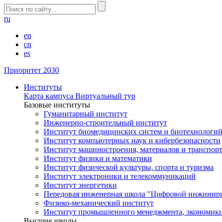
ru
en
cn
es
Приоритет 2030
Институты
Карта кампуса
Виртуальный тур
Базовые институты
Гуманитарный институт
Инженерно-строительный институт
Институт биомедицинских систем и биотехнологи
Институт компьютерных наук и кибербезопасности
Институт машиностроения, материалов и транспор
Институт физики и математики
Институт физической культуры, спорта и туризма
Институт электроники и телекоммуникаций
Институт энергетики
Передовая инженерная школа "Цифровой инжинир
Физико-механический институт
Институт промышленного менеджмента, экономики
Высшие школы