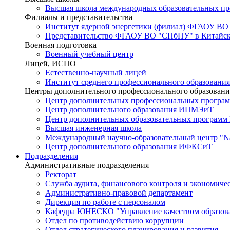
Высшая школа международных образовательных п
Филиалы и представительства
Институт ядерной энергетики (филиал) ФГАОУ ВО
Представительство ФГАОУ ВО "СПбПУ" в Китайско
Военная подготовка
Военный учебный центр
Лицей, ИСПО
Естественно-научный лицей
Институт среднего профессионального образования
Центры дополнительного профессионального образовани
Центр дополнительных профессиональных програм
Центр дополнительного образования ИПМЭиТ
Центр дополнительных образовательных программ
Высшая инженерная школа
Международный научно-образовательный центр "Nat
Центр дополнительного образования ИФКСиТ
Подразделения
Административные подразделения
Ректорат
Служба аудита, финансового контроля и экономиче
Административно-правовой департамент
Дирекция по работе с персоналом
Кафедра ЮНЕСКО "Управление качеством образован
Отдел по противодействию коррупции
Отдел стратегического планирования и развития