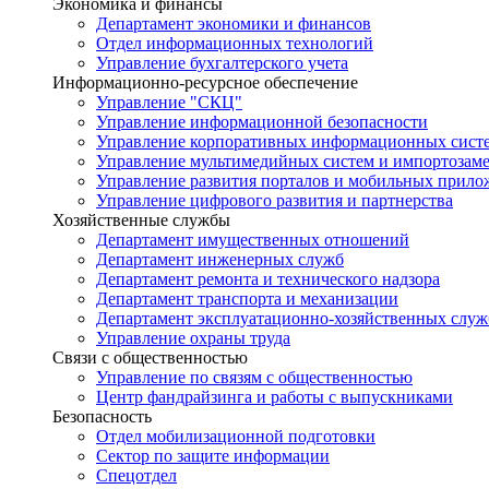
Экономика и финансы
Департамент экономики и финансов
Отдел информационных технологий
Управление бухгалтерского учета
Информационно-ресурсное обеспечение
Управление "СКЦ"
Управление информационной безопасности
Управление корпоративных информационных сист
Управление мультимедийных систем и импортозам
Управление развития порталов и мобильных прил
Управление цифрового развития и партнерства
Хозяйственные службы
Департамент имущественных отношений
Департамент инженерных служб
Департамент ремонта и технического надзора
Департамент транспорта и механизации
Департамент эксплуатационно-хозяйственных служ
Управление охраны труда
Связи с общественностью
Управление по связям с общественностью
Центр фандрайзинга и работы с выпускниками
Безопасность
Отдел мобилизационной подготовки
Сектор по защите информации
Спецотдел