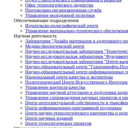
Офис технологического лидерства
Протокольно-организационная служба
Управление молодежной политики
Обеспечивающие подразделения
Издательско-полиграфический центр
Управление материально-технического обеспечения
Научная деятельность
Лаборатория "Дизайн материалов и аддитивного пр
Медико-биологический центр
Научно-исследовательская лаборатория "Теоретичес
Научно-исследовательская лаборатория "Фундамен
Научно-исследовательская лаборатория "Центр вы
Научно-образовательный центр "Газпромнефть-Пол
Научно-образовательный центр информационных те
Национальный центр качества и экспертизы
Политехнический Центр Искусственного Интеллек
Управление контроля качества
Управление научной аттестации и подготовки кад
Управление сопровождения научных проектов и п
Центр интеллектуальной собственности и трансфер
Центр информационно-программной поддержки
Центр научно-технологического партнерства и цел
Центр научных изданий
Центр технологических проектов