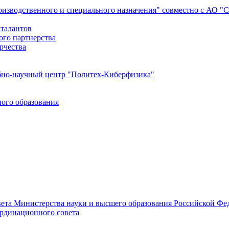
роизводственного и специального назначения" совместно с АО 
 талантов
ого партнерства
рчества
бно-научный центр "Политех-Киберфизика"
ого образования
ета Министерства науки и высшего образования Российской Фед
ординационного совета