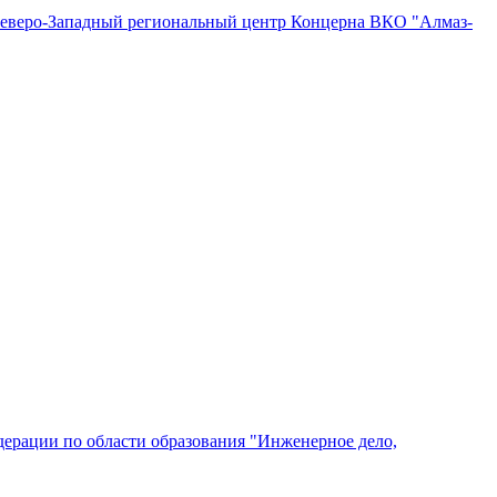
"Северо-Западный региональный центр Концерна ВКО "Алмаз-
ерации по области образования "Инженерное дело,