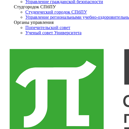
Управление гражданской безопасности
Студгородок СПбПУ
Студенческий городок СПбПУ
Управление региональными учебно-оздоровительн
Органы управления
Попечительский совет
Ученый совет Университета