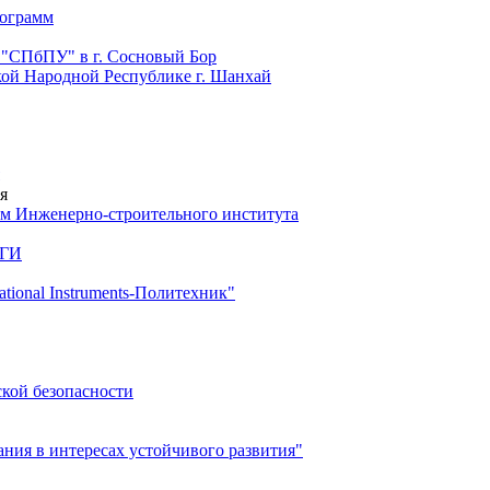
рограмм
 "СПбПУ" в г. Сосновый Бор
й Народной Республике г. Шанхай
я
м Инженерно-строительного института
 ГИ
ional Instruments-Политехник"
ской безопасности
ия в интересах устойчивого развития"