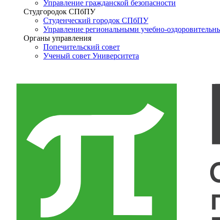
Управление гражданской безопасности
Студгородок СПбПУ
Студенческий городок СПбПУ
Управление региональными учебно-оздоровительн
Органы управления
Попечительский совет
Ученый совет Университета