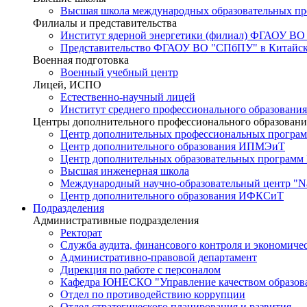
Высшая школа международных образовательных п
Филиалы и представительства
Институт ядерной энергетики (филиал) ФГАОУ ВО
Представительство ФГАОУ ВО "СПбПУ" в Китайско
Военная подготовка
Военный учебный центр
Лицей, ИСПО
Естественно-научный лицей
Институт среднего профессионального образования
Центры дополнительного профессионального образовани
Центр дополнительных профессиональных програм
Центр дополнительного образования ИПМЭиТ
Центр дополнительных образовательных программ
Высшая инженерная школа
Международный научно-образовательный центр "Nat
Центр дополнительного образования ИФКСиТ
Подразделения
Административные подразделения
Ректорат
Служба аудита, финансового контроля и экономиче
Административно-правовой департамент
Дирекция по работе с персоналом
Кафедра ЮНЕСКО "Управление качеством образован
Отдел по противодействию коррупции
Отдел стратегического планирования и развития