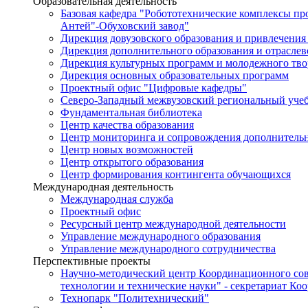
Образовательная деятельность
Базовая кафедра "Робототехнические комплексы п
Антей"-Обуховский завод"
Дирекция довузовского образования и привлечения
Дирекция дополнительного образования и отраслев
Дирекция культурных программ и молодежного тво
Дирекция основных образовательных программ
Проектный офис "Цифровые кафедры"
Северо-Западный межвузовский региональный уче
Фундаментальная библиотека
Центр качества образования
Центр мониторинга и сопровождения дополнительн
Центр новых возможностей
Центр открытого образования
Центр формирования контингента обучающихся
Международная деятельность
Международная служба
Проектный офис
Ресурсный центр международной деятельности
Управление международного образования
Управление международного сотрудничества
Перспективные проекты
Научно-методический центр Координационного сов
технологии и технические науки" - секретариат Ко
Технопарк "Политехнический"