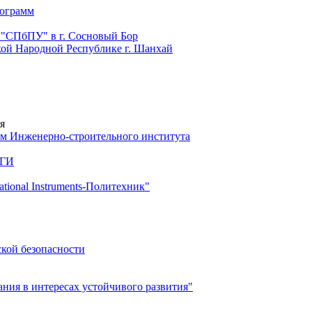
рограмм
 "СПбПУ" в г. Сосновый Бор
й Народной Республике г. Шанхай
я
м Инженерно-строительного института
 ГИ
ional Instruments-Политехник"
ской безопасности
ия в интересах устойчивого развития"