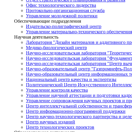
Офис технологического лидерства
Протокольно-организационная служба
Управление молодежной политики
Обеспечивающие подразделения
Издательско-полиграфический центр
Управление материально-технического обеспечения
Научная деятельность
Лаборатория "Дизайн материалов и аддитивного пр
Медико-биологический центр
Научно-исследовательская лаборатория "Теоретичес
Научно-исследовательская лаборатория "Фундамен
Научно-исследовательская лаборатория "Центр вы
Научно-образовательный центр "Газпромнефть-Пол
Научно-образовательный центр информационных те
Национальный центр качества и экспертизы
Политехнический Центр Искусственного Интеллек
Управление контроля качества
Управление научной аттестации и подготовки кад
Управление сопровождения научных проектов и п
Центр интеллектуальной собственности и трансфер
Центр информационно-программной поддержки
Центр научно-технологического партнерства и цел
Центр научных изданий
Центр технологических проектов