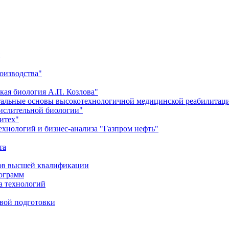
оизводства"
кая биология А.П. Козлова"
тальные основы высокотехнологичной медицинской реабилитац
числительной биологии"
итех"
хнологий и бизнес-анализа "Газпром нефть"
та
ров высшей квалификации
рограмм
а технологий
евой подготовки