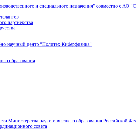
роизводственного и специального назначения" совместно с АО 
 талантов
ого партнерства
рчества
бно-научный центр "Политех-Киберфизика"
ого образования
ета Министерства науки и высшего образования Российской Фед
ординационного совета