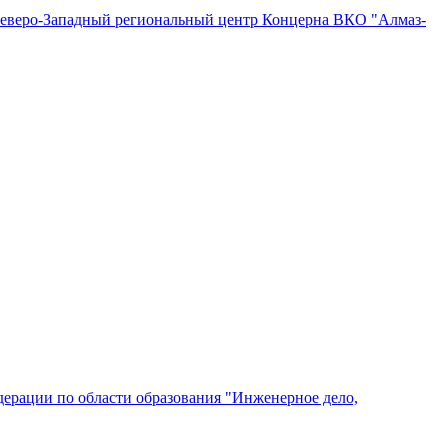
"Северо-Западный региональный центр Концерна ВКО "Алмаз-
ерации по области образования "Инженерное дело,