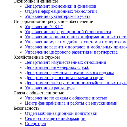
Экономика и финансы
Департамент экономики и финансов
Отдел информационных технологий
Управление бухгалтерского учета
Информационно-ресурсное обеспечение
Управление "СКЦ"
Управление информационной безопасности
Управление корпоративных информационных сист
Управление мультимедийных систем и импортозам
Управление развития порталов и мобильных прил
Управление цифрового развития и партнерства
Хозяйственные службы
Департамент имущественных отношений
Департамент инженерных служб
Департамент ремонта и технического надзора
Департамент транспорта и механизации
Департамент эксплуатационно-хозяйственных служ
Управление охраны труда
Связи с общественностью
Управление по связям с общественностью
Центр фандрайзинга и работы с выпускниками
Безопасность
Отдел мобилизационной подготовки
Сектор по защите информации
Спецотдел