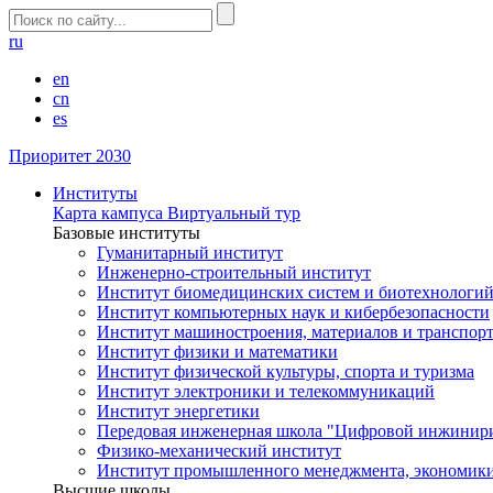
ru
en
cn
es
Приоритет 2030
Институты
Карта кампуса
Виртуальный тур
Базовые институты
Гуманитарный институт
Инженерно-строительный институт
Институт биомедицинских систем и биотехнологи
Институт компьютерных наук и кибербезопасности
Институт машиностроения, материалов и транспор
Институт физики и математики
Институт физической культуры, спорта и туризма
Институт электроники и телекоммуникаций
Институт энергетики
Передовая инженерная школа "Цифровой инжинир
Физико-механический институт
Институт промышленного менеджмента, экономики
Высшие школы