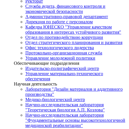
Ректорат
Служба аудита, финансового контроля и
экономической безопасности
Административно-правовой департамент
Дирекция по работе с персоналом
Кафедра ЮНЕСКО "Управление качеством
образования в интересах устойчивого развития"
Отдел по противодействию коррупции
Отдел стратегического планирования и развития
Офис технологического лидерства
Протокольно-организационная служба
Управление молодежной политики
Обеспечивающие подразделения
Издательско-полиграфический центр
Управление материально-технического
обеспечения
Научная деятельность
Лаборатория "Дизайн материалов и аддитивного
производства"
Медико-биологический центр
Научно-исследовательская лаборатория
"Теоретическая биология А.П. Козлова"
Научно-исследовательская лаборатория
"Фундаментальные основы высокотехнологичной
медицинской реабилитации"