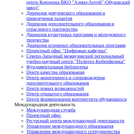
центр Концерна ВКО "Алмаз-Антей"-Обуховский
завод"
Дирекция довузовского образования и
привлечения талантов
Дирекция дополнительного образования и
отраслевого партнерства
Дирекция культурных программ и молодежного
творчества
Дирекция основных образовательных программ
Проектный офис "Цифровые кафедры"
Северо-Западный межвузовский региональный
учебно-научный центр "Политех-Киберфизика"
Фундаментальная библиотека
Центр качества образования
Центр мониторинга и сопровождения
дополнительного образования
Центр новых возможностей
Центр открытого образования
Центр формирования контингента обучающихся
Международная деятельность
Международная служба
Проектный офис
Ресурсный центр международной деятельности
Управление международного образования
Управление международного сотрудничества