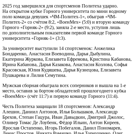
2025 год завершился для спортсменов Политеха ударно.
На открытом кубке Горного университета по мини водному
поло команда девушек «ЧМ-Политех-1», обыграв «ЧМ-
Политех-2» со счётом 8:2, «ВоенМех» (5:0) и вторую команду
Горного «Горняк-2» (9:2), заняла 2-е место, уступив лишь
по дополнительным показателям первой команде Горного
университета «Горняк-1» (3:3).
За университет выступили 14 спортсменок: Анжелика
Бондаренко, Анастасия Воеводина, Дарья Дыбулина,
Екатерина Журкова, Елизавета Ефремова, Кристина Кабанова,
Ирина Кабанова, Дарья Казакова, Анастасия Козлова, Софья
Красовская, Юлия Кудяшева, Дарья Кузнецова, Елизавета
Пушкарева и Лилия Семутина.
Мужская сборная обыграла всех соперников и вышла на 1-е
место, оставив за бортом обладателей прошлогоднего кубка
«ВоенМех» (счёт 11:7) и первую команду Горного (11:4).
Честь Политеха защищали 18 спортсменов: Александр
Алешин, Даниил Антонов, Илья Большаков, Александр
Брехов, Степан Гацура, Иван Давыдкин, Дмитрий Джолос,
Оливер Томас Де Лоубенк, Фёдор Ильин, Антон Киреев,
Ярослав Остапенко, Игорь Побегалов, Данил Пономарев,
Денис Простов, Никита Ромашко, Илья Торнушенко, Олег