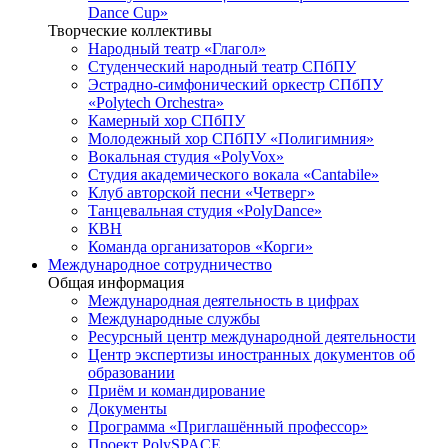
Dance Cup»
Творческие коллективы
Народный театр «Глагол»
Студенческий народный театр СПбПУ
Эстрадно-симфонический оркестр СПбПУ
«Polytech Orchestra»
Камерный хор СПбПУ
Молодежный хор СПбПУ «Полигимния»
Вокальная студия «PolyVox»
Студия академического вокала «Cantabile»
Клуб авторской песни «Четверг»
Танцевальная студия «PolyDance»
КВН
Команда организаторов «Корги»
Международное сотрудничество
Общая информация
Международная деятельность в цифрах
Международные службы
Ресурсный центр международной деятельности
Центр экспертизы иностранных документов об
образовании
Приём и командирование
Документы
Программа «Приглашённый профессор»
Проект PolySPACE