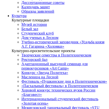
Диссертационные советы
Календарь защит
Образцы заявлений
Культура
Культурные площадки
Музей истории
Белый зал
Студенческий клуб
Дом ученых в Лесном
Учебно-исторический заповедник «Усадьба князя
А.Г. Гагарина «Холомки»
Культурно-просветительские проекты
Творческие семестры в Политехническом
Ректорский бал
Адаптационный выездной семинар для
первокурсников «Art Camp»
Конкурс «Звезда Политеха»
Масленица на Лесной
Фестиваль «Пушкинские дни в Политехническом»
«Пасхальный фестиваль» в Политехническом
Хоровой конкурс технических вузов России
«Благовест»
Интернациональный студенческий фестиваль
«Золотая осень»
Межвузовский танцевальный фестиваль «STU