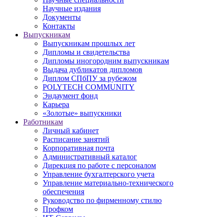
Научные издания
Документы
Контакты
Выпускникам
Выпускникам прошлых лет
Дипломы и свидетельства
Дипломы иногородним выпускникам
Выдача дубликатов дипломов
Диплом СПбПУ за рубежом
POLYTECH COMMUNITY
Эндаумент фонд
Карьера
«Золотые» выпускники
Работникам
Личный кабинет
Расписание занятий
Корпоративная почта
Административный каталог
Дирекция по работе с персоналом
Управление бухгалтерского учета
Управление материально-технического
обеспечения
Руководство по фирменному стилю
Профком