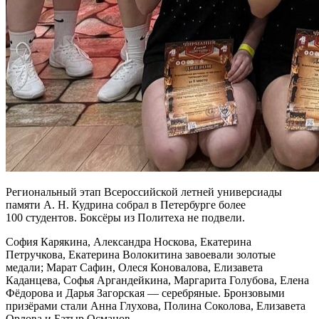
Региональный этап Всероссийской летней универсиады
памяти А. Н. Кудрина собрал в Петербурге более
100 студентов. Боксёры из Политеха не подвели.
София Карякина, Александра Носкова, Екатерина
Петручкова, Екатерина Волокитина завоевали золотые
медали; Марат Сафин, Олеся Коновалова, Елизавета
Каданцева, Софья Аргандейкина, Маргарита Голубова, Елена
Фёдорова и Дарья Загорская — серебряные. Бронзовыми
призёрами стали Анна Глухова, Полина Соколова, Елизавета
Орлова и Батыр Османов.