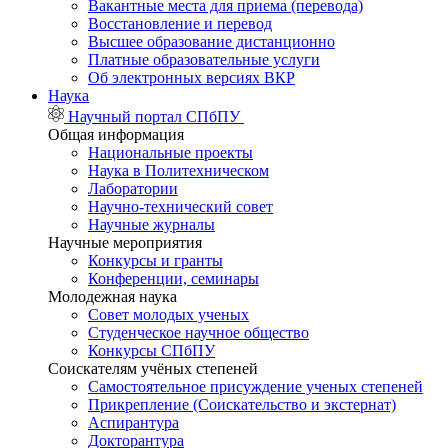
Вакантные места для приема (перевода)
Восстановление и перевод
Высшее образование дистанционно
Платные образовательные услуги
Об электронных версиях ВКР
Наука
Научный портал СПбПУ
Общая информация
Национальные проекты
Наука в Политехническом
Лаборатории
Научно-технический совет
Научные журналы
Научные мероприятия
Конкурсы и гранты
Конференции, семинары
Молодежная наука
Совет молодых ученых
Студенческое научное общество
Конкурсы СПбПУ
Соискателям учёных степеней
Самостоятельное присуждение ученых степеней
Прикрепление (Соискательство и экстернат)
Аспирантура
Докторантура