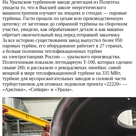
На Уральском турбинном заводе делегация из Политеха
увидела то, что в Высшей школе энергетического
машиностроения изучают на лекциях и стендах — паровые
турбины. Гости прошли по цехам всю производственную
цепочку: от заготовки до собранной турбины на сборочном
участке, увидели, как обрабатывают детали и как машина
обретает окончательный вид перед отправкой заказчику.
За все историю существования завод выпустил более 950
паровых турбин, его оборудование работает в 27 странах,
а больше половины теплофикационных турбин
на электростанциях России — уральского производства.
Политехникам показали легендарную Т-100, которых сделано
свыше 260, и рассказали о рекордсменах линейки: самой
мощной в мире теплофикационной турбине на 335 МВт,
турбине для мусоросжигательных заводов и силовой части
турбоустановок для атомных ледоколов проекта «22220» —
«Арктики», «Сибири» и «Урала».