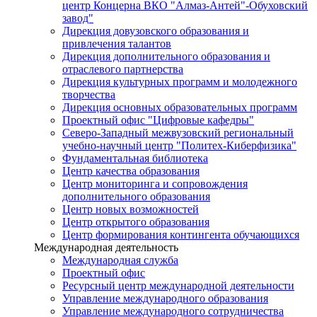
центр Концерна ВКО "Алмаз-Антей"-Обуховский
завод"
Дирекция довузовского образования и
привлечения талантов
Дирекция дополнительного образования и
отраслевого партнерства
Дирекция культурных программ и молодежного
творчества
Дирекция основных образовательных программ
Проектный офис "Цифровые кафедры"
Северо-Западный межвузовский региональный
учебно-научный центр "Политех-Киберфизика"
Фундаментальная библиотека
Центр качества образования
Центр мониторинга и сопровождения
дополнительного образования
Центр новых возможностей
Центр открытого образования
Центр формирования контингента обучающихся
Международная деятельность
Международная служба
Проектный офис
Ресурсный центр международной деятельности
Управление международного образования
Управление международного сотрудничества