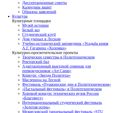
Диссертационные советы
Календарь защит
Образцы заявлений
Культура
Культурные площадки
Музей истории
Белый зал
Студенческий клуб
Дом ученых в Лесном
Учебно-исторический заповедник «Усадьба князя
А.Г. Гагарина «Холомки»
Культурно-просветительские проекты
Творческие семестры в Политехническом
Ректорский бал
Адаптационный выездной семинар для
первокурсников «Art Camp»
Конкурс «Звезда Политеха»
Масленица на Лесной
Фестиваль «Пушкинские дни в Политехническом»
«Пасхальный фестиваль» в Политехническом
Хоровой конкурс технических вузов России
«Благовест»
Интернациональный студенческий фестиваль
«Золотая осень»
Межвузовский танцевальный фестиваль «STU