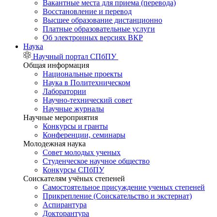
Вакантные места для приема (перевода)
Восстановление и перевод
Высшее образование дистанционно
Платные образовательные услуги
Об электронных версиях ВКР
Наука
Научный портал СПбПУ
Общая информация
Национальные проекты
Наука в Политехническом
Лаборатории
Научно-технический совет
Научные журналы
Научные мероприятия
Конкурсы и гранты
Конференции, семинары
Молодежная наука
Совет молодых ученых
Студенческое научное общество
Конкурсы СПбПУ
Соискателям учёных степеней
Самостоятельное присуждение ученых степеней
Прикрепление (Соискательство и экстернат)
Аспирантура
Докторантура