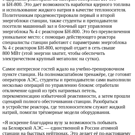
и БН-800. Это дает возможность наработки ядерного топлива
и использование жидкого натрия в качестве теплоносителя
.
Политехникам продемонстрировали первый и второй
энергоблоки станции, также студенты и преподаватели
посетили машинный зал и блочный щит управления
энергоблока № 4 с реактором БН-800. Это без преувеличения
уникальное место: с помощью действующего реактора
специалисты станции работают с параметрами энергоблока
№ 4 с реактором БН-800, который отдает в сеть свыше
800 МВт (этой энергии хватит, чтобы обеспечить
электричеством крупный мегаполис на сутки).
Самое интересное гостей ждало на учебно-тренировочном
пункте станции. На полномасштабном тренажёре, где готовят
операторов АЭС, студенты и преподаватели сами выполнили
несколько операций по управлению блоком: отработали
отключение одной из трёх натриевых петель,
перекомпенсацию избыточной реактивности, а затем прошли
сценарий полного обесточивания станции. Разобраться
в устройстве реактора, где теплоносителем служит жидкий
натрий, помогли трёхмерные модели оборудования.
Я искренне благодарна вузу за возможность побывать
на Белоярской АЭС — единственной в России атомной
станции на быстрых нейтронах. Это делает её по-настоящему