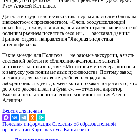
им предстоит решать
, — отметил президент «ТурбоСервис
Рус» Алексей Култышев.
Для части студентов поездка стала первым настолько близким
знакомством с производством.
Очень воодушевляющий
опыт. Когда вживую видишь, чем живёт отрасль, хочется с ещё
большим рвением посвятить себя ей", — рассказал Даниил
Гринюк, студент направления "Ядерная энергетика
и теплофизика
.
Такие выезды для Политеха — не разовые экскурсии, а часть
системной работы по сближению аудиторных занятий
и практик на производстве.
Мы готовим инженера, который
к выпуску уже понимает язык производства. Поэтому завод
и станция для нас такая же учебная площадка, как
лаборатория: студент должен своими руками потрогать то, что
до этого рассчитывал на бумаге
, — отметила директор
Высшей школы энергетического машиностроения Алена
Алешина.
Версия для печати
Полезная информация
Сведения об образовательной
организации
Карта кампуса
Карта сайта