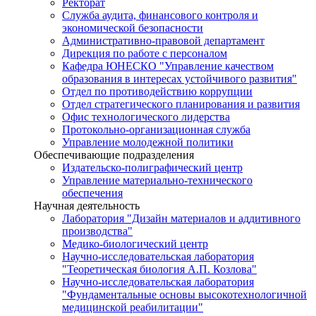
Ректорат
Служба аудита, финансового контроля и
экономической безопасности
Административно-правовой департамент
Дирекция по работе с персоналом
Кафедра ЮНЕСКО "Управление качеством
образования в интересах устойчивого развития"
Отдел по противодействию коррупции
Отдел стратегического планирования и развития
Офис технологического лидерства
Протокольно-организационная служба
Управление молодежной политики
Обеспечивающие подразделения
Издательско-полиграфический центр
Управление материально-технического
обеспечения
Научная деятельность
Лаборатория "Дизайн материалов и аддитивного
производства"
Медико-биологический центр
Научно-исследовательская лаборатория
"Теоретическая биология А.П. Козлова"
Научно-исследовательская лаборатория
"Фундаментальные основы высокотехнологичной
медицинской реабилитации"