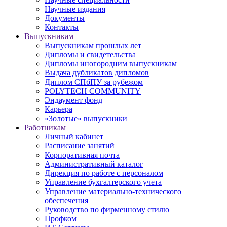
Научные издания
Документы
Контакты
Выпускникам
Выпускникам прошлых лет
Дипломы и свидетельства
Дипломы иногородним выпускникам
Выдача дубликатов дипломов
Диплом СПбПУ за рубежом
POLYTECH COMMUNITY
Эндаумент фонд
Карьера
«Золотые» выпускники
Работникам
Личный кабинет
Расписание занятий
Корпоративная почта
Административный каталог
Дирекция по работе с персоналом
Управление бухгалтерского учета
Управление материально-технического
обеспечения
Руководство по фирменному стилю
Профком