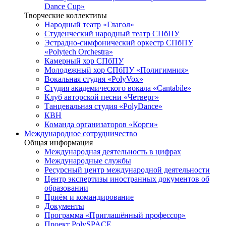
Dance Cup»
Творческие коллективы
Народный театр «Глагол»
Студенческий народный театр СПбПУ
Эстрадно-симфонический оркестр СПбПУ
«Polytech Orchestra»
Камерный хор СПбПУ
Молодежный хор СПбПУ «Полигимния»
Вокальная студия «PolyVox»
Студия академического вокала «Cantabile»
Клуб авторской песни «Четверг»
Танцевальная студия «PolyDance»
КВН
Команда организаторов «Корги»
Международное сотрудничество
Общая информация
Международная деятельность в цифрах
Международные службы
Ресурсный центр международной деятельности
Центр экспертизы иностранных документов об
образовании
Приём и командирование
Документы
Программа «Приглашённый профессор»
Проект PolySPACE