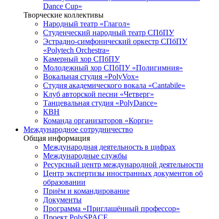
Dance Cup»
Творческие коллективы
Народный театр «Глагол»
Студенческий народный театр СПбПУ
Эстрадно-симфонический оркестр СПбПУ
«Polytech Orchestra»
Камерный хор СПбПУ
Молодежный хор СПбПУ «Полигимния»
Вокальная студия «PolyVox»
Студия академического вокала «Cantabile»
Клуб авторской песни «Четверг»
Танцевальная студия «PolyDance»
КВН
Команда организаторов «Корги»
Международное сотрудничество
Общая информация
Международная деятельность в цифрах
Международные службы
Ресурсный центр международной деятельности
Центр экспертизы иностранных документов об
образовании
Приём и командирование
Документы
Программа «Приглашённый профессор»
Проект PolySPACE