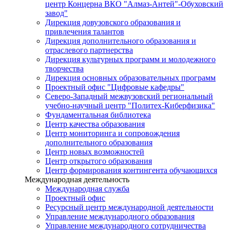
центр Концерна ВКО "Алмаз-Антей"-Обуховский
завод"
Дирекция довузовского образования и
привлечения талантов
Дирекция дополнительного образования и
отраслевого партнерства
Дирекция культурных программ и молодежного
творчества
Дирекция основных образовательных программ
Проектный офис "Цифровые кафедры"
Северо-Западный межвузовский региональный
учебно-научный центр "Политех-Киберфизика"
Фундаментальная библиотека
Центр качества образования
Центр мониторинга и сопровождения
дополнительного образования
Центр новых возможностей
Центр открытого образования
Центр формирования контингента обучающихся
Международная деятельность
Международная служба
Проектный офис
Ресурсный центр международной деятельности
Управление международного образования
Управление международного сотрудничества