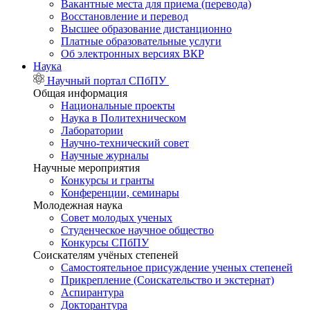
Вакантные места для приема (перевода)
Восстановление и перевод
Высшее образование дистанционно
Платные образовательные услуги
Об электронных версиях ВКР
Наука
Научный портал СПбПУ
Общая информация
Национальные проекты
Наука в Политехническом
Лаборатории
Научно-технический совет
Научные журналы
Научные мероприятия
Конкурсы и гранты
Конференции, семинары
Молодежная наука
Совет молодых ученых
Студенческое научное общество
Конкурсы СПбПУ
Соискателям учёных степеней
Самостоятельное присуждение ученых степеней
Прикрепление (Соискательство и экстернат)
Аспирантура
Докторантура