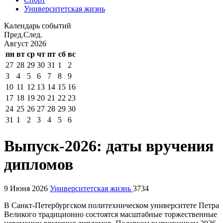
Университетская жизнь
Календарь событий
Пред.
След.
Август
2026
пн
вт
ср
чт
пт
сб
вс
27
28
29
30
31
1
2
3
4
5
6
7
8
9
10
11
12
13
14
15
16
17
18
19
20
21
22
23
24
25
26
27
28
29
30
31
1
2
3
4
5
6
Выпуск-2026: даты вручения
дипломов
9 Июня 2026
Университетская жизнь
3734
В Санкт-Петербургском политехническом университете Петра
Великого традиционно состоятся масштабные торжественные