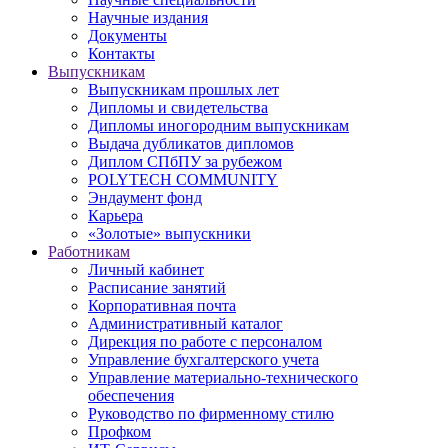
Научные издания
Документы
Контакты
Выпускникам
Выпускникам прошлых лет
Дипломы и свидетельства
Дипломы иногородним выпускникам
Выдача дубликатов дипломов
Диплом СПбПУ за рубежом
POLYTECH COMMUNITY
Эндаумент фонд
Карьера
«Золотые» выпускники
Работникам
Личный кабинет
Расписание занятий
Корпоративная почта
Административный каталог
Дирекция по работе с персоналом
Управление бухгалтерского учета
Управление материально-технического
обеспечения
Руководство по фирменному стилю
Профком