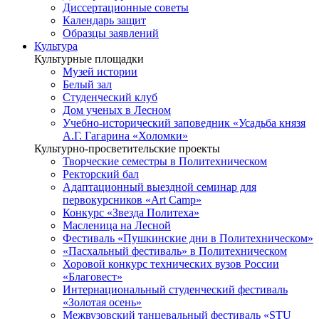
Диссертационные советы
Календарь защит
Образцы заявлений
Культура
Культурные площадки
Музей истории
Белый зал
Студенческий клуб
Дом ученых в Лесном
Учебно-исторический заповедник «Усадьба князя
А.Г. Гагарина «Холомки»
Культурно-просветительские проекты
Творческие семестры в Политехническом
Ректорский бал
Адаптационный выездной семинар для
первокурсников «Art Camp»
Конкурс «Звезда Политеха»
Масленица на Лесной
Фестиваль «Пушкинские дни в Политехническом»
«Пасхальный фестиваль» в Политехническом
Хоровой конкурс технических вузов России
«Благовест»
Интернациональный студенческий фестиваль
«Золотая осень»
Межвузовский танцевальный фестиваль «STU