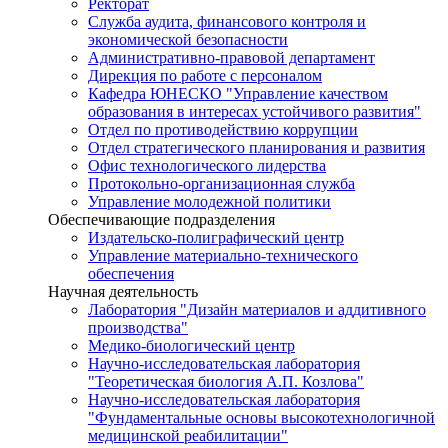
Ректорат
Служба аудита, финансового контроля и
экономической безопасности
Административно-правовой департамент
Дирекция по работе с персоналом
Кафедра ЮНЕСКО "Управление качеством
образования в интересах устойчивого развития"
Отдел по противодействию коррупции
Отдел стратегического планирования и развития
Офис технологического лидерства
Протокольно-организационная служба
Управление молодежной политики
Обеспечивающие подразделения
Издательско-полиграфический центр
Управление материально-технического
обеспечения
Научная деятельность
Лаборатория "Дизайн материалов и аддитивного
производства"
Медико-биологический центр
Научно-исследовательская лаборатория
"Теоретическая биология А.П. Козлова"
Научно-исследовательская лаборатория
"Фундаментальные основы высокотехнологичной
медицинской реабилитации"