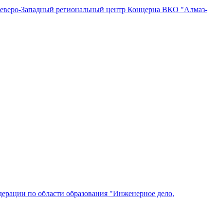
"Северо-Западный региональный центр Концерна ВКО "Алмаз-
ерации по области образования "Инженерное дело,