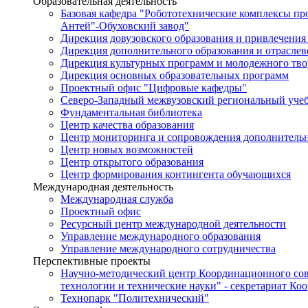
Образовательная деятельность
Базовая кафедра "Робототехнические комплексы п
Антей"-Обуховский завод"
Дирекция довузовского образования и привлечения
Дирекция дополнительного образования и отраслев
Дирекция культурных программ и молодежного тво
Дирекция основных образовательных программ
Проектный офис "Цифровые кафедры"
Северо-Западный межвузовский региональный уче
Фундаментальная библиотека
Центр качества образования
Центр мониторинга и сопровождения дополнительн
Центр новых возможностей
Центр открытого образования
Центр формирования контингента обучающихся
Международная деятельность
Международная служба
Проектный офис
Ресурсный центр международной деятельности
Управление международного образования
Управление международного сотрудничества
Перспективные проекты
Научно-методический центр Координационного сов
технологии и технические науки" - секретариат Ко
Технопарк "Политехнический"