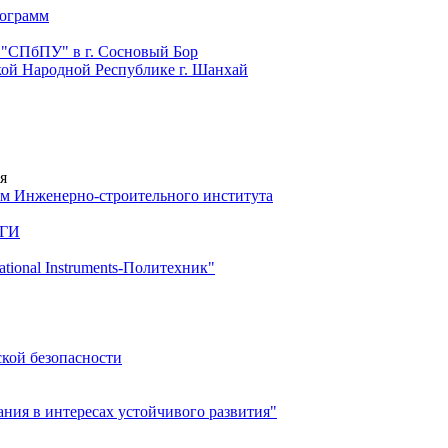
рограмм
 "СПбПУ" в г. Сосновый Бор
й Народной Республике г. Шанхай
я
м Инженерно-строительного института
 ГИ
ional Instruments-Политехник"
ской безопасности
ия в интересах устойчивого развития"