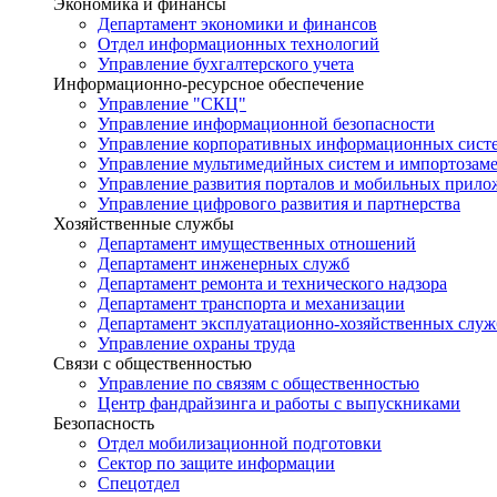
Экономика и финансы
Департамент экономики и финансов
Отдел информационных технологий
Управление бухгалтерского учета
Информационно-ресурсное обеспечение
Управление "СКЦ"
Управление информационной безопасности
Управление корпоративных информационных сист
Управление мультимедийных систем и импортозам
Управление развития порталов и мобильных прил
Управление цифрового развития и партнерства
Хозяйственные службы
Департамент имущественных отношений
Департамент инженерных служб
Департамент ремонта и технического надзора
Департамент транспорта и механизации
Департамент эксплуатационно-хозяйственных служ
Управление охраны труда
Связи с общественностью
Управление по связям с общественностью
Центр фандрайзинга и работы с выпускниками
Безопасность
Отдел мобилизационной подготовки
Сектор по защите информации
Спецотдел