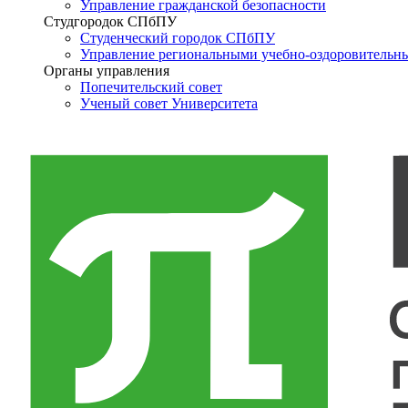
Управление гражданской безопасности
Студгородок СПбПУ
Студенческий городок СПбПУ
Управление региональными учебно-оздоровительн
Органы управления
Попечительский совет
Ученый совет Университета