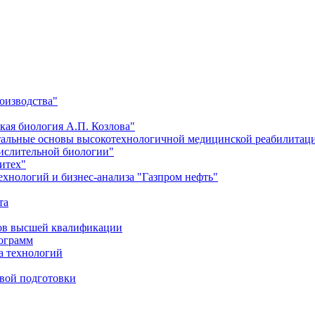
оизводства"
кая биология А.П. Козлова"
тальные основы высокотехнологичной медицинской реабилитац
числительной биологии"
итех"
хнологий и бизнес-анализа "Газпром нефть"
та
ров высшей квалификации
рограмм
а технологий
евой подготовки