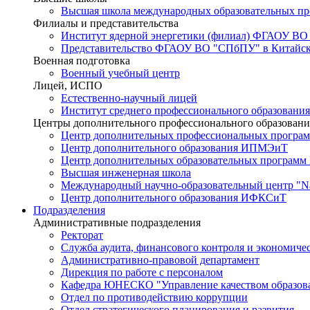
Высшая школа международных образовательных п
Филиалы и представительства
Институт ядерной энергетики (филиал) ФГАОУ ВО
Представительство ФГАОУ ВО "СПбПУ" в Китайско
Военная подготовка
Военный учебный центр
Лицей, ИСПО
Естественно-научный лицей
Институт среднего профессионального образования
Центры дополнительного профессионального образовани
Центр дополнительных профессиональных програм
Центр дополнительного образования ИПМЭиТ
Центр дополнительных образовательных программ
Высшая инженерная школа
Международный научно-образовательный центр "Nat
Центр дополнительного образования ИФКСиТ
Подразделения
Административные подразделения
Ректорат
Служба аудита, финансового контроля и экономиче
Административно-правовой департамент
Дирекция по работе с персоналом
Кафедра ЮНЕСКО "Управление качеством образован
Отдел по противодействию коррупции
Отдел стратегического планирования и развития