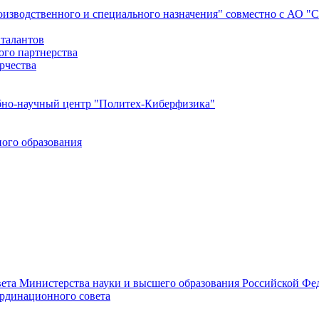
роизводственного и специального назначения" совместно с АО 
 талантов
ого партнерства
рчества
бно-научный центр "Политех-Киберфизика"
ого образования
ета Министерства науки и высшего образования Российской Фед
ординационного совета