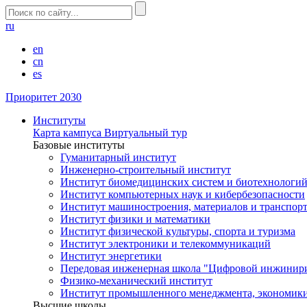
ru
en
cn
es
Приоритет 2030
Институты
Карта кампуса
Виртуальный тур
Базовые институты
Гуманитарный институт
Инженерно-строительный институт
Институт биомедицинских систем и биотехнологи
Институт компьютерных наук и кибербезопасности
Институт машиностроения, материалов и транспор
Институт физики и математики
Институт физической культуры, спорта и туризма
Институт электроники и телекоммуникаций
Институт энергетики
Передовая инженерная школа "Цифровой инжинир
Физико-механический институт
Институт промышленного менеджмента, экономики
Высшие школы