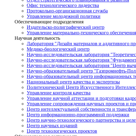
Офис технологического лидерства
Протокольно-организационная служба
Управление молодежной политики
Обеспечивающие подразделения
Издательско-полиграфический центр
Управление материально-технического обеспечения
Научная деятельность
Лаборатория "Дизайн материалов и аддитивного пр
Медико-биологический центр
Научно-исследовательская лаборатория "Теоретичес
Научно-исследовательская лаборатория "Фундамен
Научно-исследовательская лаборатория "Центр вы
Научно-образовательный центр "Газпромнефть-Пол
Научно-образовательный центр информационных те
Национальный центр качества и экспертизы
Политехнический Центр Искусственного Интеллек
Управление контроля качества
Управление научной аттестации и подготовки кад
Управление сопровождения научных проектов и п
Центр интеллектуальной собственности и трансфер
Центр информационно-программной поддержки
Центр научно-технологического партнерства и цел
Центр научных изданий
Центр технологических проектов