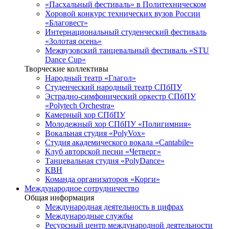
«Пасхальный фестиваль» в Политехническом
Хоровой конкурс технических вузов России
«Благовест»
Интернациональный студенческий фестиваль
«Золотая осень»
Межвузовский танцевальный фестиваль «STU
Dance Cup»
Творческие коллективы
Народный театр «Глагол»
Студенческий народный театр СПбПУ
Эстрадно-симфонический оркестр СПбПУ
«Polytech Orchestra»
Камерный хор СПбПУ
Молодежный хор СПбПУ «Полигимния»
Вокальная студия «PolyVox»
Студия академического вокала «Cantabile»
Клуб авторской песни «Четверг»
Танцевальная студия «PolyDance»
КВН
Команда организаторов «Корги»
Международное сотрудничество
Общая информация
Международная деятельность в цифрах
Международные службы
Ресурсный центр международной деятельности