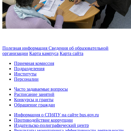
Полезная информация
Сведения об образовательной
организации
Карта кампуса
Карта сайта
Приемная комиссия
Подразделения
Институты
Персоналии
Часто задаваемые вопросы
Расписание занятий
Конкурсы и гранты
Обращение граждан
Информация о СПбПУ на сайте bus.gov.ru
Противодействие коррупции
Издательско-полиграфический центр
Результаты мониторинга эффективности деятельности