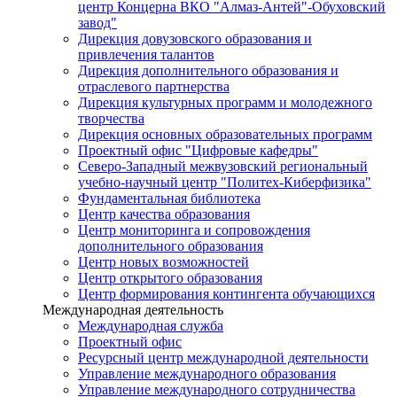
центр Концерна ВКО "Алмаз-Антей"-Обуховский
завод"
Дирекция довузовского образования и
привлечения талантов
Дирекция дополнительного образования и
отраслевого партнерства
Дирекция культурных программ и молодежного
творчества
Дирекция основных образовательных программ
Проектный офис "Цифровые кафедры"
Северо-Западный межвузовский региональный
учебно-научный центр "Политех-Киберфизика"
Фундаментальная библиотека
Центр качества образования
Центр мониторинга и сопровождения
дополнительного образования
Центр новых возможностей
Центр открытого образования
Центр формирования контингента обучающихся
Международная деятельность
Международная служба
Проектный офис
Ресурсный центр международной деятельности
Управление международного образования
Управление международного сотрудничества