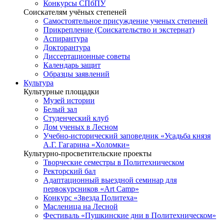
Конкурсы СПбПУ
Соискателям учёных степеней
Самостоятельное присуждение ученых степеней
Прикрепление (Соискательство и экстернат)
Аспирантура
Докторантура
Диссертационные советы
Календарь защит
Образцы заявлений
Культура
Культурные площадки
Музей истории
Белый зал
Студенческий клуб
Дом ученых в Лесном
Учебно-исторический заповедник «Усадьба князя
А.Г. Гагарина «Холомки»
Культурно-просветительские проекты
Творческие семестры в Политехническом
Ректорский бал
Адаптационный выездной семинар для
первокурсников «Art Camp»
Конкурс «Звезда Политеха»
Масленица на Лесной
Фестиваль «Пушкинские дни в Политехническом»