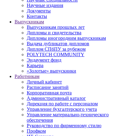
Научные издания
Документы
Контакты
Выпускникам
Выпускникам прошлых лет
Дипломы и свидетельства
Дипломы иногородним выпускникам
Выдача дубликатов дипломов
Диплом СПбПУ за рубежом
POLYTECH COMMUNITY
Эндаумент фонд
Карьера
«Золотые» выпускники
Работникам
Личный кабинет
Расписание занятий
Корпоративная почта
Административный каталог
Дирекция по работе с персоналом
Управление бухгалтерского учета
Управление материально-технического
обеспечения
Руководство по фирменному стилю
Профком