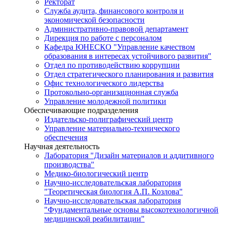
Ректорат
Служба аудита, финансового контроля и
экономической безопасности
Административно-правовой департамент
Дирекция по работе с персоналом
Кафедра ЮНЕСКО "Управление качеством
образования в интересах устойчивого развития"
Отдел по противодействию коррупции
Отдел стратегического планирования и развития
Офис технологического лидерства
Протокольно-организационная служба
Управление молодежной политики
Обеспечивающие подразделения
Издательско-полиграфический центр
Управление материально-технического
обеспечения
Научная деятельность
Лаборатория "Дизайн материалов и аддитивного
производства"
Медико-биологический центр
Научно-исследовательская лаборатория
"Теоретическая биология А.П. Козлова"
Научно-исследовательская лаборатория
"Фундаментальные основы высокотехнологичной
медицинской реабилитации"