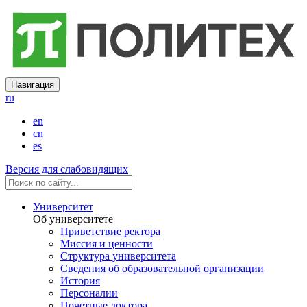
Навигация
ru
en
cn
es
Версия для слабовидящих
Университет
Об университете
Приветствие ректора
Миссия и ценности
Структура университета
Сведения об образовательной организации
История
Персоналии
Почетные доктора