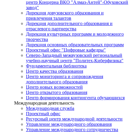
центр Концерна ВКО "Алмаз-Антей"-Обуховский
завод"
Дирекция довузовского образования и
привлечения талантов
Дирекция дополнительного образования и
отраслевого партнерства
Дирекция культурных программ и молодежного
творчества
Дирекция основных образовательных программ
Проектный офис "Цифровые кафедры"
Северо-Западный межвузовский региональный
учебно-научный центр "Политех-Киберфизика"
Фундаментальная библиотека
Центр качества образования
Центр мониторинга и сопровождения
дополнительного образования
Центр новых возможностей
Центр открытого образования
Центр формирования контингента обучающихся
Международная деятельность
Международная служба
Проектный офис
Ресурсный центр международной деятельности
Управление международного образования
Управление международного сотрудничества