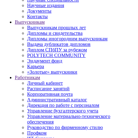
Научные издания
Документы
Контакты
Выпускникам
Выпускникам прошлых лет
Дипломы и свидетельства
Дипломы иногородним выпускникам
Выдача дубликатов дипломов
Диплом СПбПУ за рубежом
POLYTECH COMMUNITY
Эндаумент фонд
Карьера
«Золотые» выпускники
Работникам
Личный кабинет
Расписание занятий
Корпоративная почта
Административный каталог
Дирекция по работе с персоналом
Управление бухгалтерского учета
Управление материально-технического
обеспечения
Руководство по фирменному стилю
Профком