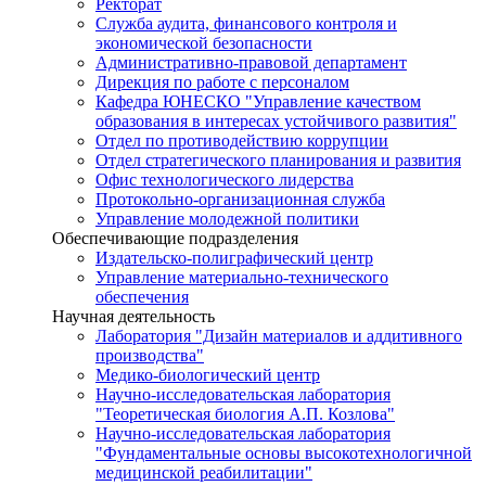
Ректорат
Служба аудита, финансового контроля и
экономической безопасности
Административно-правовой департамент
Дирекция по работе с персоналом
Кафедра ЮНЕСКО "Управление качеством
образования в интересах устойчивого развития"
Отдел по противодействию коррупции
Отдел стратегического планирования и развития
Офис технологического лидерства
Протокольно-организационная служба
Управление молодежной политики
Обеспечивающие подразделения
Издательско-полиграфический центр
Управление материально-технического
обеспечения
Научная деятельность
Лаборатория "Дизайн материалов и аддитивного
производства"
Медико-биологический центр
Научно-исследовательская лаборатория
"Теоретическая биология А.П. Козлова"
Научно-исследовательская лаборатория
"Фундаментальные основы высокотехнологичной
медицинской реабилитации"