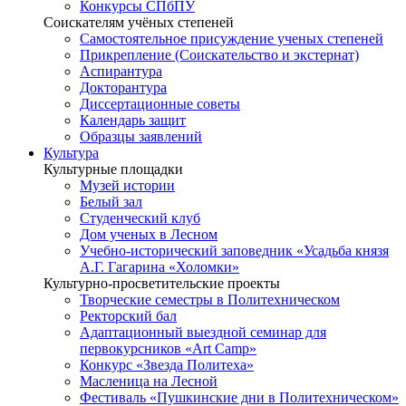
Конкурсы СПбПУ
Соискателям учёных степеней
Самостоятельное присуждение ученых степеней
Прикрепление (Соискательство и экстернат)
Аспирантура
Докторантура
Диссертационные советы
Календарь защит
Образцы заявлений
Культура
Культурные площадки
Музей истории
Белый зал
Студенческий клуб
Дом ученых в Лесном
Учебно-исторический заповедник «Усадьба князя
А.Г. Гагарина «Холомки»
Культурно-просветительские проекты
Творческие семестры в Политехническом
Ректорский бал
Адаптационный выездной семинар для
первокурсников «Art Camp»
Конкурс «Звезда Политеха»
Масленица на Лесной
Фестиваль «Пушкинские дни в Политехническом»