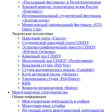
«Пасхальный фестиваль» в Политехническом
Хоровой конкурс технических вузов России
«Благовест»
Интернациональный студенческий фестиваль
«Золотая осень»
Межвузовский танцевальный фестиваль «STU
Dance Cup»
Творческие коллективы
Народный театр «Глагол»
Студенческий народный театр СПбПУ
Эстрадно-симфонический оркестр СПбПУ
«Polytech Orchestra»
Камерный хор СПбПУ
Молодежный хор СПбПУ «Полигимния»
Вокальная студия «PolyVox»
Студия академического вокала «Cantabile»
Клуб авторской песни «Четверг»
Танцевальная студия «PolyDance»
КВН
Команда организаторов «Корги»
Международное сотрудничество
Общая информация
Международная деятельность в цифрах
Международные службы
Ресурсный центр международной деятельности