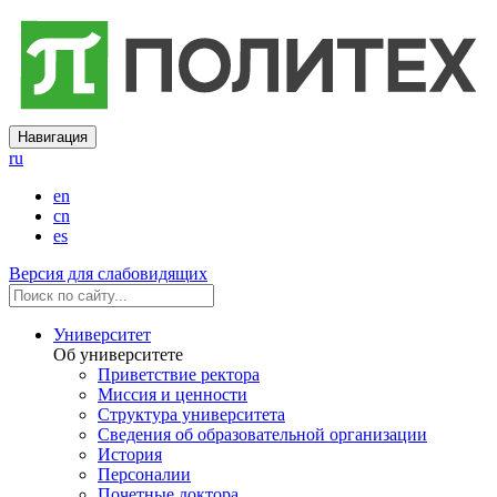
Навигация
ru
en
cn
es
Версия для слабовидящих
Университет
Об университете
Приветствие ректора
Миссия и ценности
Структура университета
Сведения об образовательной организации
История
Персоналии
Почетные доктора