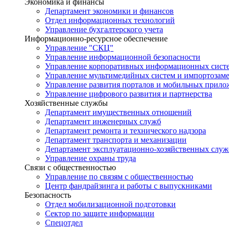
Экономика и финансы
Департамент экономики и финансов
Отдел информационных технологий
Управление бухгалтерского учета
Информационно-ресурсное обеспечение
Управление "СКЦ"
Управление информационной безопасности
Управление корпоративных информационных сист
Управление мультимедийных систем и импортозам
Управление развития порталов и мобильных прил
Управление цифрового развития и партнерства
Хозяйственные службы
Департамент имущественных отношений
Департамент инженерных служб
Департамент ремонта и технического надзора
Департамент транспорта и механизации
Департамент эксплуатационно-хозяйственных служ
Управление охраны труда
Связи с общественностью
Управление по связям с общественностью
Центр фандрайзинга и работы с выпускниками
Безопасность
Отдел мобилизационной подготовки
Сектор по защите информации
Спецотдел