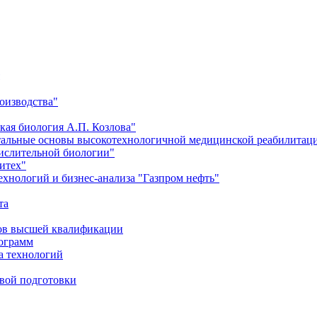
оизводства"
кая биология А.П. Козлова"
тальные основы высокотехнологичной медицинской реабилитац
числительной биологии"
итех"
хнологий и бизнес-анализа "Газпром нефть"
та
ров высшей квалификации
рограмм
а технологий
евой подготовки