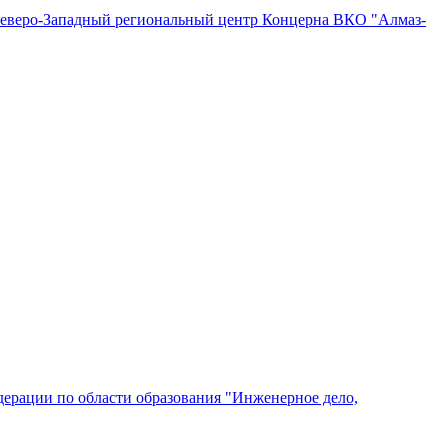
"Северо-Западный региональный центр Концерна ВКО "Алмаз-
ерации по области образования "Инженерное дело,