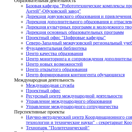
Образовательная деятельность
Базовая кафедра "Робототехнические комплексы п
Антей"-Обуховский завод"
Дирекция довузовского образования и привлечения
Дирекция дополнительного образования и отраслев
Дирекция культурных программ и молодежного тво
Дирекция основных образовательных программ
Проектный офис "Цифровые кафедры"
Северо-Западный межвузовский региональный уче
Фундаментальная библиотека
Центр качества образования
Центр мониторинга и сопровождения дополнительн
Центр новых возможностей
Центр открытого образования
Центр формирования контингента обучающихся
Международная деятельность
Международная служба
Проектный офис
Ресурсный центр международной деятельности
Управление международного образования
Управление международного сотрудничества
Перспективные проекты
Научно-методический центр Координационного сов
технологии и технические науки" - секретариат Ко
Технопарк "Политехнический"