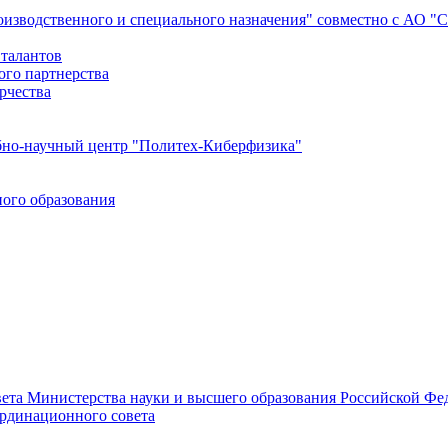
роизводственного и специального назначения" совместно с АО 
 талантов
ого партнерства
рчества
бно-научный центр "Политех-Киберфизика"
ого образования
ета Министерства науки и высшего образования Российской Фед
ординационного совета