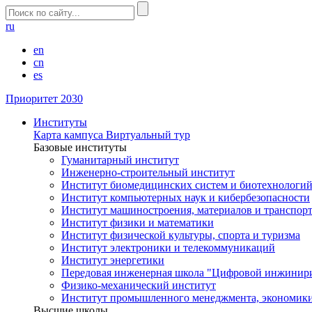
ru
en
cn
es
Приоритет 2030
Институты
Карта кампуса
Виртуальный тур
Базовые институты
Гуманитарный институт
Инженерно-строительный институт
Институт биомедицинских систем и биотехнологи
Институт компьютерных наук и кибербезопасности
Институт машиностроения, материалов и транспор
Институт физики и математики
Институт физической культуры, спорта и туризма
Институт электроники и телекоммуникаций
Институт энергетики
Передовая инженерная школа "Цифровой инжинир
Физико-механический институт
Институт промышленного менеджмента, экономики
Высшие школы