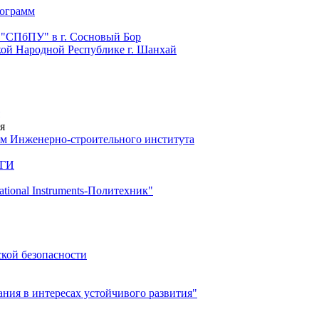
рограмм
 "СПбПУ" в г. Сосновый Бор
й Народной Республике г. Шанхай
я
м Инженерно-строительного института
 ГИ
ional Instruments-Политехник"
ской безопасности
ия в интересах устойчивого развития"