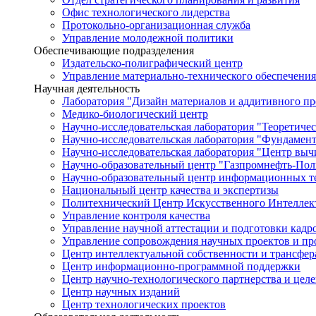
Офис технологического лидерства
Протокольно-организационная служба
Управление молодежной политики
Обеспечивающие подразделения
Издательско-полиграфический центр
Управление материально-технического обеспечения
Научная деятельность
Лаборатория "Дизайн материалов и аддитивного пр
Медико-биологический центр
Научно-исследовательская лаборатория "Теоретичес
Научно-исследовательская лаборатория "Фундамен
Научно-исследовательская лаборатория "Центр вы
Научно-образовательный центр "Газпромнефть-Пол
Научно-образовательный центр информационных те
Национальный центр качества и экспертизы
Политехнический Центр Искусственного Интеллек
Управление контроля качества
Управление научной аттестации и подготовки кад
Управление сопровождения научных проектов и п
Центр интеллектуальной собственности и трансфер
Центр информационно-программной поддержки
Центр научно-технологического партнерства и цел
Центр научных изданий
Центр технологических проектов