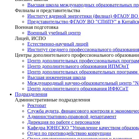
Высшая школа международных образовательных п
Филиалы и представительства
Институт ядерной энергетики (филиал) ФГАОУ ВО
Представительство ФГАОУ ВО "СПбПУ" в Китайско
Военная подготовка
Военный учебный центр
Лицей, ИСПО
Естественно-научный лицей
Институт среднего профессионального образования
Центры дополнительного профессионального образовани
Центр дополнительных профессиональных програм
Центр дополнительного образования ИПМЭиТ
Центр дополнительных образовательных программ
Высшая инженерная школа
Международный научно-образовательный центр "Nat
Центр дополнительного образования ИФКСиТ
Подразделения
Административные подразделения
Ректорат
Служба аудита, финансового контроля и экономиче
Административно-правовой департамент
Дирекция по работе с персоналом
Кафедра ЮНЕСКО "Управление качеством образован
Отдел по противодействию коррупции
Отдел стратегического планирования и развития