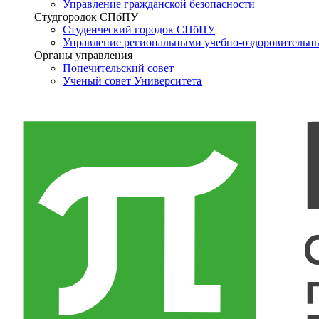
Управление гражданской безопасности
Студгородок СПбПУ
Студенческий городок СПбПУ
Управление региональными учебно-оздоровительн
Органы управления
Попечительский совет
Ученый совет Университета