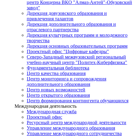
центр Концерна ВКО "Алмаз-Антей"-Обуховский
завод"
Дирекция довузовского образования и
привлечения талантов
Дирекция дополнительного образования и
отраслевого партнерства
Дирекция культурных программ и молодежного
творчества
Дирекция основных образовательных программ
Проектный офис "Цифровые кафедры"
Северо-Западный межвузовский региональный
учебно-научный центр "Политех-Киберфизика"
Фундаментальная библиотека
Центр качества образования
Центр мониторинга и сопровождения
дополнительного образования
Центр новых возможностей
Центр открытого образования
Центр формирования контингента обучающихся
Международная деятельность
Международная служба
Проектный офис
Ресурсный центр международной деятельности
Управление международного образования
Управление международного сотрудничества