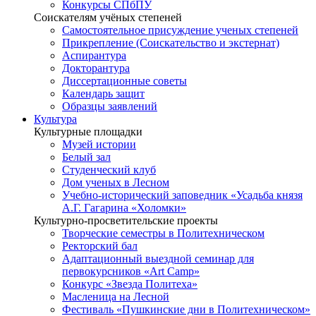
Конкурсы СПбПУ
Соискателям учёных степеней
Самостоятельное присуждение ученых степеней
Прикрепление (Соискательство и экстернат)
Аспирантура
Докторантура
Диссертационные советы
Календарь защит
Образцы заявлений
Культура
Культурные площадки
Музей истории
Белый зал
Студенческий клуб
Дом ученых в Лесном
Учебно-исторический заповедник «Усадьба князя
А.Г. Гагарина «Холомки»
Культурно-просветительские проекты
Творческие семестры в Политехническом
Ректорский бал
Адаптационный выездной семинар для
первокурсников «Art Camp»
Конкурс «Звезда Политеха»
Масленица на Лесной
Фестиваль «Пушкинские дни в Политехническом»