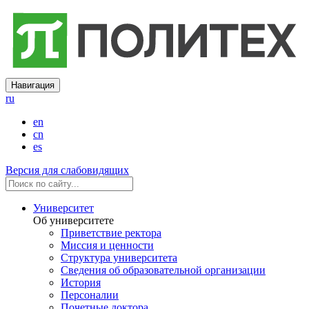
Навигация
ru
en
cn
es
Версия для слабовидящих
Университет
Об университете
Приветствие ректора
Миссия и ценности
Структура университета
Сведения об образовательной организации
История
Персоналии
Почетные доктора