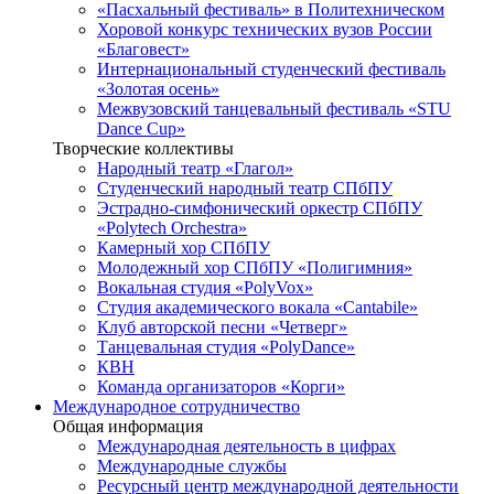
«Пасхальный фестиваль» в Политехническом
Хоровой конкурс технических вузов России
«Благовест»
Интернациональный студенческий фестиваль
«Золотая осень»
Межвузовский танцевальный фестиваль «STU
Dance Cup»
Творческие коллективы
Народный театр «Глагол»
Студенческий народный театр СПбПУ
Эстрадно-симфонический оркестр СПбПУ
«Polytech Orchestra»
Камерный хор СПбПУ
Молодежный хор СПбПУ «Полигимния»
Вокальная студия «PolyVox»
Студия академического вокала «Cantabile»
Клуб авторской песни «Четверг»
Танцевальная студия «PolyDance»
КВН
Команда организаторов «Корги»
Международное сотрудничество
Общая информация
Международная деятельность в цифрах
Международные службы
Ресурсный центр международной деятельности