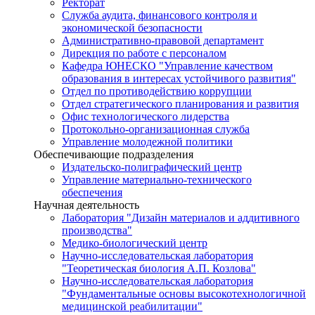
Ректорат
Служба аудита, финансового контроля и
экономической безопасности
Административно-правовой департамент
Дирекция по работе с персоналом
Кафедра ЮНЕСКО "Управление качеством
образования в интересах устойчивого развития"
Отдел по противодействию коррупции
Отдел стратегического планирования и развития
Офис технологического лидерства
Протокольно-организационная служба
Управление молодежной политики
Обеспечивающие подразделения
Издательско-полиграфический центр
Управление материально-технического
обеспечения
Научная деятельность
Лаборатория "Дизайн материалов и аддитивного
производства"
Медико-биологический центр
Научно-исследовательская лаборатория
"Теоретическая биология А.П. Козлова"
Научно-исследовательская лаборатория
"Фундаментальные основы высокотехнологичной
медицинской реабилитации"