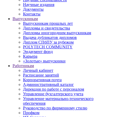
Научные издания
Документы
Контакты
Выпускникам
Выпускникам прошлых лет
Дипломы и свидетельства
Дипломы иногородним выпускникам
Выдача дубликатов дипломов
Диплом СПбПУ за рубежом
POLYTECH COMMUNITY
Эндаумент фонд
Карьера
«Золотые» выпускники
Работникам
Личный кабинет
Расписание занятий
Корпоративная почта
Административный каталог
Дирекция по работе с персоналом
Управление бухгалтерского учета
Управление материально-технического
обеспечения
Руководство по фирменному стилю
Профком