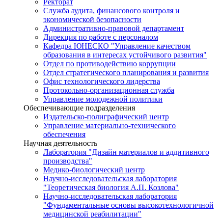
Ректорат
Служба аудита, финансового контроля и
экономической безопасности
Административно-правовой департамент
Дирекция по работе с персоналом
Кафедра ЮНЕСКО "Управление качеством
образования в интересах устойчивого развития"
Отдел по противодействию коррупции
Отдел стратегического планирования и развития
Офис технологического лидерства
Протокольно-организационная служба
Управление молодежной политики
Обеспечивающие подразделения
Издательско-полиграфический центр
Управление материально-технического
обеспечения
Научная деятельность
Лаборатория "Дизайн материалов и аддитивного
производства"
Медико-биологический центр
Научно-исследовательская лаборатория
"Теоретическая биология А.П. Козлова"
Научно-исследовательская лаборатория
"Фундаментальные основы высокотехнологичной
медицинской реабилитации"