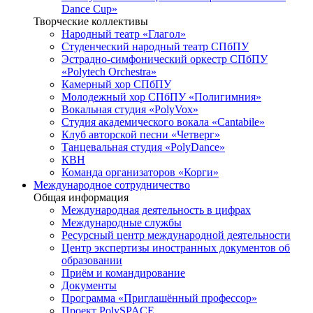
Dance Cup»
Творческие коллективы
Народный театр «Глагол»
Студенческий народный театр СПбПУ
Эстрадно-симфонический оркестр СПбПУ
«Polytech Orchestra»
Камерный хор СПбПУ
Молодежный хор СПбПУ «Полигимния»
Вокальная студия «PolyVox»
Студия академического вокала «Cantabile»
Клуб авторской песни «Четверг»
Танцевальная студия «PolyDance»
КВН
Команда организаторов «Корги»
Международное сотрудничество
Общая информация
Международная деятельность в цифрах
Международные службы
Ресурсный центр международной деятельности
Центр экспертизы иностранных документов об
образовании
Приём и командирование
Документы
Программа «Приглашённый профессор»
Проект PolySPACE