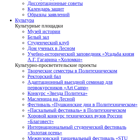
Диссертационные советы
Календарь защит
Образцы заявлений
Культура
Культурные площадки
Музей истории
Белый зал
Студенческий клуб
Дом ученых в Лесном
Учебно-исторический заповедник «Усадьба князя
А.Г. Гагарина «Холомки»
Культурно-просветительские проекты
Творческие семестры в Политехническом
Ректорский бал
Адаптационный выездной семинар для
первокурсников «Art Camp»
Конкурс «Звезда Политеха»
Масленица на Лесной
Фестиваль «Пушкинские дни в Политехническом»
«Пасхальный фестиваль» в Политехническом
Хоровой конкурс технических вузов России
«Благовест»
Интернациональный студенческий фестиваль
«Золотая осень»
Межвузовский танцевальный фестиваль «STU