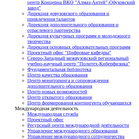
центр Концерна ВКО "Алмаз-Антей"-Обуховский
завод"
Дирекция довузовского образования и
привлечения талантов
Дирекция дополнительного образования и
отраслевого партнерства
Дирекция культурных программ и молодежного
творчества
Дирекция основных образовательных программ
Проектный офис "Цифровые кафедры"
Северо-Западный межвузовский региональный
учебно-научный центр "Политех-Киберфизика"
Фундаментальная библиотека
Центр качества образования
Центр мониторинга и сопровождения
дополнительного образования
Центр новых возможностей
Центр открытого образования
Центр формирования контингента обучающихся
Международная деятельность
Международная служба
Проектный офис
Ресурсный центр международной деятельности
Управление международного образования
Управление международного сотрудничества