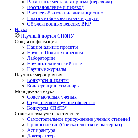
Вакантные места для приема (перевода)
Восстановление и перевод
Высшее образование дистанционно
Платные образовательные услуги
Об электронных версиях ВКР
Наука
Научный портал СПбПУ
Общая информация
Национальные проекты
Наука в Политехническом
Лаборатории
Научно-технический совет
Научные журналы
Научные мероприятия
Конкурсы и гранты
Конференции, семинары
Молодежная наука
Совет молодых ученых
Студенческое научное общество
Конкурсы СПбПУ
Соискателям учёных степеней
Самостоятельное присуждение ученых степеней
Прикрепление (Соискательство и экстернат)
Аспирантура
Докторантура