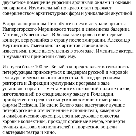
двусветное помещение украсили арочными окнами и окнами-
люкарнами. Изумительный по красоте зал поражает
совершенством архитектурных форм и уникальной акустикой.
В дореволюционном Петербурге в нем выступали артисты
Императорского Мариинского театра и знаменитая балерина
Матильда Кшесинская. В Белом зале провел свой первый
концерт, вернувшийся в страну после эмиграции, Александр
Вертинский. Имена многих артистов становились
известными после выступления в этом зале. Именитые актеры
и музыканты приносили славу ему.
И спустя более 100 лет Белый зал представляет возможность
петербуржцам прикоснуться к шедеврам русской и мировой
культуры и музыкального искусства. Благодаря усилиям
ректората и Дирекции культурных программ в зале
установлен орган — мечта многих поколений политехников,
изготовленный по специальному заказу в Голландии,
приобретён на средства выпускников концертный рояль
фирмы Bechstein. На сцене Белого зала выступают лучшие
петербургские и отечественные исполнители, камерные
и симфонические оркестры, военные духовые оркестры,
хоровые коллективы, проходят органные вечера, концерты
лучших джазовых исполнителей и творческие встречи
с актерами театра и кино.