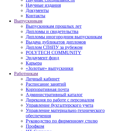
Научные издания
Документы
Контакты
Выпускникам
Выпускникам прошлых лет
Дипломы и свидетельства
Дипломы иногородним выпускникам
Выдача дубликатов дипломов
Диплом СПбПУ за рубежом
POLYTECH COMMUNITY
Эндаумент фонд
Карьера
«Золотые» выпускники
Работникам
Личный кабинет
Расписание занятий
Корпоративная почта
Административный каталог
Дирекция по работе с персоналом
Управление бухгалтерского учета
Управление материально-технического
обеспечения
Руководство по фирменному стилю
Профком