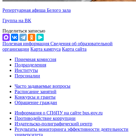
Репертуарная афиша Белого зала
Группа на ВК
Поделиться записью
Полезная информация
Сведения об образовательной
организации
Карта кампуса
Карта сайта
Приемная комиссия
Подразделения
Институты
Персоналии
Часто задаваемые вопросы
Расписание занятий
Конкурсы и гранты
Обращение граждан
Информация о СПбПУ на сайте bus.gov.ru
Противодействие коррупции
Издательско-полиграфический центр
Результаты мониторинга эффективности деятельности
университета